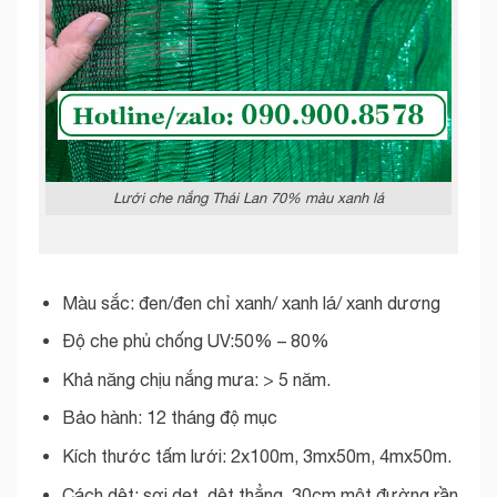
Lưới che nắng Thái Lan 70% màu xanh lá
Màu sắc: đen/đen chỉ xanh/ xanh lá/ xanh dương
Độ che phủ chống UV:50% – 80%
Khả năng chịu nắng mưa: > 5 năm.
Bảo hành: 12 tháng độ mục
Kích thước tấm lưới: 2x100m, 3mx50m, 4mx50m.
Cách dệt: sợi dẹt, dệt thẳng, 30cm một đường rần