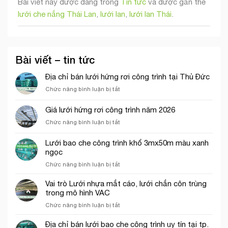
Bài viết này được đăng trong
Tin tức
và được gắn thẻ
lưới che nắng Thái Lan
,
lưới lan
,
lưới lan Thái
.
Bài viết – tin tức
Địa chỉ bán lưới hứng rơi công trình tại Thủ Đức
ở
Chức năng bình luận bị tắt
Địa
chỉ
Giá lưới hứng rơi công trình năm 2026
bán
ở
Chức năng bình luận bị tắt
lưới
Giá
hứng
lưới
rơi
Lưới bao che công trình khổ 3mx50m màu xanh
hứng
công
ngọc
rơi
trình
ở
Chức năng bình luận bị tắt
công
tại
Lưới
trình
Thủ
bao
năm
Vai trò Lưới nhựa mắt cáo, lưới chắn côn trùng
Đức
che
2026
trong mô hình VAC
công
ở
Chức năng bình luận bị tắt
trình
Vai
khổ
trò
Địa chỉ bán lưới bao che công trình uy tín tại tp.
3mx50m