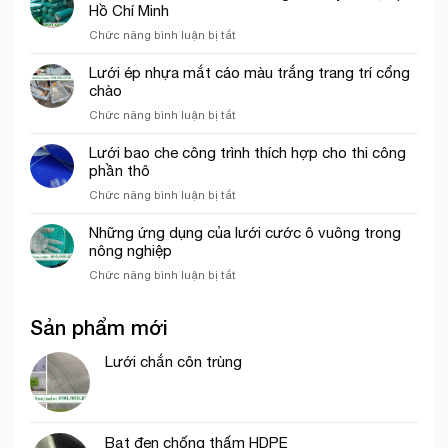
Lưới
Hồ Chí Minh
màu
nhựa
xanh
ở
Chức năng bình luận bị tắt
mắt
ngọc
Địa
cáo,
chỉ
Lưới ép nhựa mắt cáo màu trắng trang trí cổng
lưới
bán
chào
chắn
lưới
côn
ở
Chức năng bình luận bị tắt
bao
trùng
Lưới
che
trong
ép
Lưới bao che công trình thích hợp cho thi công
công
mô
nhựa
phần thô
trình
hình
mắt
uy
VAC
ở
Chức năng bình luận bị tắt
cáo
tín
Lưới
màu
tại
bao
Những ứng dụng của lưới cước ô vuông trong
trắng
tp.
che
nông nghiệp
trang
Hồ
công
trí
Chí
ở
Chức năng bình luận bị tắt
trình
cổng
Minh
Những
thích
chào
ứng
hợp
Sản phẩm mới
dụng
cho
của
thi
lưới
Lưới chắn côn trùng
công
cước
phần
ô
thô
vuông
trong
Bạt đen chống thấm HDPE
nông