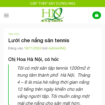
Bỏ
CÁP THÉP XÂY DỰNG HNQ
qua
nội
dung
TIN TỨC
Lưới che nắng sân tennis
Đăng vào
18/11/2024
bởi
AdminHNQ
Chị Hoa Hà Nội, có hỏi:
Tôi có một sân tập tennis 1200m2 ở
trung tâm thành phố Hà Nội. Tháng
4 – 6 là mùa hè nắng thời gian nắng
12 tiếng trên ngày khiến cho sân
vắng người tập. Tôi muốn căng một
mái che nắng cho sân mát hơn.