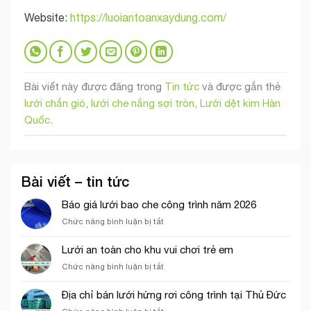
Website:
https://luoiantoanxaydung.com/
Bài viết này được đăng trong
Tin tức
và được gắn thẻ
lưới chắn gió
,
lưới che nắng sợi tròn
,
Lưới dệt kim Hàn
Quốc
.
Bài viết – tin tức
Báo giá lưới bao che công trình năm 2026
ở
Chức năng bình luận bị tắt
Báo
giá
Lưới an toàn cho khu vui chơi trẻ em
lưới
ở
Chức năng bình luận bị tắt
bao
Lưới
che
an
công
Địa chỉ bán lưới hứng rơi công trình tại Thủ Đức
toàn
trình
ở