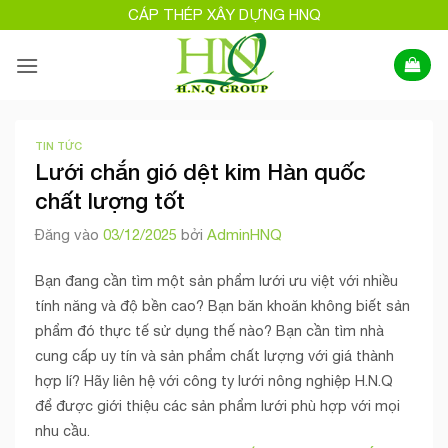
Bỏ
CÁP THÉP XÂY DỰNG HNQ
qua
nội
dung
TIN TỨC
Lưới chắn gió dệt kim Hàn quốc
chất lượng tốt
Đăng vào
03/12/2025
bởi
AdminHNQ
Bạn đang cần tìm một sản phẩm lưới ưu việt với nhiều
tính năng và độ bền cao? Bạn băn khoăn không biết sản
phẩm đó thực tế sử dụng thế nào? Bạn cần tìm nhà
cung cấp uy tín và sản phẩm chất lượng với giá thành
hợp lí? Hãy liên hệ với công ty lưới nông nghiệp H.N.Q
để được giới thiệu các sản phẩm lưới phù hợp với mọi
nhu cầu.