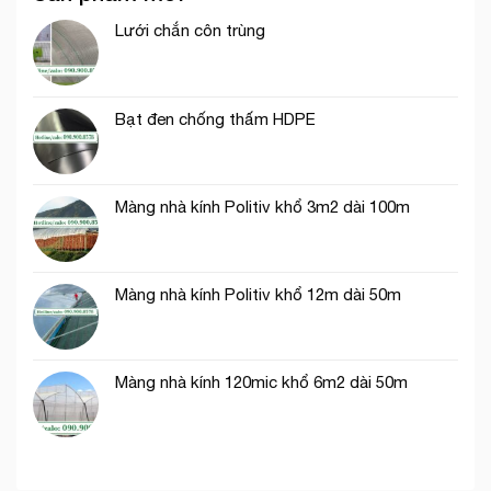
hình
mắt
uy
VAC
cáo
Lưới chắn côn trùng
tín
màu
tại
trắng
tp.
trang
Hồ
trí
Chí
Bạt đen chống thấm HDPE
cổng
Minh
chào
Màng nhà kính Politiv khổ 3m2 dài 100m
Màng nhà kính Politiv khổ 12m dài 50m
Màng nhà kính 120mic khổ 6m2 dài 50m