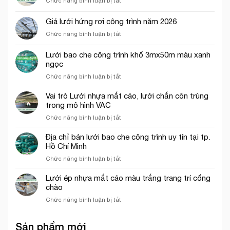
Chức năng bình luận bị tắt
cho
năm
Địa
khu
2026
chỉ
vui
Giá lưới hứng rơi công trình năm 2026
bán
chơi
ở
Chức năng bình luận bị tắt
lưới
trẻ
Giá
hứng
em
lưới
rơi
Lưới bao che công trình khổ 3mx50m màu xanh
hứng
công
ngọc
rơi
trình
ở
Chức năng bình luận bị tắt
công
tại
Lưới
trình
Thủ
bao
năm
Vai trò Lưới nhựa mắt cáo, lưới chắn côn trùng
Đức
che
2026
trong mô hình VAC
công
ở
Chức năng bình luận bị tắt
trình
Vai
khổ
trò
Địa chỉ bán lưới bao che công trình uy tín tại tp.
3mx50m
Lưới
Hồ Chí Minh
màu
nhựa
xanh
ở
Chức năng bình luận bị tắt
mắt
ngọc
Địa
cáo,
chỉ
Lưới ép nhựa mắt cáo màu trắng trang trí cổng
lưới
bán
chào
chắn
lưới
côn
ở
Chức năng bình luận bị tắt
bao
trùng
Lưới
che
trong
ép
công
mô
Sản phẩm mới
nhựa
trình