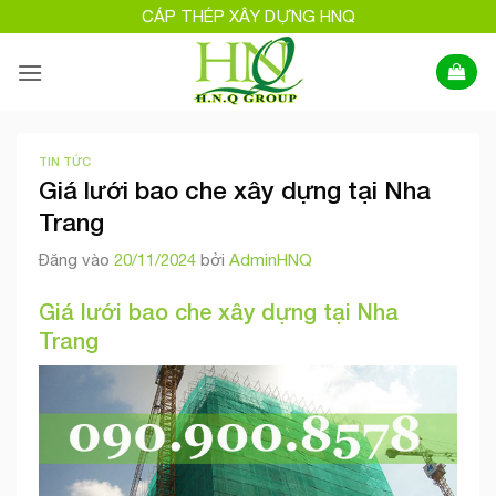
Bỏ
CÁP THÉP XÂY DỰNG HNQ
qua
nội
dung
TIN TỨC
Giá lưới bao che xây dựng tại Nha
Trang
Đăng vào
20/11/2024
bởi
AdminHNQ
Giá lưới bao che xây dựng tại Nha
Trang