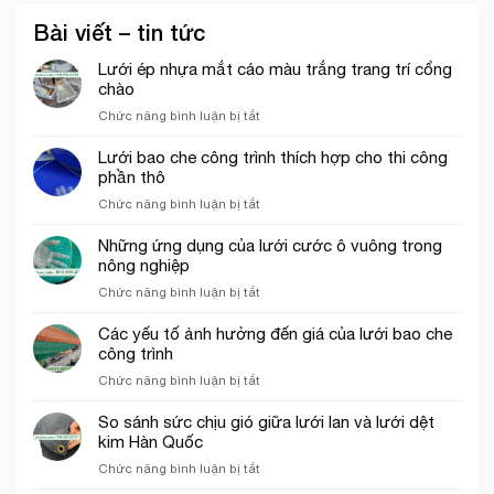
Bài viết – tin tức
Lưới ép nhựa mắt cáo màu trắng trang trí cổng
chào
ở
Chức năng bình luận bị tắt
Lưới
ép
Lưới bao che công trình thích hợp cho thi công
nhựa
phần thô
mắt
ở
Chức năng bình luận bị tắt
cáo
Lưới
màu
bao
Những ứng dụng của lưới cước ô vuông trong
trắng
che
nông nghiệp
trang
công
trí
ở
Chức năng bình luận bị tắt
trình
cổng
Những
thích
chào
ứng
Các yếu tố ảnh hưởng đến giá của lưới bao che
hợp
dụng
công trình
cho
của
thi
ở
Chức năng bình luận bị tắt
lưới
công
Các
cước
phần
yếu
So sánh sức chịu gió giữa lưới lan và lưới dệt
ô
thô
tố
kim Hàn Quốc
vuông
ảnh
trong
ở
Chức năng bình luận bị tắt
hưởng
nông
So
đến