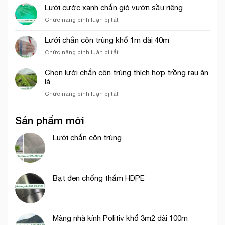
nghiệp
sánh
Lưới cước xanh chắn gió vườn sầu riêng
giá
sức
của
ở
Chức năng bình luận bị tắt
chịu
lưới
Lưới
gió
bao
cước
Lưới chắn côn trùng khổ 1m dài 40m
giữa
che
xanh
lưới
công
ở
Chức năng bình luận bị tắt
chắn
lan
trình
Lưới
gió
và
chắn
vườn
Chọn lưới chắn côn trùng thích hợp trồng rau ăn
lưới
côn
sầu
lá
dệt
trùng
riêng
kim
ở
Chức năng bình luận bị tắt
khổ
Hàn
Chọn
1m
Quốc
lưới
dài
Sản phẩm mới
chắn
40m
côn
trùng
Lưới chắn côn trùng
thích
hợp
trồng
rau
Bạt đen chống thấm HDPE
ăn
lá
Màng nhà kính Politiv khổ 3m2 dài 100m