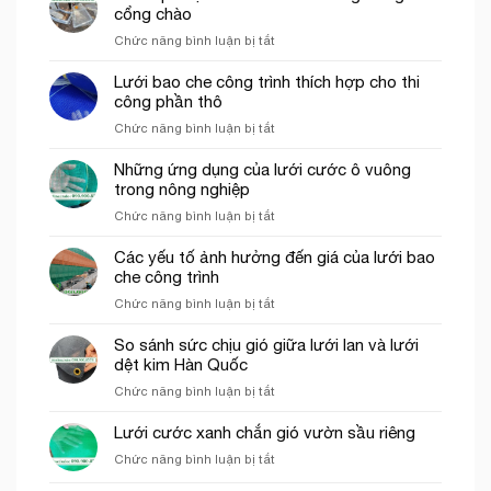
cổng chào
ở
Chức năng bình luận bị tắt
Lưới
ép
Lưới bao che công trình thích hợp cho thi
nhựa
công phần thô
mắt
ở
Chức năng bình luận bị tắt
cáo
Lưới
màu
bao
Những ứng dụng của lưới cước ô vuông
trắng
che
trong nông nghiệp
trang
công
trí
ở
Chức năng bình luận bị tắt
trình
cổng
Những
thích
chào
ứng
Các yếu tố ảnh hưởng đến giá của lưới bao
hợp
dụng
che công trình
cho
của
thi
ở
Chức năng bình luận bị tắt
lưới
công
Các
cước
phần
yếu
So sánh sức chịu gió giữa lưới lan và lưới
ô
thô
tố
dệt kim Hàn Quốc
vuông
ảnh
trong
ở
Chức năng bình luận bị tắt
hưởng
nông
So
đến
nghiệp
sánh
Lưới cước xanh chắn gió vườn sầu riêng
giá
sức
của
ở
Chức năng bình luận bị tắt
chịu
lưới
Lưới
gió
bao