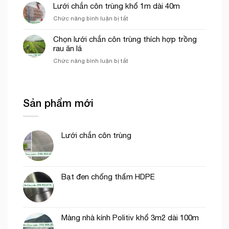
cước
Lưới chắn côn trùng khổ 1m dài 40m
giữa
che
xanh
lưới
công
ở
Chức năng bình luận bị tắt
chắn
lan
trình
Lưới
gió
và
chắn
vườn
Chọn lưới chắn côn trùng thích hợp trồng
lưới
côn
sầu
rau ăn lá
dệt
trùng
riêng
kim
ở
Chức năng bình luận bị tắt
khổ
Hàn
Chọn
1m
Quốc
lưới
dài
chắn
40m
côn
Sản phẩm mới
trùng
thích
hợp
trồng
Lưới chắn côn trùng
rau
ăn
lá
Bạt đen chống thấm HDPE
Màng nhà kính Politiv khổ 3m2 dài 100m