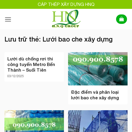
Bỏ
CÁP THÉP XÂY DỰNG HNQ
qua
nội
dung
Lưu trữ thẻ:
Lưới bao che xây dựng
Lưới dù chống rơi thi
công tuyến Metro Bến
Thành – Suối Tiên
03/12/2025
Đặc điểm và phân loại
lưới bao che xây dựng