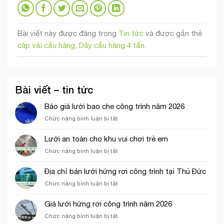
Bài viết này được đăng trong
Tin tức
và được gắn thẻ
cáp vải cẩu hàng
,
Dây cẩu hàng 4 tấn
.
Bài viết – tin tức
Báo giá lưới bao che công trình năm 2026
ở
Chức năng bình luận bị tắt
Báo
giá
Lưới an toàn cho khu vui chơi trẻ em
lưới
ở
Chức năng bình luận bị tắt
bao
Lưới
che
an
công
Địa chỉ bán lưới hứng rơi công trình tại Thủ Đức
toàn
trình
ở
Chức năng bình luận bị tắt
cho
năm
Địa
khu
2026
chỉ
vui
Giá lưới hứng rơi công trình năm 2026
bán
chơi
ở
Chức năng bình luận bị tắt
lưới
trẻ
Giá