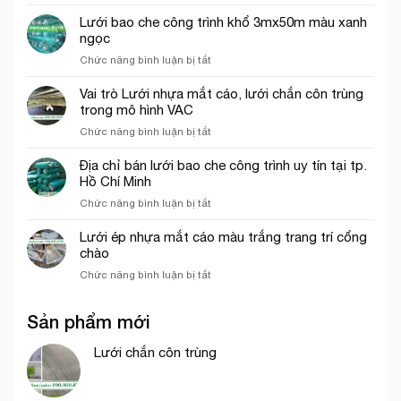
hứng
em
lưới
rơi
Lưới bao che công trình khổ 3mx50m màu xanh
hứng
công
ngọc
rơi
trình
ở
Chức năng bình luận bị tắt
công
tại
Lưới
trình
Thủ
bao
năm
Vai trò Lưới nhựa mắt cáo, lưới chắn côn trùng
Đức
che
2026
trong mô hình VAC
công
ở
Chức năng bình luận bị tắt
trình
Vai
khổ
trò
Địa chỉ bán lưới bao che công trình uy tín tại tp.
3mx50m
Lưới
Hồ Chí Minh
màu
nhựa
xanh
ở
Chức năng bình luận bị tắt
mắt
ngọc
Địa
cáo,
chỉ
Lưới ép nhựa mắt cáo màu trắng trang trí cổng
lưới
bán
chào
chắn
lưới
côn
ở
Chức năng bình luận bị tắt
bao
trùng
Lưới
che
trong
ép
công
mô
Sản phẩm mới
nhựa
trình
hình
mắt
uy
VAC
cáo
Lưới chắn côn trùng
tín
màu
tại
trắng
tp.
trang
Hồ