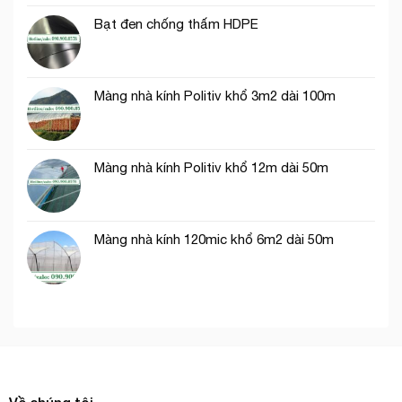
trí
Chí
Bạt đen chống thấm HDPE
cổng
Minh
chào
Màng nhà kính Politiv khổ 3m2 dài 100m
Màng nhà kính Politiv khổ 12m dài 50m
Màng nhà kính 120mic khổ 6m2 dài 50m