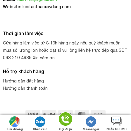
Website:
luoitantoanxaydung.com
Thời gian làm việc
Cửa hàng làm việc từ 8-19h hàng ngày, nếu quý khách muốn
mua số lượng lớn hoặc đặt sỉ vui lòng liên hệ trực tiếp qua SĐT
093 210 4939
Xin cảm ơn!
Hỗ trợ khách hàng
Hướng dẫn đặt hàng
Hướng dẫn thanh toán
Visa
PayPal
Stripe
MasterCard
Cash
On
Copyright 2026 ©
HNQ
. Thiết kế web bởi
HNQ - GROUP
Gọi điện
Nhắn tin
Chat zalo
Chat Facebook
Delivery
Tìm đường
Chat Zalo
Gọi điện
Messenger
Nhắn tin SMS