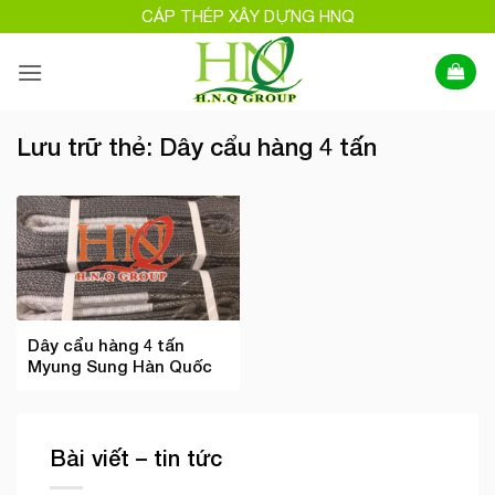
Bỏ
CÁP THÉP XÂY DỰNG HNQ
qua
nội
dung
Lưu trữ thẻ:
Dây cẩu hàng 4 tấn
Dây cẩu hàng 4 tấn
Myung Sung Hàn Quốc
Bài viết – tin tức