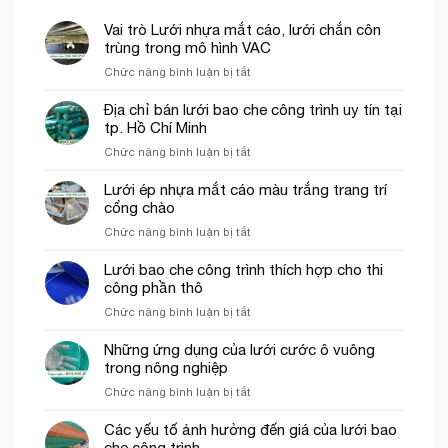
Vai trò Lưới nhựa mắt cáo, lưới chắn côn
trùng trong mô hình VAC
ở
Chức năng bình luận bị tắt
Vai
trò
Địa chỉ bán lưới bao che công trình uy tín tại
Lưới
tp. Hồ Chí Minh
nhựa
ở
Chức năng bình luận bị tắt
mắt
Địa
cáo,
chỉ
Lưới ép nhựa mắt cáo màu trắng trang trí
lưới
bán
cổng chào
chắn
lưới
côn
ở
Chức năng bình luận bị tắt
bao
trùng
Lưới
che
trong
ép
Lưới bao che công trình thích hợp cho thi
công
mô
nhựa
công phần thô
trình
hình
mắt
uy
VAC
ở
Chức năng bình luận bị tắt
cáo
tín
Lưới
màu
tại
bao
Những ứng dụng của lưới cước ô vuông
trắng
tp.
che
trong nông nghiệp
trang
Hồ
công
trí
Chí
ở
Chức năng bình luận bị tắt
trình
cổng
Minh
Những
thích
chào
ứng
Các yếu tố ảnh hưởng đến giá của lưới bao
hợp
dụng
che công trình
cho