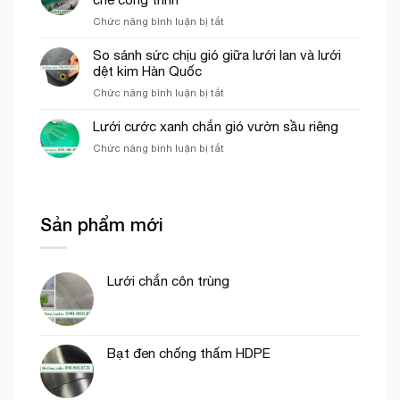
của
thi
ở
Chức năng bình luận bị tắt
lưới
công
Các
cước
phần
yếu
So sánh sức chịu gió giữa lưới lan và lưới
ô
thô
tố
dệt kim Hàn Quốc
vuông
ảnh
trong
ở
Chức năng bình luận bị tắt
hưởng
nông
So
đến
nghiệp
sánh
Lưới cước xanh chắn gió vườn sầu riêng
giá
sức
của
ở
Chức năng bình luận bị tắt
chịu
lưới
Lưới
gió
bao
cước
giữa
che
xanh
lưới
công
chắn
lan
trình
Sản phẩm mới
gió
và
vườn
lưới
sầu
dệt
riêng
kim
Lưới chắn côn trùng
Hàn
Quốc
Bạt đen chống thấm HDPE