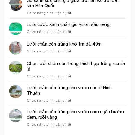
So sánh sức chịu gió giữa lưới lan và lưới dệt
ô
tố
kim Hàn Quốc
vuông
ảnh
trong
ở
Chức năng bình luận bị tắt
hưởng
nông
So
đến
nghiệp
sánh
Lưới cước xanh chắn gió vườn sầu riêng
giá
sức
của
ở
Chức năng bình luận bị tắt
chịu
lưới
Lưới
gió
bao
cước
Lưới chắn côn trùng khổ 1m dài 40m
giữa
che
xanh
lưới
công
ở
Chức năng bình luận bị tắt
chắn
lan
trình
Lưới
gió
và
chắn
vườn
Chọn lưới chắn côn trùng thích hợp trồng rau ăn
lưới
côn
sầu
lá
dệt
trùng
riêng
kim
ở
Chức năng bình luận bị tắt
khổ
Hàn
Chọn
1m
Quốc
lưới
dài
Lưới chắn côn trùng cho vườn nho ở Ninh
chắn
40m
Thuận
côn
ở
Chức năng bình luận bị tắt
trùng
Lưới
thích
chắn
Lưới chắn côn trùng cho vườn cam ngăn bướm
hợp
côn
đem, ruồi vàng
trồng
trùng
rau
ở
Chức năng bình luận bị tắt
cho
ăn
Lưới
vườn
lá
chắn