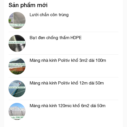
nho
Sản phẩm mới
côn
ở
trùng
Ninh
cho
Lưới chắn côn trùng
Thuận
vườn
cam
ngăn
bướm
Bạt đen chống thấm HDPE
đem,
ruồi
vàng
Màng nhà kính Politiv khổ 3m2 dài 100m
Màng nhà kính Politiv khổ 12m dài 50m
Màng nhà kính 120mic khổ 6m2 dài 50m