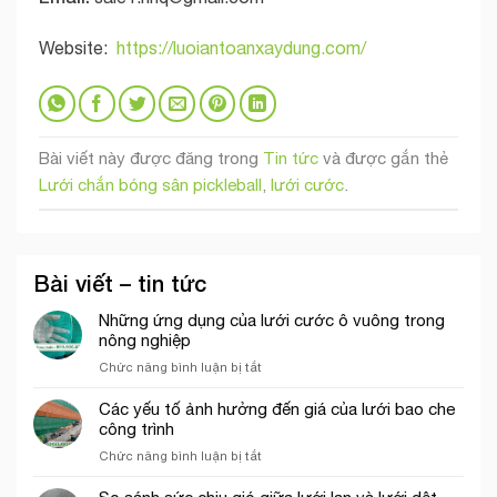
Website:
https://luoiantoanxaydung.com/
Bài viết này được đăng trong
Tin tức
và được gắn thẻ
Lưới chắn bóng sân pickleball
,
lưới cước
.
Bài viết – tin tức
Những ứng dụng của lưới cước ô vuông trong
nông nghiệp
ở
Chức năng bình luận bị tắt
Những
ứng
Các yếu tố ảnh hưởng đến giá của lưới bao che
dụng
công trình
của
ở
Chức năng bình luận bị tắt
lưới
Các
cước
yếu