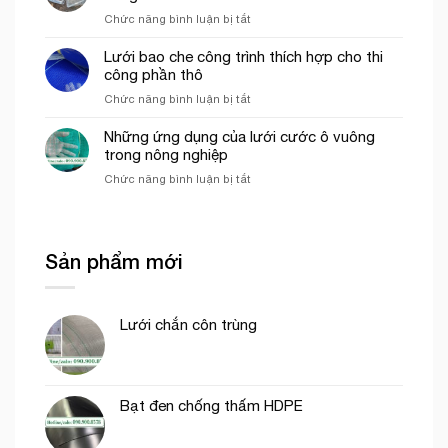
lưới
côn
ở
Chức năng bình luận bị tắt
bao
trùng
Lưới
che
trong
ép
Lưới bao che công trình thích hợp cho thi
công
mô
nhựa
công phần thô
trình
hình
mắt
uy
VAC
ở
Chức năng bình luận bị tắt
cáo
tín
Lưới
màu
tại
bao
Những ứng dụng của lưới cước ô vuông
trắng
tp.
che
trong nông nghiệp
trang
Hồ
công
trí
Chí
ở
Chức năng bình luận bị tắt
trình
cổng
Minh
Những
thích
chào
ứng
hợp
dụng
cho
của
thi
Sản phẩm mới
lưới
công
cước
phần
ô
thô
vuông
Lưới chắn côn trùng
trong
nông
nghiệp
Bạt đen chống thấm HDPE