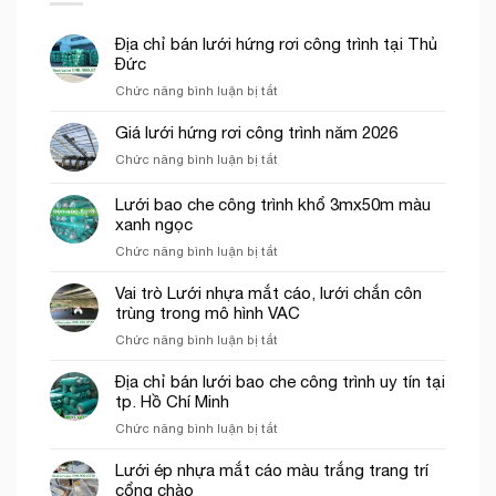
Địa chỉ bán lưới hứng rơi công trình tại Thủ
Đức
ở
Chức năng bình luận bị tắt
Địa
chỉ
Giá lưới hứng rơi công trình năm 2026
bán
ở
Chức năng bình luận bị tắt
lưới
Giá
hứng
lưới
Lưới bao che công trình khổ 3mx50m màu
rơi
hứng
công
xanh ngọc
rơi
trình
ở
Chức năng bình luận bị tắt
công
tại
Lưới
trình
Thủ
bao
năm
Vai trò Lưới nhựa mắt cáo, lưới chắn côn
Đức
che
2026
trùng trong mô hình VAC
công
ở
Chức năng bình luận bị tắt
trình
Vai
khổ
trò
Địa chỉ bán lưới bao che công trình uy tín tại
3mx50m
Lưới
tp. Hồ Chí Minh
màu
nhựa
xanh
ở
Chức năng bình luận bị tắt
mắt
ngọc
Địa
cáo,
chỉ
Lưới ép nhựa mắt cáo màu trắng trang trí
lưới
bán
cổng chào
chắn