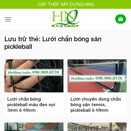
Bỏ
CÁP THÉP XÂY DỰNG HNQ
qua
nội
dung
Lưu trữ thẻ:
Lưới chắn bóng sân
pickleball
Lưới chắn bóng
Lưới chuyên dùng chắn
pickleball màu đen sợi
bóng sân tennis,
3mm ô 48mm
pickleball ô 48mm