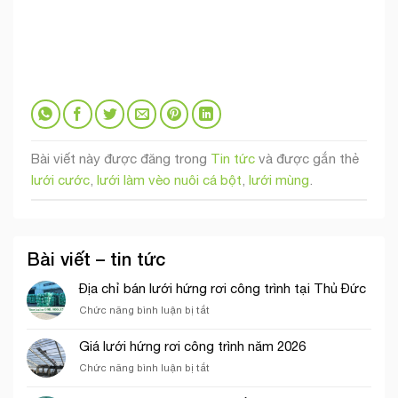
Bài viết này được đăng trong
Tin tức
và được gắn thẻ
lưới cước
,
lưới làm vèo nuôi cá bột
,
lưới mùng
.
Bài viết – tin tức
Địa chỉ bán lưới hứng rơi công trình tại Thủ Đức
ở
Chức năng bình luận bị tắt
Địa
chỉ
Giá lưới hứng rơi công trình năm 2026
bán
ở
Chức năng bình luận bị tắt
lưới
Giá
hứng
lưới