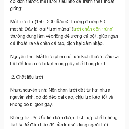
có kích thước mắt lưới siêu nhỏ để tránh thất thoát
giống:
Mắt lưới từ (150 -200 lỗ/cm2 tương đương 50
mesh): Đây là loại “lưới mùng” (
lưới chắn côn trùng)
thường dùng làm vèo/lồng để ương cá bột, giúp ngăn
cá thoát ra và chặn cá tạp, địch hại xâm nhập.
Nguyên tắc: Mắt lưới phải nhỏ hơn kích thước đầu cá
bột để tránh cá bị kẹt mang gây chết hàng loạt.
Chất liệu lưới
Nhựa nguyên sinh: Nên chọn lưới dệt từ hạt nhựa
nguyên sinh, có độ dẻo dai cao, chịu lực kéo tốt và
không dễ bị giòn gãy.
Kháng tia UV: Ưu tiên lưới được tích hợp chất chống
tia UV để đảm bảo độ bền khi sử dụng ngoài trời,