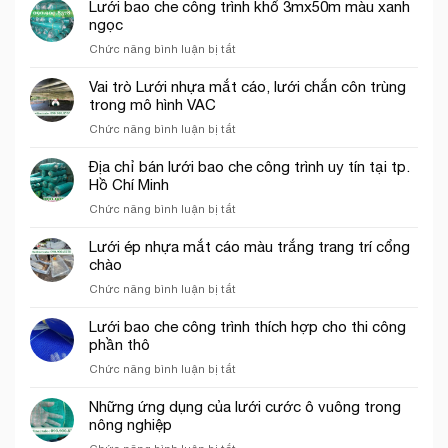
rơi
Lưới bao che công trình khổ 3mx50m màu xanh
hứng
công
ngọc
rơi
trình
ở
Chức năng bình luận bị tắt
công
tại
Lưới
trình
Thủ
bao
năm
Vai trò Lưới nhựa mắt cáo, lưới chắn côn trùng
Đức
che
2026
trong mô hình VAC
công
ở
Chức năng bình luận bị tắt
trình
Vai
khổ
trò
Địa chỉ bán lưới bao che công trình uy tín tại tp.
3mx50m
Lưới
Hồ Chí Minh
màu
nhựa
xanh
ở
Chức năng bình luận bị tắt
mắt
ngọc
Địa
cáo,
chỉ
Lưới ép nhựa mắt cáo màu trắng trang trí cổng
lưới
bán
chào
chắn
lưới
côn
ở
Chức năng bình luận bị tắt
bao
trùng
Lưới
che
trong
ép
Lưới bao che công trình thích hợp cho thi công
công
mô
nhựa
phần thô
trình
hình
mắt
uy
VAC
ở
Chức năng bình luận bị tắt
cáo
tín
Lưới
màu
tại
bao
Những ứng dụng của lưới cước ô vuông trong
trắng
tp.
che
nông nghiệp
trang
Hồ
công
trí
Chí
ở