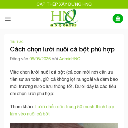
Bỏ
CÁP THÉP XÂY DỰNG HNQ
qua
nội
dung
TIN TỨC
Cách chọn lưới nuôi cá bột phù hợp
Đăng vào
08/05/2026
bởi
AdminHNQ
lưới nuôi cá bột
Việc chọn
(cá con mới nở) cần ưu
tiên sự an toàn, giữ cá không lọt ra ngoài và đảm bảo
môi trường nước lưu thông tốt. Dưới đây là các tiêu
chí chọn lưới phù hợp:
Tham khảo:
Lưới chắn côn trùng 50 mesh thích hợp
làm vèo nuôi cá bột