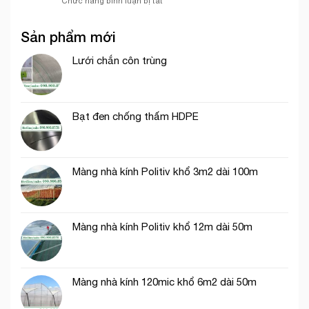
Chức năng bình luận bị tắt
trình
cổng
Minh
Những
thích
chào
ứng
hợp
Sản phẩm mới
dụng
cho
của
thi
lưới
Lưới chắn côn trùng
công
cước
phần
ô
thô
vuông
trong
Bạt đen chống thấm HDPE
nông
nghiệp
Màng nhà kính Politiv khổ 3m2 dài 100m
Màng nhà kính Politiv khổ 12m dài 50m
Màng nhà kính 120mic khổ 6m2 dài 50m