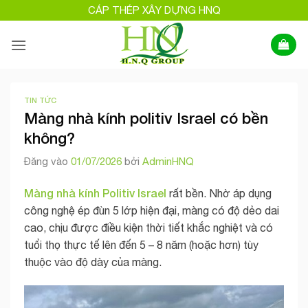
Bỏ
CÁP THÉP XÂY DỰNG HNQ
qua
nội
dung
TIN TỨC
Màng nhà kính politiv Israel có bền
không?
Đăng vào
01/07/2026
bởi
AdminHNQ
Màng nhà kính Politiv Israel
rất bền. Nhờ áp dụng
công nghệ ép đùn 5 lớp hiện đại, màng có độ dẻo dai
cao, chịu được điều kiện thời tiết khắc nghiệt và có
tuổi thọ thực tế lên đến 5 – 8 năm (hoặc hơn) tùy
thuộc vào độ dày của màng.