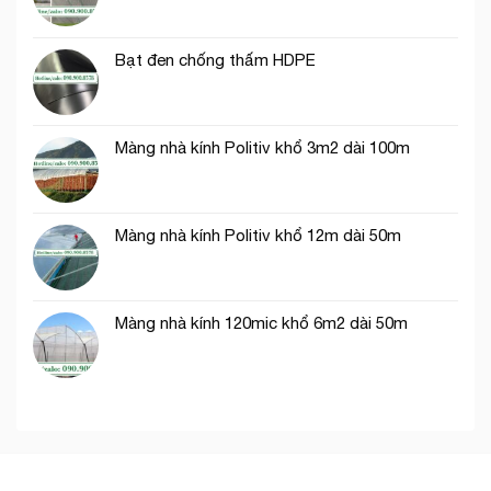
sầu
dệt
riêng
kim
Hàn
Bạt đen chống thấm HDPE
Quốc
Màng nhà kính Politiv khổ 3m2 dài 100m
Màng nhà kính Politiv khổ 12m dài 50m
Màng nhà kính 120mic khổ 6m2 dài 50m