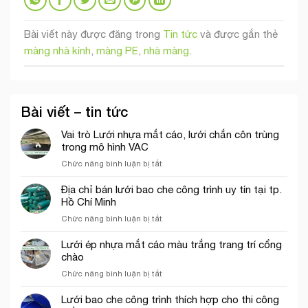
Bài viết này được đăng trong
Tin tức
và được gắn thẻ
màng nhà kính
,
màng PE
,
nhà màng
.
Bài viết – tin tức
Vai trò Lưới nhựa mắt cáo, lưới chắn côn trùng
trong mô hình VAC
ở
Chức năng bình luận bị tắt
Vai
trò
Địa chỉ bán lưới bao che công trình uy tín tại tp.
Lưới
Hồ Chí Minh
nhựa
ở
Chức năng bình luận bị tắt
mắt
Địa
cáo,
chỉ
Lưới ép nhựa mắt cáo màu trắng trang trí cổng
lưới
bán
chào
chắn
lưới
côn
ở
Chức năng bình luận bị tắt
bao
trùng
Lưới
che
trong
ép
Lưới bao che công trình thích hợp cho thi công
công
mô
nhựa