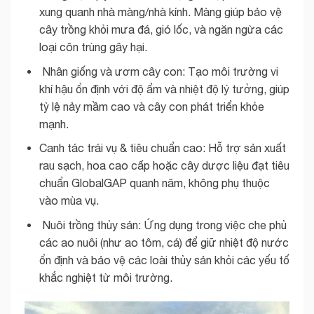
xung quanh nhà màng/nhà kính. Màng giúp bảo vệ
cây trồng khỏi mưa đá, gió lốc, và ngăn ngừa các
loại côn trùng gây hại.
Nhân giống và ươm cây con: Tạo môi trường vi
khí hậu ổn định với độ ẩm và nhiệt độ lý tưởng, giúp
tỷ lệ nảy mầm cao và cây con phát triển khỏe
mạnh.
Canh tác trái vụ & tiêu chuẩn cao: Hỗ trợ sản xuất
rau sạch, hoa cao cấp hoặc cây dược liệu đạt tiêu
chuẩn GlobalGAP quanh năm, không phụ thuộc
vào mùa vụ.
Nuôi trồng thủy sản: Ứng dụng trong việc che phủ
các ao nuôi (như ao tôm, cá) để giữ nhiệt độ nước
ổn định và bảo vệ các loài thủy sản khỏi các yếu tố
khắc nghiệt từ môi trường.