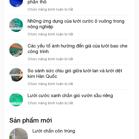
phần thô
trình
hình
mắt
uy
VAC
ở
Chức năng bình luận bị tắt
cáo
tín
Lưới
màu
tại
bao
Những ứng dụng của lưới cước ô vuông trong
trắng
tp.
che
nông nghiệp
trang
Hồ
công
trí
Chí
ở
Chức năng bình luận bị tắt
trình
cổng
Minh
Những
thích
chào
ứng
Các yếu tố ảnh hưởng đến giá của lưới bao che
hợp
dụng
công trình
cho
của
thi
ở
Chức năng bình luận bị tắt
lưới
công
Các
cước
phần
yếu
So sánh sức chịu gió giữa lưới lan và lưới dệt
ô
thô
tố
kim Hàn Quốc
vuông
ảnh
trong
ở
Chức năng bình luận bị tắt
hưởng
nông
So
đến
nghiệp
sánh
Lưới cước xanh chắn gió vườn sầu riêng
giá
sức
của
ở
Chức năng bình luận bị tắt
chịu
lưới
Lưới
gió
bao
cước
giữa
che
Sản phẩm mới
xanh
lưới
công
chắn
lan
trình
gió
Lưới chắn côn trùng
và
vườn
lưới