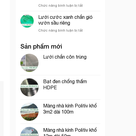
hưởng
nghiệp
ở
Chức năng bình luận bị tắt
đến
So
giá
sánh
của
Lưới cước xanh chắn gió
sức
lưới
vườn sầu riêng
chịu
bao
ở
Chức năng bình luận bị tắt
gió
che
Lưới
giữa
công
cước
lưới
trình
Sản phẩm mới
xanh
lan
chắn
và
gió
Lưới chắn côn trùng
lưới
vườn
dệt
sầu
kim
riêng
Hàn
Quốc
Bạt đen chống thấm
HDPE
Màng nhà kính Politiv khổ
3m2 dài 100m
Màng nhà kính Politiv khổ