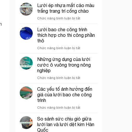
chỉ
chắn
Lưới ép nhựa mắt cáo màu
bán
côn
trắng trang trí cổng chào
lưới
trùng
ở
Chức năng bình luận bị tắt
bao
trong
Lưới
n
che
mô
ép
Lưới bao che công trình
công
hình
nhựa
trình
VAC
thích hợp cho thi công phần
mắt
uy
thô
cáo
tín
ở
Chức năng bình luận bị tắt
màu
tại
Lưới
trắng
tp.
bao
trang
Những ứng dụng của lưới
Hồ
che
trí
Chí
cước ô vuông trong nông
công
cổng
Minh
nghiệp
trình
chào
ở
Chức năng bình luận bị tắt
thích
Những
hợp
ứng
cho
Các yếu tố ảnh hưởng đến
dụng
thi
giá của lưới bao che công
của
công
trình
lưới
phần
ở
Chức năng bình luận bị tắt
cước
thô
Các
ô
yếu
vuông
So sánh sức chịu gió giữa
tố
trong
lưới lan và lưới dệt kim Hàn
ảnh
nông
Quốc