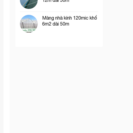
12m dài 50m
Màng nhà kính 120mic khổ
6m2 dài 50m