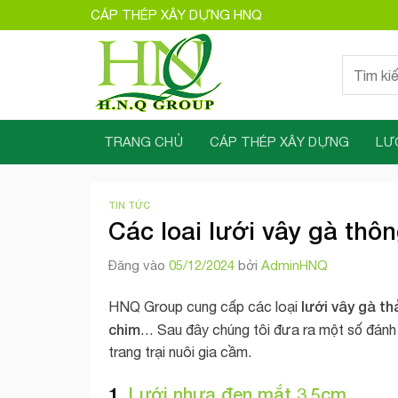
Bỏ
CÁP THÉP XÂY DỰNG HNQ
qua
nội
Tìm
dung
kiếm:
TRANG CHỦ
CÁP THÉP XÂY DỰNG
LƯ
TIN TỨC
Các loai lưới vây gà thô
Đăng vào
05/12/2024
bởi
AdminHNQ
lưới vây gà th
HNQ Group cung cấp các loại
chim
… Sau đây chúng tôi đưa ra một số đánh
trang trại nuôi gia cầm.
1.
Lưới nhựa đen mắt 3,5cm