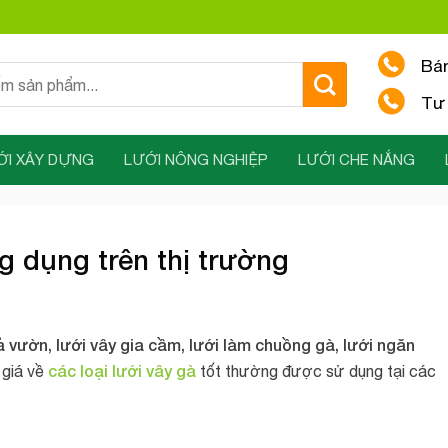
Bá
Tư 
ỚI XÂY DỰNG
LƯỚI NÔNG NGHIỆP
LƯỚI CHE NẮNG
ng dụng trên thị trường
ả vườn, lưới vây gia cầm, lưới làm chuồng gà, lưới ngăn
các loại lưới vây gà
 giá về
tốt thường được sử dụng tại các