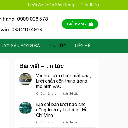
Lưới An Toàn Xây Dựng
Giới thiệu
n hàng: 0909.008.578
GIỎ HÀNG
vấn: 093.210.4939
LƯỚI SÂN BÓNG ĐÁ
TIN TỨC
LIÊN HỆ
Bài viết – tin tức
Vai trò Lưới nhựa mắt cáo,
lưới chắn côn trùng trong
mô hình VAC
ở
Chức năng bình luận bị tắt
Vai
trò
Địa chỉ bán lưới bao che
Lưới
công trình uy tín tại tp. Hồ
nhựa
Chí Minh
mắt
ở
Chức năng bình luận bị tắt
cáo,
Địa
lưới