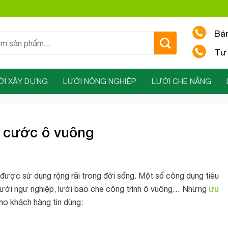
Bá
Tư 
ỚI XÂY DỰNG
LƯỚI NÔNG NGHIỆP
LƯỚI CHE NẮNG
i cước ô vuông
 được sử dụng rộng rãi trong đời sống. Một số công dụng tiêu
ưu
 lưới ngư nghiệp, lưới bao che công trình ô vuông… Những
ho khách hàng tin dùng: