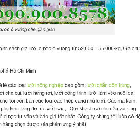
cước ô vuông che giàn giáo
ính sách giá lưới cước ô vuông từ 52.000 – 55.000/kg. Gía ch
h phố Hồ Chí Minh
 lẻ các loại
lưới nông nghiệp
bao gồm:
lưới chắn côn trùng
,
i che bụi, lưới hứng rơi, lưới công trình, lưới làm vèo nuôi cá,
húng tôi còn bán các loại cáp thép căng nhà lưới: Cáp mạ kẽm,
hụ kiện tăng đơ, ốc xiết cáp,.. Quý khách có nhu cầu vui lòng
 để được tư vấn và báo giá tốt nhất. Công ty chúng tôi luôn có độ
ch hàng chọn được sản phẩm ưng ý nhất.