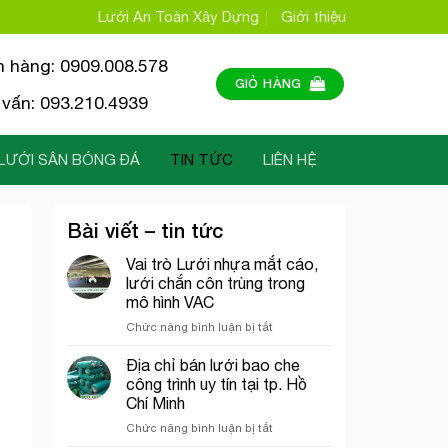
Lưới An Toàn Xây Dựng
Giới thiệu
n hàng: 0909.008.578
GIỎ HÀNG
vấn: 093.210.4939
LƯỚI SÂN BÓNG ĐÁ
TIN TỨC
LIÊN HỆ
Bài viết – tin tức
Vai trò Lưới nhựa mắt cáo,
lưới chắn côn trùng trong
mô hình VAC
ở
Chức năng bình luận bị tắt
Vai
trò
Địa chỉ bán lưới bao che
Lưới
công trình uy tín tại tp. Hồ
nhựa
Chí Minh
mắt
ở
Chức năng bình luận bị tắt
cáo,
Địa
lưới