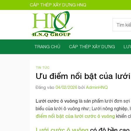
Bỏ
CÁP THÉP XÂY DỰNG HNQ
qua
nội
Tìm
dung
kiếm:
TRANG CHỦ
CÁP THÉP XÂY DỰNG
LƯ
TIN TỨC
Ưu điểm nổi bật của lướ
Đăng vào
04/02/2026
bởi
AdminHNQ
Lưới cước ô vuông
là sản phẩm lưới đơn sợi
biểu của lưới ô vuông như; Lưới nông nghiệp,
điểm nổi bật của lưới cước ô vuông
khiến c
Lưới cước ô vuông
có độ bền cao