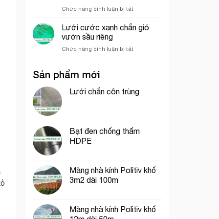
hưởng
nghiệp
ở
Chức năng bình luận bị tắt
đến
So
giá
sánh
của
Lưới cước xanh chắn gió
sức
lưới
vườn sầu riêng
chịu
bao
ở
Chức năng bình luận bị tắt
gió
che
Lưới
giữa
công
cước
lưới
trình
Sản phẩm mới
xanh
lan
chắn
và
gió
Lưới chắn côn trùng
lưới
vườn
dệt
sầu
kim
riêng
Hàn
Quốc
Bạt đen chống thấm
HDPE
Màng nhà kính Politiv khổ
a
3m2 dài 100m
xỏ
Màng nhà kính Politiv khổ