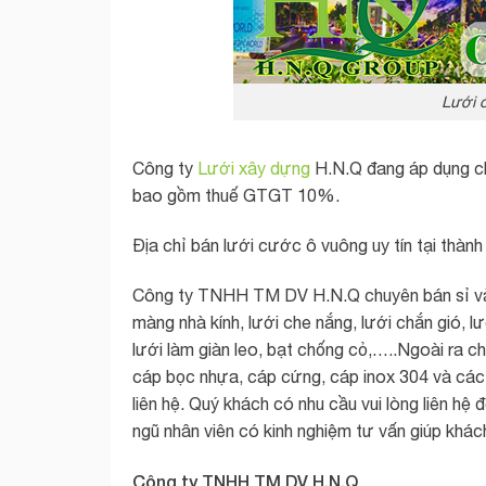
Lưới 
Công ty
Lưới xây dựng
H.N.Q đang áp dụng ch
bao gồm thuế GTGT 10%.
Địa chỉ bán lưới cước ô vuông uy tín tại thàn
Công ty TNHH TM DV H.N.Q chuyên bán sỉ và
màng nhà kính, lưới che nắng, lưới chắn gió, lướ
lưới làm giàn leo, bạt chống cỏ,…..Ngoài ra c
cáp bọc nhựa, cáp cứng, cáp inox 304 và các p
liên hệ. Quý khách có nhu cầu vui lòng liên hệ
ngũ nhân viên có kinh nghiệm tư vấn giúp khá
Công ty TNHH TM DV H.N.Q