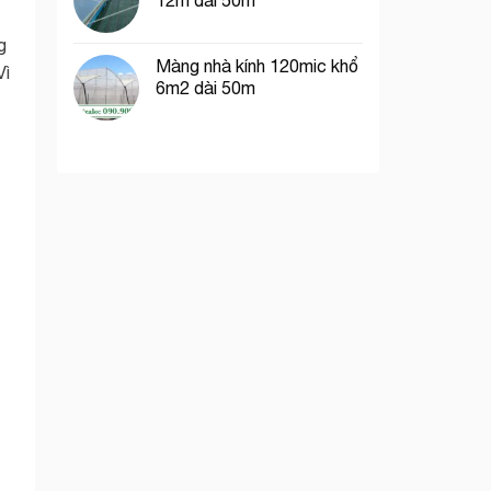
12m dài 50m
g
Màng nhà kính 120mic khổ
Vì
6m2 dài 50m