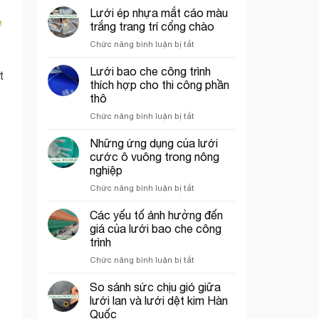
chỉ
chắn
Lưới ép nhựa mắt cáo màu
e
bán
côn
trắng trang trí cổng chào
lưới
trùng
ở
Chức năng bình luận bị tắt
bao
trong
Lưới
che
mô
ép
Lưới bao che công trình
công
hình
t
nhựa
trình
VAC
thích hợp cho thi công phần
mắt
uy
thô
cáo
tín
ở
Chức năng bình luận bị tắt
màu
tại
Lưới
trắng
tp.
bao
trang
Những ứng dụng của lưới
Hồ
che
trí
Chí
cước ô vuông trong nông
công
cổng
Minh
nghiệp
trình
chào
ở
Chức năng bình luận bị tắt
thích
Những
hợp
ứng
cho
Các yếu tố ảnh hưởng đến
dụng
thi
giá của lưới bao che công
của
công
trình
lưới
phần
ở
Chức năng bình luận bị tắt
cước
thô
Các
ô
yếu
vuông
So sánh sức chịu gió giữa
tố
trong
lưới lan và lưới dệt kim Hàn
ảnh
nông
Quốc