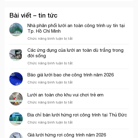
Bài viết – tin tức
Nhà phân phối lưới an toàn công trình uy tín tại
Tp. Hồ Chí Minh
ở
Chức năng bình luận bị tắt
Nhà
phân
Các ứng dụng của lưới an toàn dù trắng trong
phối
đời sống
lưới
ở
Chức năng bình luận bị tắt
an
Các
toàn
ứng
Báo giá lưới bao che công trình năm 2026
công
dụng
trình
ở
Chức năng bình luận bị tắt
của
uy
Báo
lưới
tín
giá
Lưới an toàn cho khu vui chơi trẻ em
an
tại
lưới
toàn
Tp.
ở
Chức năng bình luận bị tắt
bao
dù
Hồ
Lưới
che
trắng
Chí
an
công
Địa chỉ bán lưới hứng rơi công trình tại Thủ Đức
trong
Minh
toàn
trình
đời
ở
Chức năng bình luận bị tắt
cho
năm
sống
Địa
khu
2026
chỉ
vui
Giá lưới hứng rơi công trình năm 2026
bán