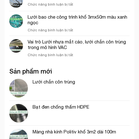
chơi
ở
Chức năng bình luận bị tắt
lưới
trẻ
Giá
hứng
em
lưới
rơi
Lưới bao che công trình khổ 3mx50m màu xanh
hứng
công
ngọc
rơi
trình
ở
Chức năng bình luận bị tắt
công
tại
Lưới
trình
Thủ
bao
năm
Vai trò Lưới nhựa mắt cáo, lưới chắn côn trùng
Đức
che
2026
trong mô hình VAC
công
ở
Chức năng bình luận bị tắt
trình
Vai
khổ
trò
3mx50m
Sản phẩm mới
Lưới
màu
nhựa
xanh
mắt
Lưới chắn côn trùng
ngọc
cáo,
lưới
chắn
côn
Bạt đen chống thấm HDPE
trùng
trong
mô
hình
VAC
Màng nhà kính Politiv khổ 3m2 dài 100m