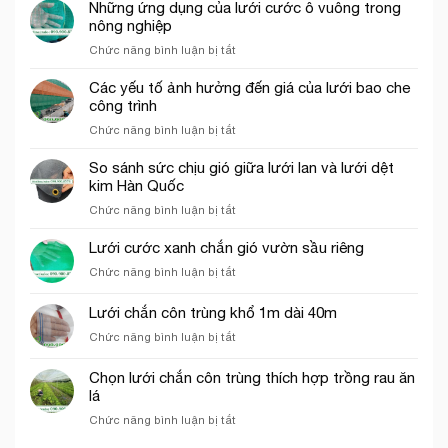
bao
Những ứng dụng của lưới cước ô vuông trong
trắng
che
nông nghiệp
trang
công
trí
ở
Chức năng bình luận bị tắt
trình
cổng
Những
thích
chào
ứng
Các yếu tố ảnh hưởng đến giá của lưới bao che
hợp
dụng
công trình
cho
của
thi
ở
Chức năng bình luận bị tắt
lưới
công
Các
cước
phần
yếu
So sánh sức chịu gió giữa lưới lan và lưới dệt
ô
thô
tố
kim Hàn Quốc
vuông
ảnh
trong
ở
Chức năng bình luận bị tắt
hưởng
nông
So
đến
nghiệp
sánh
Lưới cước xanh chắn gió vườn sầu riêng
giá
sức
của
ở
Chức năng bình luận bị tắt
chịu
lưới
Lưới
gió
bao
cước
Lưới chắn côn trùng khổ 1m dài 40m
giữa
che
xanh
lưới
công
ở
Chức năng bình luận bị tắt
chắn
lan
trình
Lưới
gió
và
chắn
vườn
Chọn lưới chắn côn trùng thích hợp trồng rau ăn
lưới
côn
sầu
lá
dệt
trùng
riêng
kim
ở
Chức năng bình luận bị tắt
khổ
Hàn
Chọn
1m
Quốc