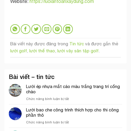
Website:
https://luoiantoanxaydung.com
Bài viết này được đăng trong
Tin tức
và được gắn thẻ
lưới golf
,
lưới thể thao
,
lưới vây sân tập golf
.
Bài viết – tin tức
Lưới ép nhựa mắt cáo màu trắng trang trí cổng
chào
ở
Chức năng bình luận bị tắt
Lưới
ép
Lưới bao che công trình thích hợp cho thi công
nhựa
phần thô
mắt
ở
Chức năng bình luận bị tắt
cáo
Lưới
màu