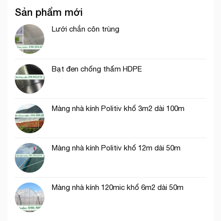
lưới
dài
Sản phẩm mới
chắn
40m
côn
trùng
Lưới chắn côn trùng
thích
hợp
trồng
rau
Bạt đen chống thấm HDPE
ăn
lá
Màng nhà kính Politiv khổ 3m2 dài 100m
Màng nhà kính Politiv khổ 12m dài 50m
Màng nhà kính 120mic khổ 6m2 dài 50m