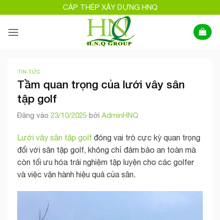
Bỏ
CÁP THÉP XÂY DỰNG HNQ
qua
nội
dung
TIN TỨC
Tầm quan trọng của lưới vây sân
tập golf
Đăng vào
23/10/2025
bởi
AdminHNQ
Lưới vây sân tập golf
đóng vai trò cực kỳ quan trọng
đối với sân tập golf, không chỉ đảm bảo an toàn mà
còn tối ưu hóa trải nghiệm tập luyện cho các golfer
và việc vận hành hiệu quả của sân.