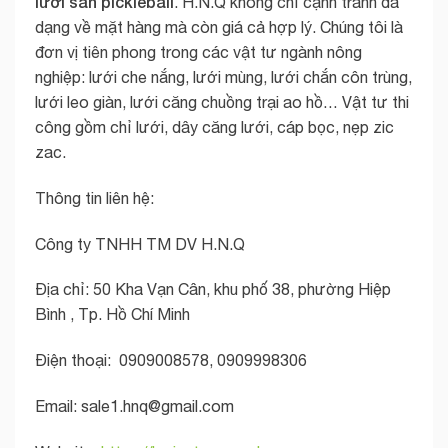
lưới sân pickleball
. H.N.Q không chỉ cạnh tranh đa
dạng về mặt hàng mà còn giá cả hợp lý. Chúng tôi là
đơn vị tiên phong trong các vật tư ngành nông
nghiệp: lưới che nắng, lưới mùng, lưới chắn côn trùng,
lưới leo giàn, lưới căng chuồng trại ao hồ… Vật tư thi
công gồm chỉ lưới, dây căng lưới, cáp bọc, nẹp zic
zac.
Thông tin liên hệ:
Công ty TNHH TM DV H.N.Q
Địa chỉ: 50 Kha Vạn Cân, khu phố 38, phường Hiệp
Bình , Tp. Hồ Chí Minh
Điện thoại: 0909008578, 0909998306
Email:
sale1.hnq@gmail.com