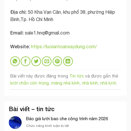
Địa chỉ:
50 Kha Vạn Cân, khu phố 38, phường Hiệp
Bình,Tp. Hồ Chí Minh
Email:
sale1.hnq@gmail.com
Website:
https://luoiantoanxaydung.com/
Bài viết này được đăng trong
Tin tức
và được gắn thẻ
lưới chắn côn trùng
,
màng nhà kính
,
nhà kính
,
nhà lưới
.
Bài viết – tin tức
Báo giá lưới bao che công trình năm 2026
ở
Chức năng bình luận bị tắt
Báo