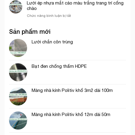
chỉ
Lưới ép nhựa mắt cáo màu trắng trang trí cổng
lưới
bán
chào
chắn
lưới
côn
ở
Chức năng bình luận bị tắt
bao
trùng
Lưới
che
trong
ép
công
mô
Sản phẩm mới
nhựa
trình
hình
mắt
uy
VAC
cáo
Lưới chắn côn trùng
tín
màu
tại
trắng
tp.
trang
Hồ
trí
Chí
Bạt đen chống thấm HDPE
cổng
Minh
chào
Màng nhà kính Politiv khổ 3m2 dài 100m
Màng nhà kính Politiv khổ 12m dài 50m