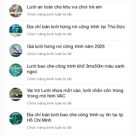
giá
Lưới an toàn cho khu vui chơi trẻ em
lưới
ở
Chức năng bình luận bị tắt
bao
Lưới
che
an
công
Địa chỉ bán lưới hứng rơi công trình tại Thủ Đức
toàn
trình
ở
Chức năng bình luận bị tắt
cho
năm
Địa
khu
2026
chỉ
vui
Giá lưới hứng rơi công trình năm 2026
bán
chơi
ở
Chức năng bình luận bị tắt
lưới
trẻ
Giá
hứng
em
lưới
rơi
Lưới bao che công trình khổ 3mx50m màu xanh
hứng
công
ngọc
rơi
trình
ở
Chức năng bình luận bị tắt
công
tại
Lưới
trình
Thủ
bao
năm
Vai trò Lưới nhựa mắt cáo, lưới chắn côn trùng
Đức
che
2026
trong mô hình VAC
công
ở
Chức năng bình luận bị tắt
trình
Vai
khổ
trò
Địa chỉ bán lưới bao che công trình uy tín tại tp.
3mx50m
Lưới
Hồ Chí Minh
màu
nhựa
xanh
ở
Chức năng bình luận bị tắt
mắt
ngọc
Địa
cáo,