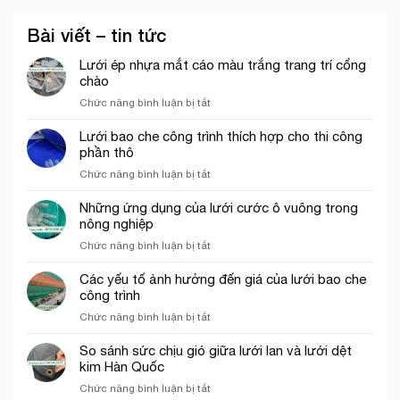
Bài viết – tin tức
Lưới ép nhựa mắt cáo màu trắng trang trí cổng
chào
ở
Chức năng bình luận bị tắt
Lưới
ép
Lưới bao che công trình thích hợp cho thi công
nhựa
phần thô
mắt
ở
Chức năng bình luận bị tắt
cáo
Lưới
màu
bao
Những ứng dụng của lưới cước ô vuông trong
trắng
che
nông nghiệp
trang
công
trí
ở
Chức năng bình luận bị tắt
trình
cổng
Những
thích
chào
ứng
Các yếu tố ảnh hưởng đến giá của lưới bao che
hợp
dụng
công trình
cho
của
thi
ở
Chức năng bình luận bị tắt
lưới
công
Các
cước
phần
yếu
So sánh sức chịu gió giữa lưới lan và lưới dệt
ô
thô
tố
kim Hàn Quốc
vuông
ảnh
trong
ở
Chức năng bình luận bị tắt
hưởng
nông