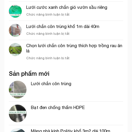
So
đến
nghiệp
sánh
Lưới cước xanh chắn gió vườn sầu riêng
giá
sức
của
ở
Chức năng bình luận bị tắt
chịu
lưới
Lưới
gió
bao
cước
Lưới chắn côn trùng khổ 1m dài 40m
giữa
che
xanh
lưới
công
ở
Chức năng bình luận bị tắt
chắn
lan
trình
Lưới
gió
và
chắn
vườn
Chọn lưới chắn côn trùng thích hợp trồng rau ăn
lưới
côn
sầu
lá
dệt
trùng
riêng
kim
ở
Chức năng bình luận bị tắt
khổ
Hàn
Chọn
1m
Quốc
lưới
dài
Sản phẩm mới
chắn
40m
côn
trùng
Lưới chắn côn trùng
thích
hợp
trồng
rau
Bạt đen chống thấm HDPE
ăn
lá
Màng nhà kính Politiv khổ 3m2 dài 100m