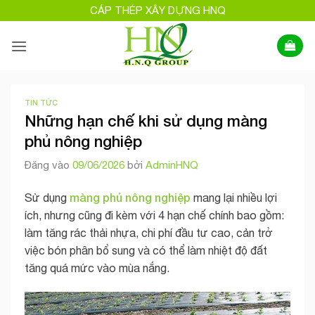
Bỏ
CÁP THÉP XÂY DỰNG HNQ
qua
nội
dung
TIN TỨC
Những hạn chế khi sử dụng màng
phủ nông nghiệp
Đăng vào
09/06/2026
bởi
AdminHNQ
màng phủ nông nghiệp
Sử dụng
mang lại nhiều lợi
ích, nhưng cũng đi kèm với 4 hạn chế chính bao gồm:
làm tăng rác thải nhựa, chi phí đầu tư cao, cản trở
việc bón phân bổ sung và có thể làm nhiệt độ đất
tăng quá mức vào mùa nắng.