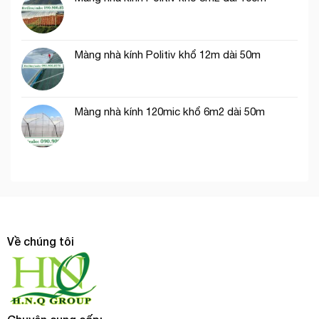
Màng nhà kính Politiv khổ 12m dài 50m
Màng nhà kính 120mic khổ 6m2 dài 50m
Về chúng tôi