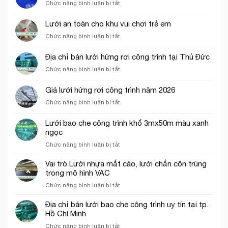
ở
Chức năng bình luận bị tắt
Báo
giá
Lưới an toàn cho khu vui chơi trẻ em
lưới
ở
Chức năng bình luận bị tắt
bao
Lưới
che
an
công
Địa chỉ bán lưới hứng rơi công trình tại Thủ Đức
toàn
trình
ở
Chức năng bình luận bị tắt
cho
năm
Địa
khu
2026
chỉ
vui
Giá lưới hứng rơi công trình năm 2026
bán
chơi
ở
Chức năng bình luận bị tắt
lưới
trẻ
Giá
hứng
em
lưới
rơi
Lưới bao che công trình khổ 3mx50m màu xanh
hứng
công
ngọc
rơi
trình
ở
Chức năng bình luận bị tắt
công
tại
Lưới
trình
Thủ
bao
năm
Vai trò Lưới nhựa mắt cáo, lưới chắn côn trùng
Đức
che
2026
trong mô hình VAC
công
ở
Chức năng bình luận bị tắt
trình
Vai
khổ
trò
Địa chỉ bán lưới bao che công trình uy tín tại tp.
3mx50m
Lưới
Hồ Chí Minh
màu
nhựa
xanh
ở
Chức năng bình luận bị tắt
mắt