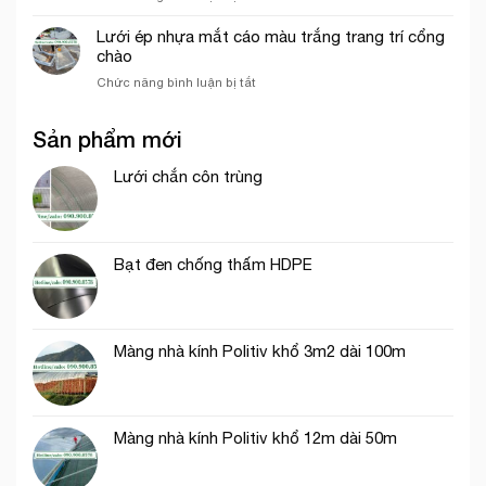
ngọc
Địa
cáo,
chỉ
Lưới ép nhựa mắt cáo màu trắng trang trí cổng
lưới
bán
chào
chắn
lưới
côn
ở
Chức năng bình luận bị tắt
bao
trùng
Lưới
che
trong
ép
công
mô
Sản phẩm mới
nhựa
trình
hình
mắt
uy
VAC
cáo
Lưới chắn côn trùng
tín
màu
tại
trắng
tp.
trang
Hồ
trí
Chí
Bạt đen chống thấm HDPE
cổng
Minh
chào
Màng nhà kính Politiv khổ 3m2 dài 100m
Màng nhà kính Politiv khổ 12m dài 50m