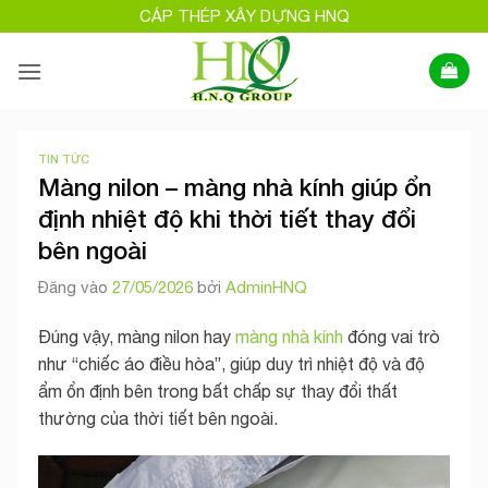
Bỏ
CÁP THÉP XÂY DỰNG HNQ
qua
nội
dung
TIN TỨC
Màng nilon – màng nhà kính giúp ổn
định nhiệt độ khi thời tiết thay đổi
bên ngoài
Đăng vào
27/05/2026
bởi
AdminHNQ
Đúng vậy, màng nilon hay
màng nhà kính
đóng vai trò
như “chiếc áo điều hòa”, giúp duy trì nhiệt độ và độ
ẩm ổn định bên trong bất chấp sự thay đổi thất
thường của thời tiết bên ngoài.