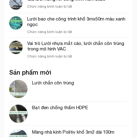
bán
chơi
ở
Chức năng bình luận bị tắt
lưới
trẻ
Giá
hứng
em
lưới
rơi
Lưới bao che công trình khổ 3mx50m màu xanh
hứng
công
ngọc
rơi
trình
ở
Chức năng bình luận bị tắt
công
tại
Lưới
trình
Thủ
bao
năm
Vai trò Lưới nhựa mắt cáo, lưới chắn côn trùng
Đức
che
2026
trong mô hình VAC
công
ở
Chức năng bình luận bị tắt
trình
Vai
khổ
trò
3mx50m
Sản phẩm mới
Lưới
màu
nhựa
xanh
mắt
Lưới chắn côn trùng
ngọc
cáo,
lưới
chắn
côn
Bạt đen chống thấm HDPE
trùng
trong
mô
hình
VAC
Màng nhà kính Politiv khổ 3m2 dài 100m