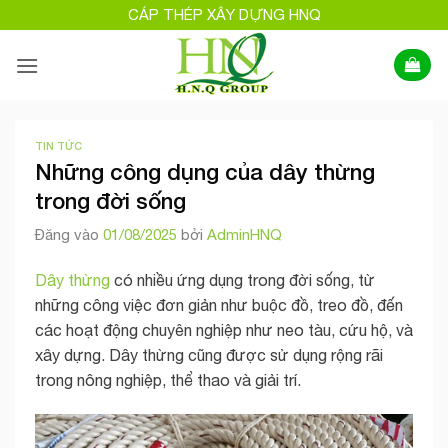
Bỏ
CÁP THÉP XÂY DỰNG HNQ
qua
nội
dung
TIN TỨC
Những công dụng của dây thừng
trong đời sống
Đăng vào
01/08/2025
bởi
AdminHNQ
Dây thừng
có nhiều ứng dụng trong đời sống, từ
những công việc đơn giản như buộc đồ, treo đồ, đến
các hoạt động chuyên nghiệp như neo tàu, cứu hộ, và
xây dựng. Dây thừng cũng được sử dụng rộng rãi
trong nông nghiệp, thể thao và giải trí.