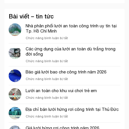
Bài viết – tin tức
Nhà phân phối lưới an toàn công trình uy tín tại
Tp. Hồ Chí Minh
ở
Chức năng bình luận bị tắt
Nhà
phân
Các ứng dụng của lưới an toàn dù trắng trong
phối
đời sống
lưới
ở
Chức năng bình luận bị tắt
an
Các
toàn
ứng
Báo giá lưới bao che công trình năm 2026
công
dụng
trình
ở
Chức năng bình luận bị tắt
của
uy
Báo
lưới
tín
giá
Lưới an toàn cho khu vui chơi trẻ em
an
tại
lưới
toàn
Tp.
ở
Chức năng bình luận bị tắt
bao
dù
Hồ
Lưới
che
trắng
Chí
an
công
Địa chỉ bán lưới hứng rơi công trình tại Thủ Đức
trong
Minh
toàn
trình
đời
ở
Chức năng bình luận bị tắt
cho
năm
sống
Địa
khu
2026
chỉ
vui
Giá lưới hứng rơi công trình năm 2026