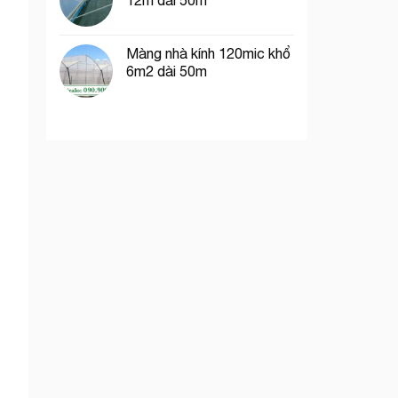
12m dài 50m
Màng nhà kính 120mic khổ
6m2 dài 50m