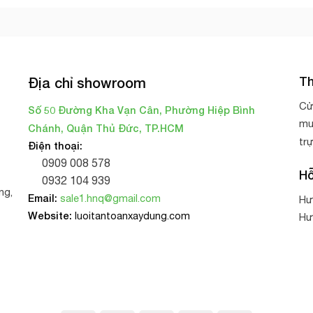
Th
Địa chỉ showroom
Cử
Số 50 Đường Kha Vạn Cân, Phường Hiệp Bình
mu
Chánh, Quận Thủ Đức, TP.HCM
tr
Điện thoại:
0909 008 578
Hỗ
0932 104 939
ng,
Email:
sale1.hnq@gmail.com
Hư
Website:
luoitantoanxaydung.com
Hư