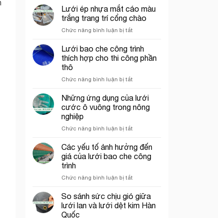
n
chỉ
chắn
Lưới ép nhựa mắt cáo màu
bán
côn
trắng trang trí cổng chào
lưới
trùng
ở
Chức năng bình luận bị tắt
bao
trong
Lưới
che
mô
ép
Lưới bao che công trình
công
hình
nhựa
trình
VAC
thích hợp cho thi công phần
mắt
uy
thô
cáo
tín
ở
Chức năng bình luận bị tắt
màu
tại
Lưới
trắng
tp.
bao
trang
Những ứng dụng của lưới
Hồ
che
trí
Chí
cước ô vuông trong nông
công
cổng
Minh
nghiệp
trình
chào
ở
Chức năng bình luận bị tắt
thích
Những
hợp
ứng
cho
Các yếu tố ảnh hưởng đến
dụng
thi
giá của lưới bao che công
của
công
trình
lưới
phần
ở
Chức năng bình luận bị tắt
cước
thô
Các
ô
yếu
vuông
So sánh sức chịu gió giữa
tố
trong
lưới lan và lưới dệt kim Hàn
ảnh
nông
Quốc