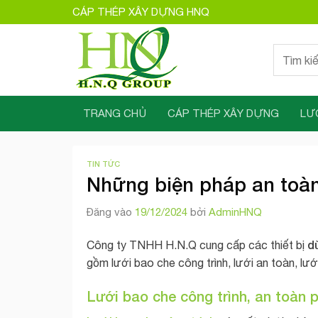
Bỏ
CÁP THÉP XÂY DỰNG HNQ
qua
nội
Tìm
dung
kiếm:
TRANG CHỦ
CÁP THÉP XÂY DỰNG
LƯ
TIN TỨC
Những biện pháp an toàn 
Đăng vào
19/12/2024
bởi
AdminHNQ
dù
Công ty TNHH H.N.Q cung cấp các thiết bị
gồm lưới bao che công trình, lưới an toàn, lưới
Lưới bao che công trình, an toàn p