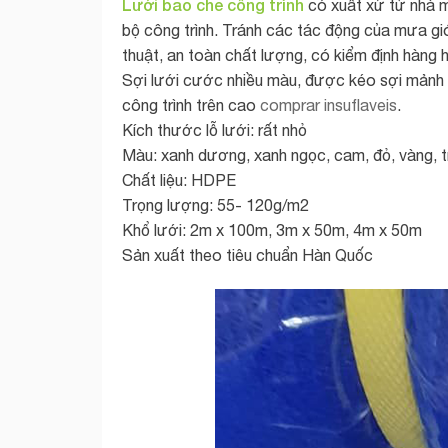
Lưới bao che công trình
có xuất xứ từ nhà m
bộ công trình. Tránh các tác động của mưa gió
thuật, an toàn chất lượng, có kiểm định hàng 
Sợi lưới cước nhiều màu, được kéo sợi mảnh v
công trình trên cao
comprar insuflaveis
.
Kích thước lỗ lưới: rất nhỏ
Màu: xanh dương, xanh ngọc, cam, đỏ, vàng, 
Chất liệu: HDPE
Trọng lượng: 55- 120g/m2
Khổ lưới: 2m x 100m, 3m x 50m, 4m x 50m
Sản xuất theo tiêu chuẩn Hàn Quốc