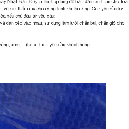
áy Nhật Bản. Đây là thiết bị dùng để bảo đảm an toàn cho toà
, và giữ thẩm mỹ cho công trình khi thi công. Các yêu cầu kỹ
hóa nếu chủ đầu tư yêu cầu:
à đan xéo vào nhau, sử dụng làm lưới chắn bụi, chắn gió cho
trắng, xám,… (hoặc theo yêu cầu khách hàng)