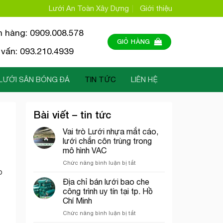
Lưới An Toàn Xây Dựng
Giới thiệu
n hàng: 0909.008.578
GIỎ HÀNG
vấn: 093.210.4939
LƯỚI SÂN BÓNG ĐÁ
TIN TỨC
LIÊN HỆ
Bài viết – tin tức
Vai trò Lưới nhựa mắt cáo,
lưới chắn côn trùng trong
mô hình VAC
ở
Chức năng bình luận bị tắt
Vai
o
trò
Địa chỉ bán lưới bao che
Lưới
công trình uy tín tại tp. Hồ
nhựa
Chí Minh
mắt
ở
Chức năng bình luận bị tắt
cáo,
Địa
lưới