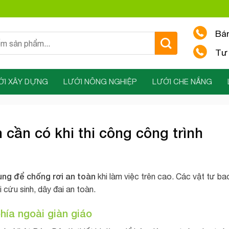
Bá
Tư 
ỚI XÂY DỰNG
LƯỚI NÔNG NGHIỆP
LƯỚI CHE NẮNG
cần có khi thi công công trình
ng để chống rơi an toàn
khi làm việc trên cao. Các vật tư ba
 cứu sinh, dây đai an toàn.
hía ngoài giàn giáo