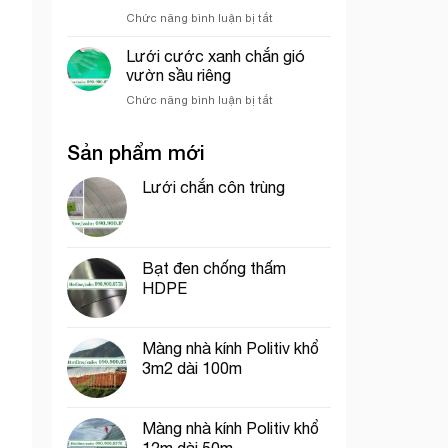
hưởng
nghiệp
ở
Chức năng bình luận bị tắt
đến
So
giá
sánh
của
Lưới cước xanh chắn gió
sức
lưới
vườn sầu riêng
chịu
bao
ở
Chức năng bình luận bị tắt
gió
che
Lưới
giữa
công
cước
lưới
trình
Sản phẩm mới
xanh
lan
chắn
và
gió
Lưới chắn côn trùng
lưới
vườn
dệt
sầu
kim
riêng
Hàn
Quốc
Bạt đen chống thấm
HDPE
Màng nhà kính Politiv khổ
3m2 dài 100m
Màng nhà kính Politiv khổ