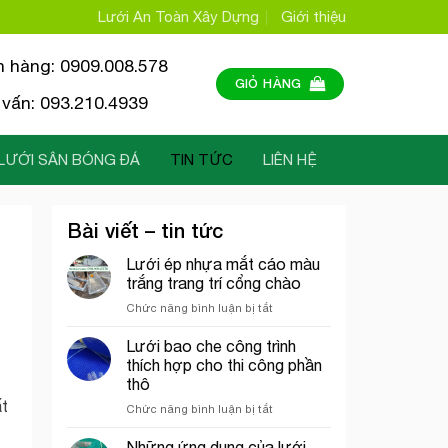
Lưới An Toàn Xây Dựng
Giới thiệu
n hàng: 0909.008.578
GIỎ HÀNG
vấn: 093.210.4939
LƯỚI SÂN BÓNG ĐÁ
TIN TỨC
LIÊN HỆ
Bài viết – tin tức
Lưới ép nhựa mắt cáo màu
trắng trang trí cổng chào
ở
Chức năng bình luận bị tắt
Lưới
ép
Lưới bao che công trình
nhựa
thích hợp cho thi công phần
mắt
thô
cáo
ất
ở
Chức năng bình luận bị tắt
màu
Lưới
trắng
bao
trang
Những ứng dụng của lưới