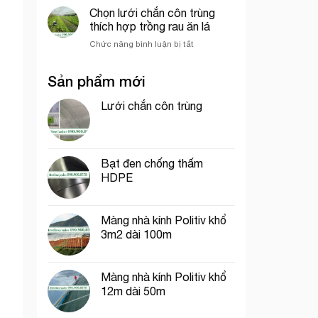
dệt
chắn
Chọn lưới chắn côn trùng
sầu
kim
côn
riêng
thích hợp trồng rau ăn lá
Hàn
trùng
Quốc
ở
Chức năng bình luận bị tắt
khổ
Chọn
1m
lưới
dài
Sản phẩm mới
chắn
40m
côn
trùng
Lưới chắn côn trùng
thích
hợp
trồng
rau
Bạt đen chống thấm
ăn
HDPE
lá
Màng nhà kính Politiv khổ
3m2 dài 100m
Màng nhà kính Politiv khổ
12m dài 50m