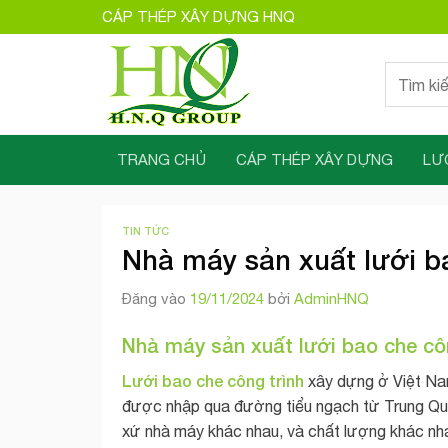
Bỏ
CÁP THÉP XÂY DỰNG HNQ
qua
nội
Tìm
dung
kiếm:
TRANG CHỦ
CÁP THÉP XÂY DỰNG
LƯ
TIN TỨC
Nhà máy sản xuất lưới b
Đăng vào
19/11/2024
bởi
AdminHNQ
Nhà máy sản xuất lưới bao che cô
Lưới bao che công trình
xây dựng ở Việt Nam
được nhập qua đường tiểu ngạch từ Trung Qu
xứ nhà máy khác nhau, và chất lượng khác nha