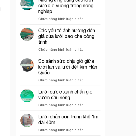
che
trí
cước ô vuông trong nông
ì
công
cổng
nghiệp
trình
chào
ở
Chức năng bình luận bị tắt
thích
Những
hợp
ứng
cho
Các yếu tố ảnh hưởng đến
dụng
thi
giá của lưới bao che công
của
công
trình
lưới
phần
ở
Chức năng bình luận bị tắt
cước
thô
Các
ô
yếu
vuông
So sánh sức chịu gió giữa
tố
trong
lưới lan và lưới dệt kim Hàn
ảnh
nông
Quốc
hưởng
nghiệp
ở
Chức năng bình luận bị tắt
đến
So
giá
sánh
của
Lưới cước xanh chắn gió
sức
lưới
vườn sầu riêng
chịu
bao
ở
Chức năng bình luận bị tắt
gió
che
Lưới
giữa
công
cước
Lưới chắn côn trùng khổ 1m
lưới
trình
xanh
lan
dài 40m
chắn
và
ở
Chức năng bình luận bị tắt
gió
lưới
Lưới
vườn