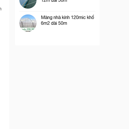
12m dài 50m
n
Màng nhà kính 120mic khổ
6m2 dài 50m