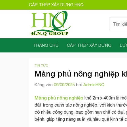
Bỏ
CÁP THÉP XÂY DỰNG HNQ
qua
nội
Tìm
dung
kiếm:
TRANG CHỦ
CÁP THÉP XÂY DỰNG
LƯ
TIN TỨC
Màng phủ nông nghiệp 
Đăng vào
09/09/2025
bởi
AdminHNQ
Màng phủ nông nghiệp
khổ 2m x 400m là một
đất trong canh tác nông nghiệp, với kích thướ
có nhiều công dụng, bao gồm hạn chế cỏ dại, 
bệnh, giúp tăng năng suất và hiệu quả kinh tế 