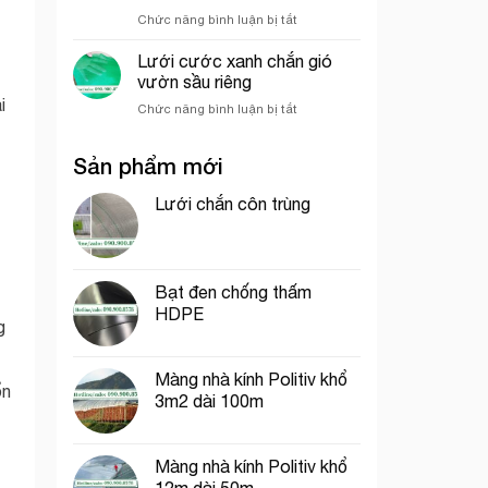
hưởng
nghiệp
ở
Chức năng bình luận bị tắt
đến
So
giá
sánh
của
Lưới cước xanh chắn gió
sức
lưới
vườn sầu riêng
chịu
bao
i
ở
Chức năng bình luận bị tắt
gió
che
Lưới
giữa
công
cước
lưới
trình
Sản phẩm mới
xanh
lan
chắn
và
gió
Lưới chắn côn trùng
lưới
vườn
dệt
sầu
kim
riêng
Hàn
Quốc
Bạt đen chống thấm
HDPE
g
Màng nhà kính Politiv khổ
ổn
3m2 dài 100m
Màng nhà kính Politiv khổ