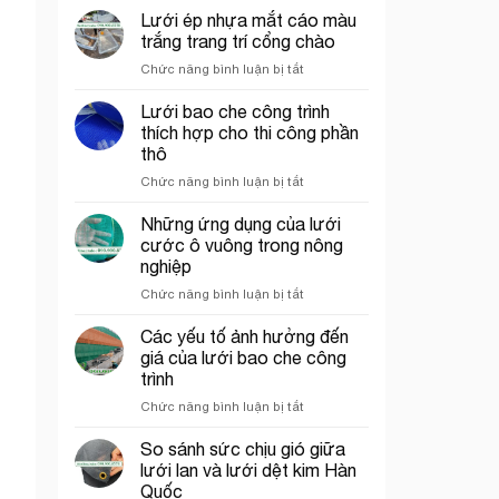
chỉ
chắn
Lưới ép nhựa mắt cáo màu
bán
côn
trắng trang trí cổng chào
lưới
trùng
ở
Chức năng bình luận bị tắt
bao
trong
Lưới
che
mô
ép
Lưới bao che công trình
công
hình
nhựa
trình
VAC
thích hợp cho thi công phần
mắt
uy
thô
cáo
tín
ở
Chức năng bình luận bị tắt
màu
tại
Lưới
trắng
tp.
bao
trang
Những ứng dụng của lưới
Hồ
che
trí
Chí
cước ô vuông trong nông
công
cổng
Minh
nghiệp
trình
chào
ở
Chức năng bình luận bị tắt
thích
Những
hợp
ứng
cho
Các yếu tố ảnh hưởng đến
dụng
thi
giá của lưới bao che công
của
công
trình
lưới
phần
ở
Chức năng bình luận bị tắt
cước
thô
Các
ô
yếu
vuông
So sánh sức chịu gió giữa
tố
trong
lưới lan và lưới dệt kim Hàn
ảnh
nông
Quốc