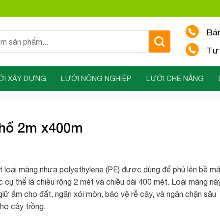
Bá
Tư 
ỚI XÂY DỰNG
LƯỚI NÔNG NGHIỆP
LƯỚI CHE NẮNG
khổ 2m x400m
 loại màng nhựa polyethylene (PE) được dùng để phủ lên bề mặ
c cụ thể là chiều rộng 2 mét và chiều dài 400 mét. Loại màng nà
giữ ẩm cho đất, ngăn xói mòn, bảo vệ rễ cây, và ngăn chặn sâu
cho cây trồng.