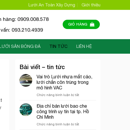
Lưới An Toàn Xây Dựng
Giới thiệu
n hàng: 0909.008.578
GIỎ HÀNG
vấn: 093.210.4939
LƯỚI SÂN BÓNG ĐÁ
TIN TỨC
LIÊN HỆ
Bài viết – tin tức
Vai trò Lưới nhựa mắt cáo,
lưới chắn côn trùng trong
mô hình VAC
ở
Chức năng bình luận bị tắt
Vai
t
trò
Địa chỉ bán lưới bao che
y
Lưới
công trình uy tín tại tp. Hồ
nhựa
Chí Minh
mắt
ở
Chức năng bình luận bị tắt
cáo,
Địa
lưới