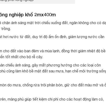
ông nghiệp khổ 2mx400m
 chặn ánh sáng mặt trời chiếu xuống đất, ngăn không cho cỏ dạ
 trồng.
t hơi nước từ đất, duy trì độ ẩm ổn định, giảm lượng nước cần
ấm cho đất vào ban đêm và mùa lạnh, đồng thời giảm nhiệt độ bề
iển tốt nhất cho bộ rễ cây.
hản chiếu ánh sáng, gây mất phương hướng cho các loại côn
g phủ cũng làm khô bề mặt đất sau mưa, hạn chế môi trường sốn
 mòn do mưa, chống rửa trôi phân bón, giữ cho đất màu mỡ và 
rên, màng phủ giúp tiết kiệm chi phí cho các hoạt động làm cỏ,