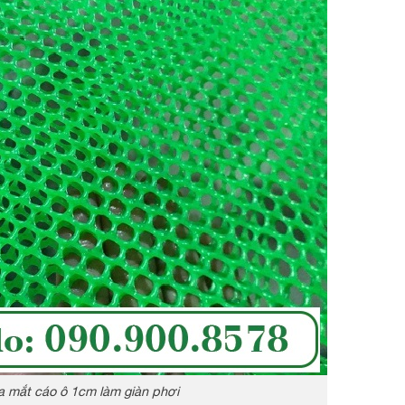
 mắt cáo ô 1cm làm giàn phơi