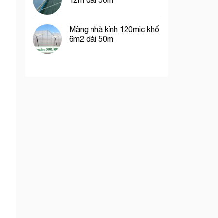
12m dài 50m
Màng nhà kính 120mic khổ
6m2 dài 50m