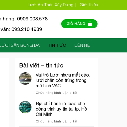
Lưới An Toàn Xây Dựng
Giới thiệu
n hàng: 0909.008.578
GIỎ HÀNG
vấn: 093.210.4939
LƯỚI SÂN BÓNG ĐÁ
TIN TỨC
LIÊN HỆ
Bài viết – tin tức
Vai trò Lưới nhựa mắt cáo,
lưới chắn côn trùng trong
mô hình VAC
ở
Chức năng bình luận bị tắt
Vai
trò
Địa chỉ bán lưới bao che
Lưới
công trình uy tín tại tp. Hồ
nhựa
Chí Minh
mắt
ở
Chức năng bình luận bị tắt
cáo,
Địa
lưới