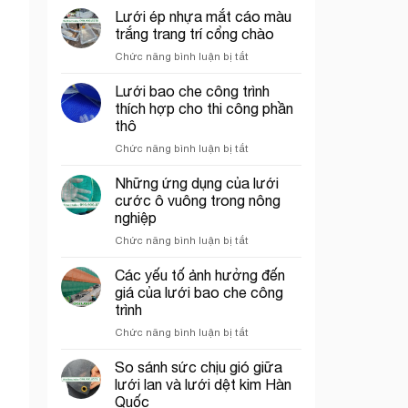
chỉ
chắn
Lưới ép nhựa mắt cáo màu
bán
côn
trắng trang trí cổng chào
lưới
trùng
ở
Chức năng bình luận bị tắt
bao
trong
Lưới
che
mô
ép
Lưới bao che công trình
công
hình
nhựa
trình
VAC
thích hợp cho thi công phần
mắt
uy
thô
cáo
tín
ở
Chức năng bình luận bị tắt
màu
tại
Lưới
trắng
tp.
bao
trang
Những ứng dụng của lưới
Hồ
che
trí
Chí
cước ô vuông trong nông
công
cổng
Minh
nghiệp
trình
chào
ở
Chức năng bình luận bị tắt
thích
Những
hợp
ứng
cho
Các yếu tố ảnh hưởng đến
dụng
thi
giá của lưới bao che công
của
công
trình
lưới
phần
ở
Chức năng bình luận bị tắt
cước
thô
Các
ô
yếu
vuông
So sánh sức chịu gió giữa
tố
trong
lưới lan và lưới dệt kim Hàn
ảnh
nông
Quốc