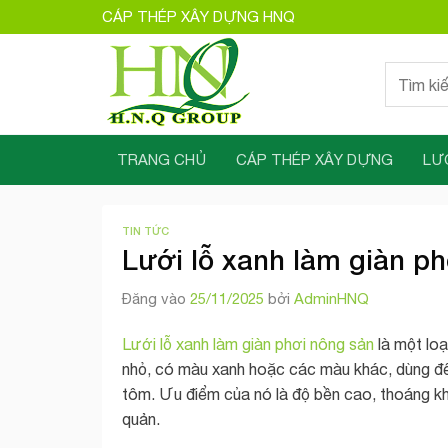
Bỏ
CÁP THÉP XÂY DỰNG HNQ
qua
nội
Tìm
dung
kiếm:
TRANG CHỦ
CÁP THÉP XÂY DỰNG
LƯ
TIN TỨC
Lưới lỗ xanh làm giàn p
Đăng vào
25/11/2025
bởi
AdminHNQ
Lưới lỗ xanh làm giàn phơi nông sản
là một loạ
nhỏ, có màu xanh hoặc các màu khác, dùng để 
tôm. Ưu điểm của nó là độ bền cao, thoáng kh
quản.