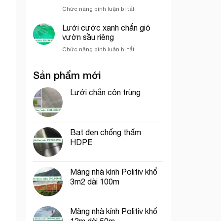
hưởng
nghiệp
ở
Chức năng bình luận bị tắt
đến
So
giá
sánh
của
Lưới cước xanh chắn gió
sức
lưới
vườn sầu riêng
chịu
bao
ở
Chức năng bình luận bị tắt
gió
che
Lưới
giữa
công
cước
lưới
trình
Sản phẩm mới
xanh
lan
chắn
và
gió
Lưới chắn côn trùng
lưới
vườn
dệt
sầu
kim
riêng
Hàn
Quốc
Bạt đen chống thấm
HDPE
Màng nhà kính Politiv khổ
3m2 dài 100m
Màng nhà kính Politiv khổ