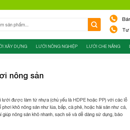
Bá
Tư 
ỚI XÂY DỰNG
LƯỚI NÔNG NGHIỆP
LƯỚI CHE NẮNG
hơi nông sản
i lưới được làm từ nhựa (chủ yếu là HDPE hoặc PP) với các lỗ
phơi khô nông sản như lúa, bắp, cà phê, hoặc hải sản như cá,
í giúp nông sản khô nhanh, sạch sẽ và dễ dàng sử dụng, bảo