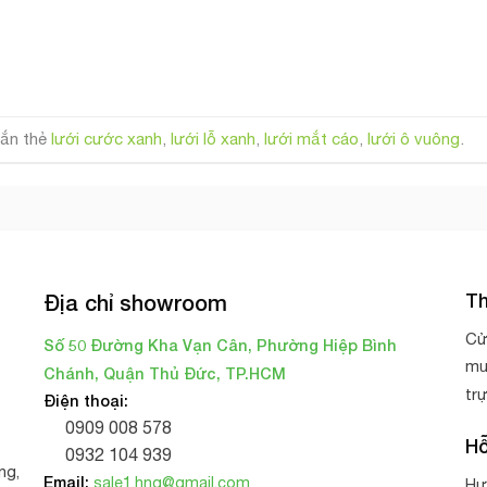
ắn thẻ
lưới cước xanh
,
lưới lỗ xanh
,
lưới mắt cáo
,
lưới ô vuông
.
Th
Địa chỉ showroom
Cử
Số 50 Đường Kha Vạn Cân, Phường Hiệp Bình
mu
Chánh, Quận Thủ Đức, TP.HCM
tr
Điện thoại:
0909 008 578
Hỗ
0932 104 939
ng,
Email:
sale1.hnq@gmail.com
Hư