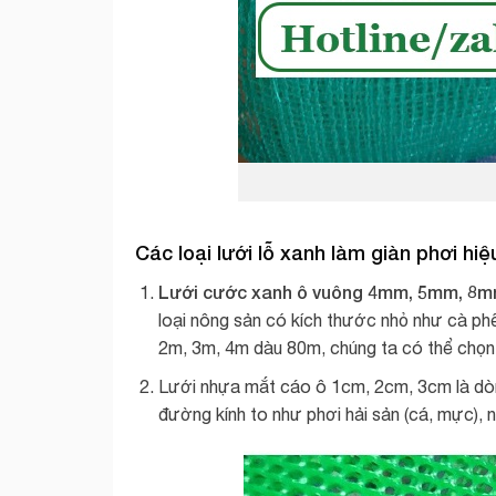
Các loại lưới lỗ xanh làm giàn phơi hi
Lưới cước xanh ô vuông 4mm, 5mm, 8
loại nông sản có kích thước nhỏ như cà ph
2m, 3m, 4m dàu 80m, chúng ta có thể chọn k
Lưới nhựa mắt cáo ô 1cm, 2cm, 3cm là dòn
đường kính to như phơi hải sản (cá, mực), nô