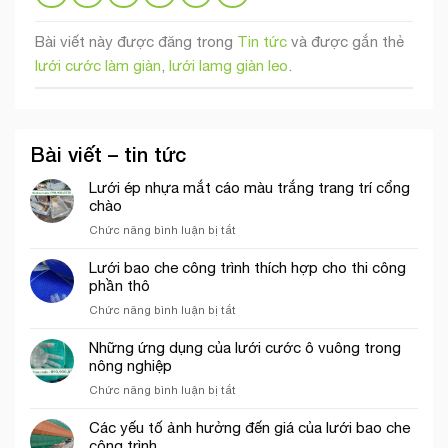
Bài viết này được đăng trong
Tin tức
và được gắn thẻ
lưới cước làm giàn
,
lưới lamg giàn leo
.
Bài viết – tin tức
Lưới ép nhựa mắt cáo màu trắng trang trí cổng
chào
ở
Chức năng bình luận bị tắt
Lưới
ép
Lưới bao che công trình thích hợp cho thi công
nhựa
phần thô
mắt
ở
Chức năng bình luận bị tắt
cáo
Lưới
màu
bao
Những ứng dụng của lưới cước ô vuông trong
trắng
che
nông nghiệp
trang
công
trí
ở
Chức năng bình luận bị tắt
trình
cổng
Những
thích
chào
ứng
Các yếu tố ảnh hưởng đến giá của lưới bao che
hợp
dụng
công trình
cho