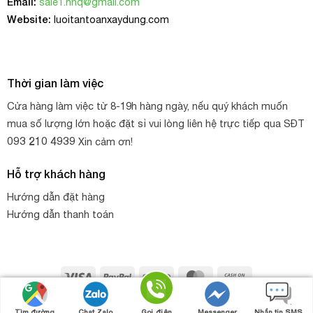
Email:
sale1.hnq@gmail.com
Website:
luoitantoanxaydung.com
Thời gian làm việc
Cửa hàng làm việc từ 8-19h hàng ngày, nếu quý khách muốn
mua số lượng lớn hoặc đặt sỉ vui lòng liên hệ trực tiếp qua SĐT
093 210 4939
Xin cảm ơn!
Hỗ trợ khách hàng
Hướng dẫn đặt hàng
Hướng dẫn thanh toán
Visa
PayPal
Stripe
MasterCard
Cash
On
Copyright 2026 ©
HNQ
. Thiết kế web bởi
HNQ - GROUP
Gọi điện
Nhắn tin
Chat zalo
Chat Facebook
Delivery
Tìm đường
Chat Zalo
Gọi điện
Messenger
Nhắn tin SMS