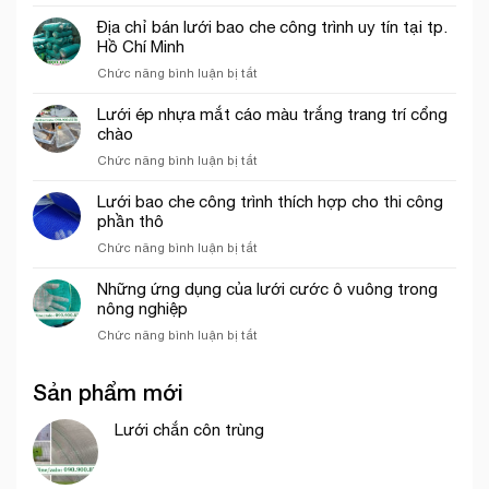
Vai
khổ
trò
Địa chỉ bán lưới bao che công trình uy tín tại tp.
3mx50m
Lưới
Hồ Chí Minh
màu
nhựa
xanh
ở
Chức năng bình luận bị tắt
mắt
ngọc
Địa
cáo,
chỉ
Lưới ép nhựa mắt cáo màu trắng trang trí cổng
lưới
bán
chào
chắn
lưới
côn
ở
Chức năng bình luận bị tắt
bao
trùng
Lưới
che
trong
ép
Lưới bao che công trình thích hợp cho thi công
công
mô
nhựa
phần thô
trình
hình
mắt
uy
VAC
ở
Chức năng bình luận bị tắt
cáo
tín
Lưới
màu
tại
bao
Những ứng dụng của lưới cước ô vuông trong
trắng
tp.
che
nông nghiệp
trang
Hồ
công
trí
Chí
ở
Chức năng bình luận bị tắt
trình
cổng
Minh
Những
thích
chào
ứng
hợp
Sản phẩm mới
dụng
cho
của
thi
lưới
Lưới chắn côn trùng
công
cước
phần
ô
thô
vuông