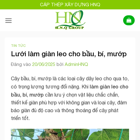
Bỏ
CÁP THÉP XÂY DỰNG HNQ
qua
nội
dung
TIN TỨC
Lưới làm giàn leo cho bầu, bí, mướp
Đăng vào
20/06/2025
bởi
AdminHNQ
Cây bầu, bí, mướp là các loại cây dây leo cho qua to,
làm giàn leo cho
có trọng lượng tương đối nặng. Khi
bầu, bí, mướp
cần lưu ý chọn vật liệu chắc chắn,
thiết kế giàn phù hợp với không gian và loại cây, đảm
bảo giàn đủ độ cao và thông thoáng để cây phát
triển tốt.