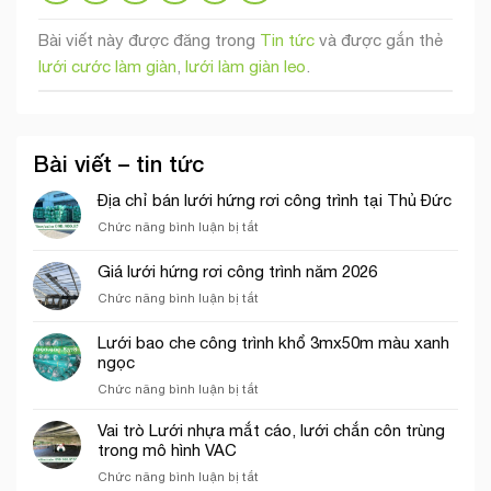
Bài viết này được đăng trong
Tin tức
và được gắn thẻ
lưới cước làm giàn
,
lưới làm giàn leo
.
Bài viết – tin tức
Địa chỉ bán lưới hứng rơi công trình tại Thủ Đức
ở
Chức năng bình luận bị tắt
Địa
chỉ
Giá lưới hứng rơi công trình năm 2026
bán
ở
Chức năng bình luận bị tắt
lưới
Giá
hứng
lưới
rơi
Lưới bao che công trình khổ 3mx50m màu xanh
hứng
công
ngọc
rơi
trình
ở
Chức năng bình luận bị tắt
công
tại
Lưới
trình
Thủ
bao
năm
Vai trò Lưới nhựa mắt cáo, lưới chắn côn trùng
Đức
che
2026
trong mô hình VAC
công
ở
Chức năng bình luận bị tắt
trình