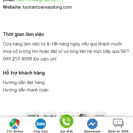
Website:
luoitantoanxaydung.com
Thời gian làm việc
Cửa hàng làm việc từ 8-19h hàng ngày, nếu quý khách muốn
mua số lượng lớn hoặc đặt sỉ vui lòng liên hệ trực tiếp qua SĐT
093 210 4939
Xin cảm ơn!
Hỗ trợ khách hàng
Hướng dẫn đặt hàng
Hướng dẫn thanh toán
Visa
PayPal
Stripe
MasterCard
Cash
On
Copyright 2026 ©
HNQ
. Thiết kế web bởi
HNQ - GROUP
Gọi điện
Nhắn tin
Chat zalo
Chat Facebook
Delivery
Tìm đường
Chat Zalo
Gọi điện
Messenger
Nhắn tin SMS