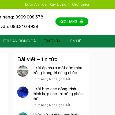
Lưới An Toàn Xây Dựng
Giới thiệu
n hàng: 0909.008.578
GIỎ HÀNG
vấn: 093.210.4939
LƯỚI SÂN BÓNG ĐÁ
TIN TỨC
LIÊN HỆ
Bài viết – tin tức
Lưới ép nhựa mắt cáo màu
trắng trang trí cổng chào
ở
Chức năng bình luận bị tắt
Lưới
ép
Lưới bao che công trình
nhựa
thích hợp cho thi công phần
mắt
thô
cáo
ở
Chức năng bình luận bị tắt
màu
Lưới
trắng
bao
trang
Những ứng dụng của lưới