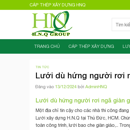
Bỏ
CÁP THÉP XÂY DỰNG HNQ
qua
nội
Tìm
dung
kiếm:
TRANG CHỦ
CÁP THÉP XÂY DỰNG
LƯ
TIN TỨC
Lưới dù hứng người rơi 
Đăng vào
13/12/2024
bởi
AdminHNQ
Lưới dù hứng người rơi ngã giàn g
Một địa chỉ tin cậy cho các nhà thi công đang
Lưới xây dựng H.N.Q tại Thủ Đức, HCM. Chún
toàn công trình, lưới bao che giàn giáo,.. Tr