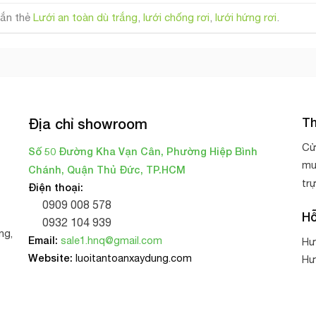
ắn thẻ
Lưới an toàn dù trắng
,
lưới chống rơi
,
lưới hứng rơi
.
Th
Địa chỉ showroom
Cử
Số 50 Đường Kha Vạn Cân, Phường Hiệp Bình
mu
Chánh, Quận Thủ Đức, TP.HCM
tr
Điện thoại:
0909 008 578
Hỗ
0932 104 939
ng,
Email:
sale1.hnq@gmail.com
Hư
Website:
luoitantoanxaydung.com
Hư