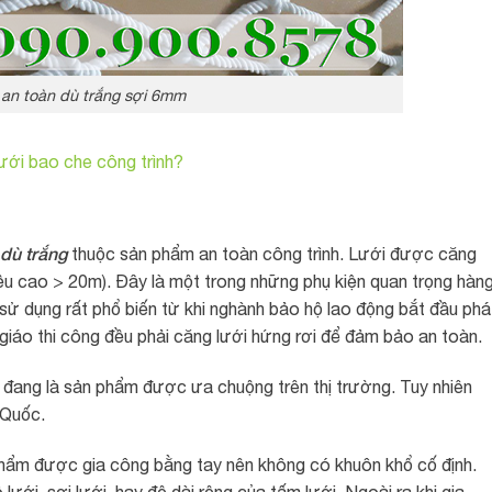
 an toàn dù trắng sợi 6mm
lưới bao che công trình?
dù trắng
thuộc sản phẩm an toàn công trình. Lưới được căng
hiều cao > 20m). Đây là một trong những phụ kiện quan trọng hàn
dụng rất phổ biến từ khi nghành bảo hộ lao động bắt đầu phá
 giáo thi công đều phải căng lưới hứng rơi để đảm bảo an toàn.
 đang là sản phẩm được ưa chuộng trên thị trường. Tuy nhiên
 Quốc.
phẩm được gia công bằng tay nên không có khuôn khổ cố định.
ưới, sợi lưới, hay độ dài rộng của tấm lưới. Ngoài ra khi gia