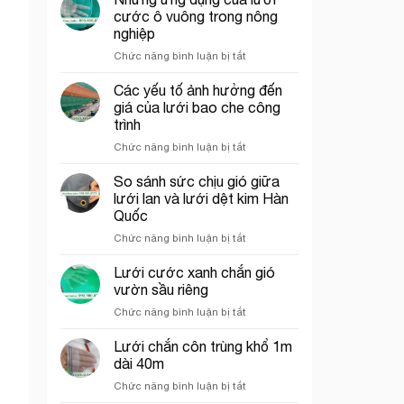
che
trí
cước ô vuông trong nông
công
cổng
nghiệp
trình
chào
ở
Chức năng bình luận bị tắt
thích
Những
hợp
ứng
cho
Các yếu tố ảnh hưởng đến
dụng
thi
giá của lưới bao che công
của
công
trình
lưới
phần
ở
Chức năng bình luận bị tắt
cước
thô
Các
ô
yếu
vuông
So sánh sức chịu gió giữa
tố
trong
lưới lan và lưới dệt kim Hàn
ảnh
nông
Quốc
hưởng
nghiệp
ở
Chức năng bình luận bị tắt
đến
So
giá
sánh
của
Lưới cước xanh chắn gió
sức
lưới
vườn sầu riêng
chịu
bao
ở
Chức năng bình luận bị tắt
gió
che
Lưới
giữa
công
cước
Lưới chắn côn trùng khổ 1m
lưới
trình
xanh
lan
dài 40m
chắn
và
ở
Chức năng bình luận bị tắt
gió
lưới
Lưới
vườn