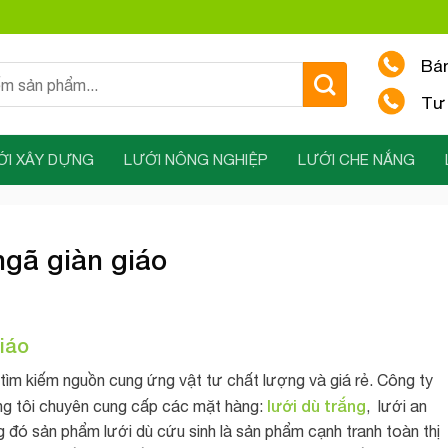
Bá
Tư 
ỚI XÂY DỰNG
LƯỚI NÔNG NGHIỆP
LƯỚI CHE NẮNG
ngã giàn giáo
iáo
 tìm kiếm nguồn cung ứng vật tư chất lượng và giá rẻ. Công ty
lưới dù trắng
g tôi chuyên cung cấp các mặt hàng:
, lưới an
ong đó sản phẩm lưới dù cứu sinh là sản phẩm cạnh tranh toàn thị