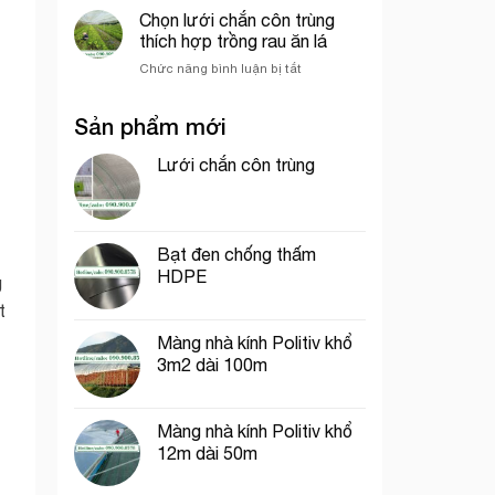
dệt
chắn
Chọn lưới chắn côn trùng
sầu
kim
côn
riêng
thích hợp trồng rau ăn lá
Hàn
trùng
Quốc
ở
Chức năng bình luận bị tắt
khổ
Chọn
1m
lưới
dài
Sản phẩm mới
chắn
40m
côn
trùng
Lưới chắn côn trùng
thích
hợp
trồng
rau
Bạt đen chống thấm
ăn
HDPE
lá
g
t
Màng nhà kính Politiv khổ
3m2 dài 100m
Màng nhà kính Politiv khổ
12m dài 50m