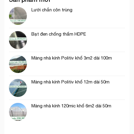
công
chắn
lan
trình
gió
Lưới chắn côn trùng
và
vườn
lưới
sầu
dệt
riêng
kim
Hàn
Bạt đen chống thấm HDPE
Quốc
Màng nhà kính Politiv khổ 3m2 dài 100m
Màng nhà kính Politiv khổ 12m dài 50m
Màng nhà kính 120mic khổ 6m2 dài 50m