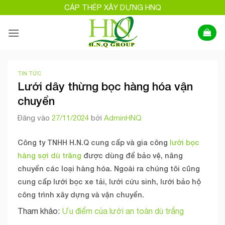
Bỏ
CÁP THÉP XÂY DỰNG HNQ
qua
nội
dung
TIN TỨC
Lưới dây thừng bọc hàng hóa vận
chuyển
Đăng vào
27/11/2024
bởi
AdminHNQ
Công ty TNHH H.N.Q cung cấp và gia công
lưới bọc
hàng sợi dù trăng
được dùng để bảo vệ, nâng
chuyển các loại hàng hóa. Ngoài ra chúng tôi cũng
cung cấp l
ưới bọc xe tải, lưới cứu sinh, lưới bảo hộ
công trình
xây dựng và vận chuyển.
Tham khảo:
Ưu điểm của lưới an toàn dù trắng