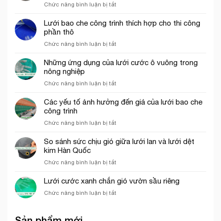
côn
ở
Chức năng bình luận bị tắt
bao
trùng
Lưới
che
trong
ép
Lưới bao che công trình thích hợp cho thi công
công
mô
nhựa
phần thô
trình
hình
mắt
uy
VAC
ở
Chức năng bình luận bị tắt
cáo
tín
Lưới
màu
tại
bao
Những ứng dụng của lưới cước ô vuông trong
trắng
tp.
che
nông nghiệp
trang
Hồ
công
trí
Chí
ở
Chức năng bình luận bị tắt
trình
cổng
Minh
Những
thích
chào
ứng
Các yếu tố ảnh hưởng đến giá của lưới bao che
hợp
dụng
công trình
cho
của
thi
ở
Chức năng bình luận bị tắt
lưới
công
Các
cước
phần
yếu
So sánh sức chịu gió giữa lưới lan và lưới dệt
ô
thô
tố
kim Hàn Quốc
vuông
ảnh
trong
ở
Chức năng bình luận bị tắt
hưởng
nông
So
đến
nghiệp
sánh
Lưới cước xanh chắn gió vườn sầu riêng
giá
sức
của
ở
Chức năng bình luận bị tắt
chịu
lưới
Lưới
gió
bao
cước
giữa
che
Sản phẩm mới
xanh
lưới