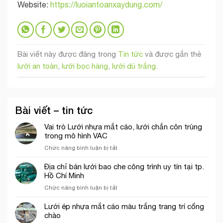
Website:
https://luoiantoanxaydung.com/
Bài viết này được đăng trong
Tin tức
và được gắn thẻ
lưới an toàn
,
lưới bọc hàng
,
lưới dù trắng
.
Bài viết – tin tức
Vai trò Lưới nhựa mắt cáo, lưới chắn côn trùng
trong mô hình VAC
ở
Chức năng bình luận bị tắt
Vai
trò
Địa chỉ bán lưới bao che công trình uy tín tại tp.
Lưới
Hồ Chí Minh
nhựa
ở
Chức năng bình luận bị tắt
mắt
Địa
cáo,
chỉ
Lưới ép nhựa mắt cáo màu trắng trang trí cổng
lưới
bán
chào
chắn
lưới