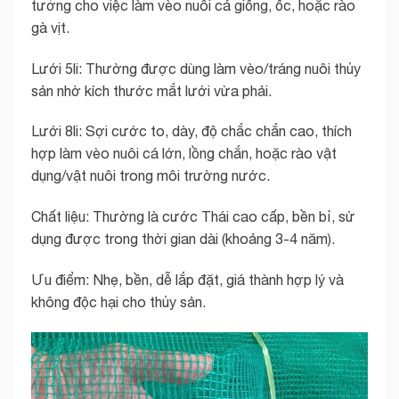
tưởng cho việc làm vèo nuôi cá giống, ốc, hoặc rào
gà vịt.
Lưới 5li: Thường được dùng làm vèo/tráng nuôi thủy
sản nhờ kích thước mắt lưới vừa phải.
Lưới 8li: Sợi cước to, dày, độ chắc chắn cao, thích
hợp làm vèo nuôi cá lớn, lồng chắn, hoặc rào vật
dụng/vật nuôi trong môi trường nước.
Chất liệu: Thường là cước Thái cao cấp, bền bỉ, sử
dụng được trong thời gian dài (khoảng 3-4 năm).
Ưu điểm: Nhẹ, bền, dễ lắp đặt, giá thành hợp lý và
không độc hại cho thủy sản.