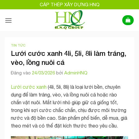
Bỏ
CÁP THÉP XÂY DỰNG HNQ
qua
nội
dung
TIN TỨC
Lưới cước xanh 4li, 5li, 8li làm tráng,
vèo, lồng nuôi cá
Đăng vào
24/03/2026
bởi
AdminHNQ
Lưới cước xanh
(4li, 5li, 8li) là loại lưới bền, chuyên
dụng để làm tráng, vèo, và lồng nuôi cá hoặc rào
chắn vật nuôi. Mắt lưới nhỏ giúp giữ cá giống tốt,
trong khi sợi cước chắc chắn, chịu được môi trường
nước và độ bền cao. Sản phẩm phổ biến, dễ mua, giá
theo mét và có thể đặt kích thước theo yêu cầu.