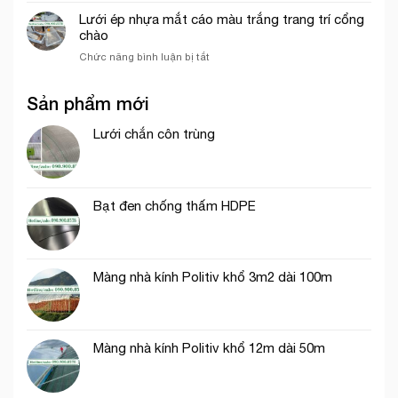
cáo,
chỉ
Lưới ép nhựa mắt cáo màu trắng trang trí cổng
lưới
bán
chào
chắn
lưới
côn
ở
Chức năng bình luận bị tắt
bao
trùng
Lưới
che
trong
ép
công
mô
Sản phẩm mới
nhựa
trình
hình
mắt
uy
VAC
cáo
Lưới chắn côn trùng
tín
màu
tại
trắng
tp.
trang
Hồ
trí
Chí
Bạt đen chống thấm HDPE
cổng
Minh
chào
Màng nhà kính Politiv khổ 3m2 dài 100m
Màng nhà kính Politiv khổ 12m dài 50m