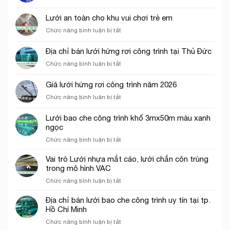
Báo
giá
Lưới an toàn cho khu vui chơi trẻ em
lưới
ở
Chức năng bình luận bị tắt
bao
Lưới
che
an
công
Địa chỉ bán lưới hứng rơi công trình tại Thủ Đức
toàn
trình
ở
Chức năng bình luận bị tắt
cho
năm
Địa
khu
2026
chỉ
vui
Giá lưới hứng rơi công trình năm 2026
bán
chơi
ở
Chức năng bình luận bị tắt
lưới
trẻ
Giá
hứng
em
lưới
rơi
Lưới bao che công trình khổ 3mx50m màu xanh
hứng
công
ngọc
rơi
trình
ở
Chức năng bình luận bị tắt
công
tại
Lưới
trình
Thủ
bao
năm
Vai trò Lưới nhựa mắt cáo, lưới chắn côn trùng
Đức
che
2026
trong mô hình VAC
công
ở
Chức năng bình luận bị tắt
trình
Vai
khổ
trò
Địa chỉ bán lưới bao che công trình uy tín tại tp.
3mx50m
Lưới
Hồ Chí Minh
màu
nhựa
xanh
ở
Chức năng bình luận bị tắt
mắt
ngọc
Địa