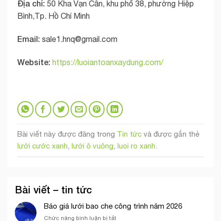
Địa chỉ:
50 Kha Vạn Cân, khu phố 38, phường Hiệp
Bình,Tp. Hồ Chí Minh
Email:
sale1.hnq@gmail.com
Website:
https://luoiantoanxaydung.com/
Bài viết này được đăng trong
Tin tức
và được gắn thẻ
lưới cước xanh
,
lưới ô vuông
,
luoi ro xanh
.
Bài viết – tin tức
Báo giá lưới bao che công trình năm 2026
ở
Chức năng bình luận bị tắt