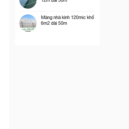
12m dài 50m
Màng nhà kính 120mic khổ
6m2 dài 50m