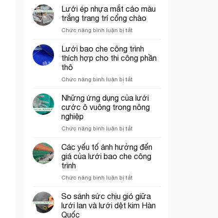
chỉ
chắn
Lưới ép nhựa mắt cáo màu
bán
côn
trắng trang trí cổng chào
lưới
trùng
ở
Chức năng bình luận bị tắt
bao
trong
Lưới
che
mô
ép
Lưới bao che công trình
công
hình
nhựa
trình
VAC
thích hợp cho thi công phần
mắt
uy
thô
cáo
tín
ở
Chức năng bình luận bị tắt
màu
tại
Lưới
trắng
tp.
bao
trang
Những ứng dụng của lưới
Hồ
che
trí
Chí
cước ô vuông trong nông
công
cổng
Minh
nghiệp
trình
chào
ở
Chức năng bình luận bị tắt
thích
Những
hợp
ứng
cho
Các yếu tố ảnh hưởng đến
dụng
thi
giá của lưới bao che công
của
công
trình
lưới
phần
ở
Chức năng bình luận bị tắt
cước
thô
Các
ô
yếu
vuông
So sánh sức chịu gió giữa
tố
trong
lưới lan và lưới dệt kim Hàn
ảnh
nông
Quốc