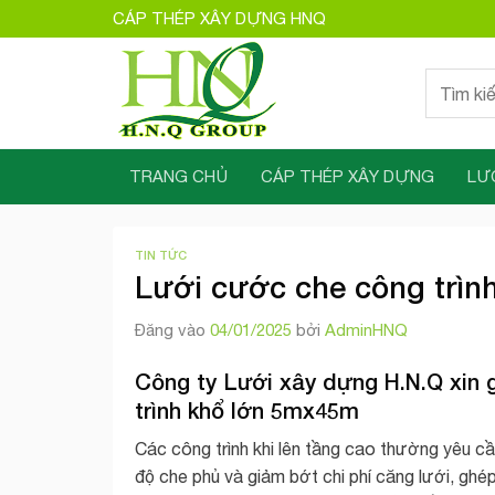
Bỏ
CÁP THÉP XÂY DỰNG HNQ
qua
nội
Tìm
dung
kiếm:
TRANG CHỦ
CÁP THÉP XÂY DỰNG
LƯ
TIN TỨC
Lưới cước che công trìn
Đăng vào
04/01/2025
bởi
AdminHNQ
Công ty Lưới xây dựng H.N.Q xin 
trình khổ lớn 5mx45m
Các công trình khi lên tầng cao thường yêu c
độ che phủ và giảm bớt chi phí căng lưới, ghép