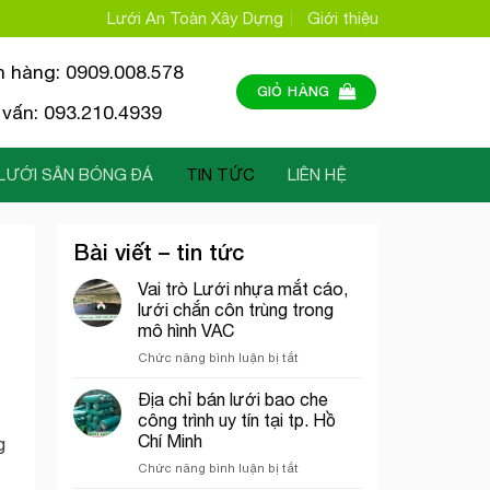
Lưới An Toàn Xây Dựng
Giới thiệu
n hàng: 0909.008.578
GIỎ HÀNG
vấn: 093.210.4939
LƯỚI SÂN BÓNG ĐÁ
TIN TỨC
LIÊN HỆ
Bài viết – tin tức
Vai trò Lưới nhựa mắt cáo,
lưới chắn côn trùng trong
mô hình VAC
ở
Chức năng bình luận bị tắt
Vai
trò
Địa chỉ bán lưới bao che
Lưới
công trình uy tín tại tp. Hồ
nhựa
Chí Minh
g
mắt
ở
Chức năng bình luận bị tắt
cáo,
Địa
lưới