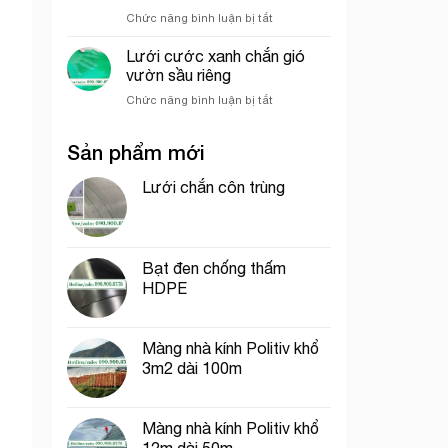
hưởng
nghiệp
ở
Chức năng bình luận bị tắt
đến
So
giá
sánh
của
Lưới cước xanh chắn gió
sức
lưới
vườn sầu riêng
chịu
bao
ở
Chức năng bình luận bị tắt
gió
che
Lưới
giữa
công
cước
lưới
trình
Sản phẩm mới
xanh
lan
chắn
và
gió
Lưới chắn côn trùng
lưới
vườn
dệt
sầu
kim
riêng
Hàn
Quốc
Bạt đen chống thấm
HDPE
Màng nhà kính Politiv khổ
3m2 dài 100m
Màng nhà kính Politiv khổ