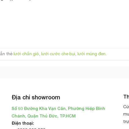
ắn thẻ
lưới chắn gió
,
lưới cước che bụi
,
lưới mùng đen
.
Th
Địa chỉ showroom
Cử
Số 50 Đường Kha Vạn Cân, Phường Hiệp Bình
mu
Chánh, Quận Thủ Đức, TP.HCM
tr
Điện thoại: