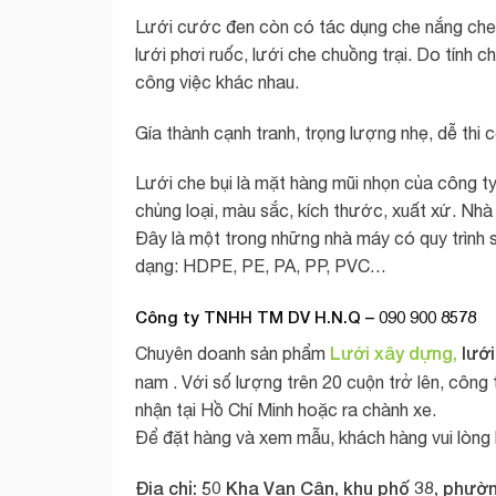
Lưới cước đen còn có tác dụng che nắng che s
lưới phơi ruốc, lưới che chuồng trại. Do tính c
công việc khác nhau.
Gía thành cạnh tranh, trọng lượng nhẹ, dễ thi 
Lưới che bụi là mặt hàng mũi nhọn của công ty
chủng loại, màu sắc, kích thước, xuất xứ. Nhà
Đây là một trong những nhà máy có quy trình sả
dạng: HDPE, PE, PA, PP, PVC…
Công ty TNHH TM DV H.N.Q – 090 900 8578
Lưới xây dựng,
lưới
Chuyên doanh sản phẩm
nam
. Với số lượng trên 20 cuộn trở lên, công
nhận tại Hồ Chí Minh hoặc ra chành xe.
Để đặt hàng và xem mẫu, khách hàng vui lòng l
Địa chỉ: 50 Kha Vạn Cân, khu phố 38, phườ