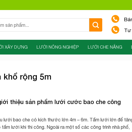
Bá
Tư 
ỚI XÂY DỰNG
LƯỚI NÔNG NGHIỆP
LƯỚI CHE NẮNG
h khổ rộng 5m
giới thiệu sản phẩm lưới cước bao che công
ầu lưới bao che có kích thước lớn 4m – 6m. Tấm lưới lớn để tăn
 tấm lưới khi thi công. Ngoài ra một số các công trình nhà phố,