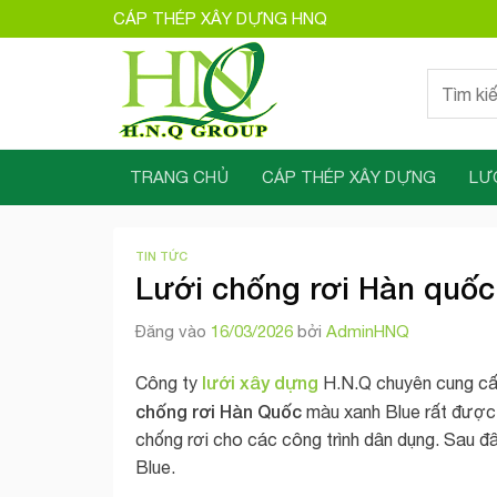
Bỏ
CÁP THÉP XÂY DỰNG HNQ
qua
nội
Tìm
dung
kiếm:
TRANG CHỦ
CÁP THÉP XÂY DỰNG
LƯ
TIN TỨC
Lưới chống rơi Hàn quố
Đăng vào
16/03/2026
bởi
AdminHNQ
lưới xây dựng
Công ty
H.N.Q chuyên cung cấp 
chống rơi Hàn Quốc
màu xanh Blue rất được
chống rơi cho các công trình dân dụng. Sau đâ
Blue.