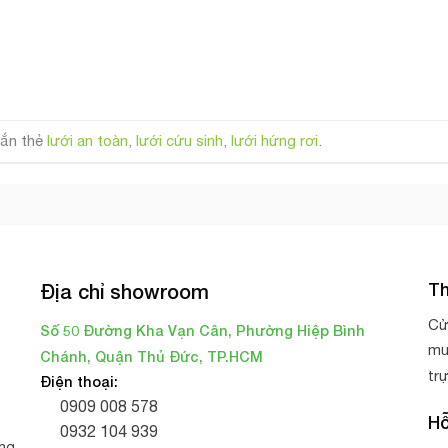
ắn thẻ
lưới an toàn
,
lưới cứu sinh
,
lưới hứng rơi
.
Th
Địa chỉ showroom
Cử
Số 50 Đường Kha Vạn Cân, Phường Hiệp Bình
mu
Chánh, Quận Thủ Đức, TP.HCM
tr
Điện thoại:
0909 008 578
Hỗ
0932 104 939
ng,