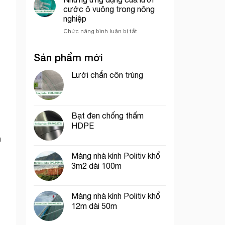
che
trí
Chí
cước ô vuông trong nông
công
cổng
Minh
nghiệp
trình
chào
ở
Chức năng bình luận bị tắt
thích
Những
hợp
ứng
cho
Sản phẩm mới
dụng
thi
của
công
lưới
Lưới chắn côn trùng
phần
cước
thô
ô
vuông
trong
Bạt đen chống thấm
nông
HDPE
nghiệp
n
Màng nhà kính Politiv khổ
3m2 dài 100m
Màng nhà kính Politiv khổ
12m dài 50m