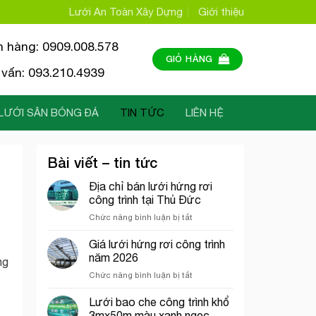
Lưới An Toàn Xây Dựng
Giới thiệu
n hàng: 0909.008.578
GIỎ HÀNG
vấn: 093.210.4939
LƯỚI SÂN BÓNG ĐÁ
TIN TỨC
LIÊN HỆ
Bài viết – tin tức
Địa chỉ bán lưới hứng rơi
công trình tại Thủ Đức
ở
Chức năng bình luận bị tắt
Địa
chỉ
Giá lưới hứng rơi công trình
bán
năm 2026
ng
lưới
ở
Chức năng bình luận bị tắt
hứng
Giá
rơi
lưới
Lưới bao che công trình khổ
công
hứng
trình
3mx50m màu xanh ngọc