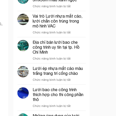
rơi
tại
ở
Chức năng bình luận bị tắt
công
Thủ
Lưới
trình
Đức
bao
Vai trò Lưới nhựa mắt cáo,
năm
che
2026
lưới chắn côn trùng trong
c,
công
mô hình VAC
trình
ở
Chức năng bình luận bị tắt
khổ
Vai
3mx50m
trò
màu
Địa chỉ bán lưới bao che
Lưới
xanh
công trình uy tín tại tp. Hồ
nhựa
ngọc
Chí Minh
mắt
ở
Chức năng bình luận bị tắt
cáo,
Địa
lưới
chỉ
chắn
Lưới ép nhựa mắt cáo màu
bán
côn
trắng trang trí cổng chào
lưới
trùng
ở
Chức năng bình luận bị tắt
bao
trong
Lưới
che
mô
ép
Lưới bao che công trình
công
hình
nhựa
trình
VAC
thích hợp cho thi công phần
mắt
uy
thô
cáo
tín
ở
Chức năng bình luận bị tắt
màu
tại
Lưới
trắng
tp.
bao
trang
Những ứng dụng của lưới
Hồ