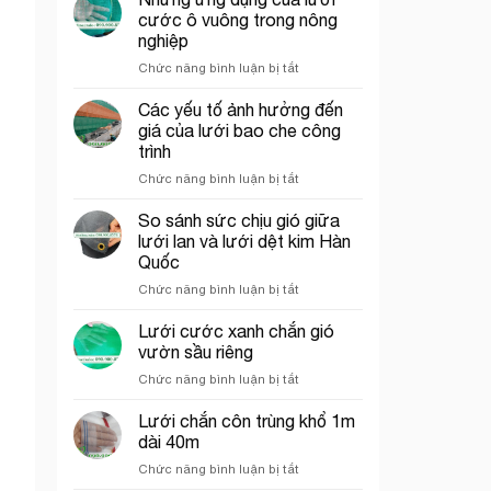
che
trí
cước ô vuông trong nông
công
cổng
nghiệp
trình
chào
ở
Chức năng bình luận bị tắt
thích
Những
hợp
ứng
cho
Các yếu tố ảnh hưởng đến
dụng
thi
giá của lưới bao che công
của
công
trình
lưới
phần
ở
Chức năng bình luận bị tắt
cước
thô
Các
ô
yếu
vuông
So sánh sức chịu gió giữa
tố
trong
lưới lan và lưới dệt kim Hàn
ảnh
nông
Quốc
hưởng
nghiệp
ở
Chức năng bình luận bị tắt
đến
So
giá
sánh
của
Lưới cước xanh chắn gió
sức
lưới
vườn sầu riêng
chịu
bao
ở
Chức năng bình luận bị tắt
gió
che
Lưới
giữa
công
cước
Lưới chắn côn trùng khổ 1m
lưới
trình
xanh
lan
dài 40m
chắn
và
ở
Chức năng bình luận bị tắt
gió
lưới
Lưới
vườn