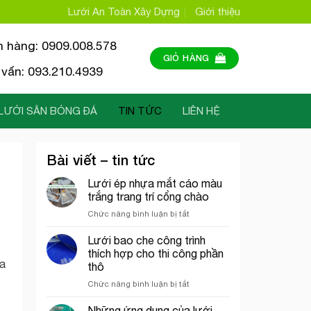
Lưới An Toàn Xây Dựng
Giới thiệu
n hàng: 0909.008.578
GIỎ HÀNG
vấn: 093.210.4939
LƯỚI SÂN BÓNG ĐÁ
TIN TỨC
LIÊN HỆ
Bài viết – tin tức
Lưới ép nhựa mắt cáo màu
trắng trang trí cổng chào
ở
Chức năng bình luận bị tắt
Lưới
ép
Lưới bao che công trình
nhựa
thích hợp cho thi công phần
mắt
ừa
thô
cáo
ở
Chức năng bình luận bị tắt
màu
Lưới
trắng
bao
trang
Những ứng dụng của lưới