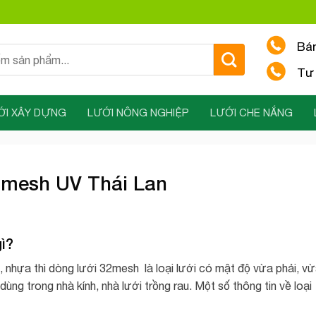
Bá
Tư 
ỚI XÂY DỰNG
LƯỚI NÔNG NGHIỆP
LƯỚI CHE NẮNG
 mesh UV Thái Lan
ì?
 nhựa thì dòng lưới 32mesh là loại lưới có mật độ vừa phải, v
ng trong nhà kính, nhà lưới trồng rau. Một số thông tin về loại