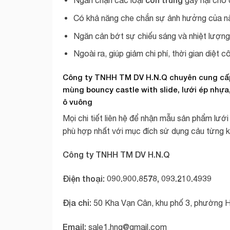
Ngăn chặn các loại
gây hại cho 
Có khả năng che chắn sự ảnh hưởng của nắn
Ngăn cản bớt sự chiếu sáng và nhiệt lượng
Ngoài ra, giúp giảm chi phí, thời gian diệt 
Công ty TNHH TM DV H.N.Q chuyên cung cấp
mùng
bouncy castle with slide
,
lưới ép nhựa
ô vuông
Mọi chi tiết liên hệ để nhận mẫu sản phẩm lưới
phù hợp nhất với mục đích sử dụng cảu từng 
Công ty TNHH TM DV H.N.Q
Điện thoại: 090.900.8578, 093.210.4939
Địa chỉ:
50 Kha Vạn Cân, khu phố 3, phường H
Email:
sale1.hnq@gmail.com