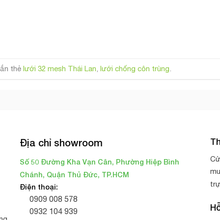
ắn thẻ
lưới 32 mesh Thái Lan
,
lưới chống côn trùng
.
Th
Địa chỉ showroom
Cử
Số 50 Đường Kha Vạn Cân, Phường Hiệp Bình
mu
Chánh, Quận Thủ Đức, TP.HCM
tr
Điện thoại:
0909 008 578
Hỗ
0932 104 939
ng,