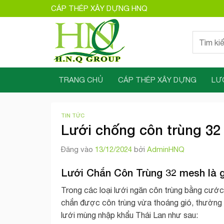
Bỏ
CÁP THÉP XÂY DỰNG HNQ
qua
nội
Tìm
dung
kiếm:
TRANG CHỦ
CÁP THÉP XÂY DỰNG
LƯ
TIN TỨC
Lưới chống côn trùng 32
Đăng vào
13/12/2024
bởi
AdminHNQ
Lưới Chắn Côn Trùng 32 mesh
là g
Trong các loại lưới ngăn côn trùng bằng cước,
chắn được côn trùng vừa thoáng gió, thường dù
lưới mùng nhập khẩu Thái Lan như sau: