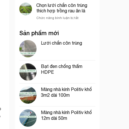
dệt
chắn
Chọn lưới chắn côn trùng
sầu
kim
côn
riêng
thích hợp trồng rau ăn lá
Hàn
trùng
Quốc
ở
Chức năng bình luận bị tắt
khổ
Chọn
1m
lưới
dài
Sản phẩm mới
chắn
40m
côn
trùng
Lưới chắn côn trùng
thích
hợp
trồng
rau
Bạt đen chống thấm
ăn
HDPE
lá
Màng nhà kính Politiv khổ
3m2 dài 100m
o
Màng nhà kính Politiv khổ
o
12m dài 50m