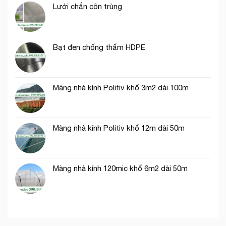
lưới
Lưới chắn côn trùng
công
cước
phần
ô
thô
vuông
trong
Bạt đen chống thấm HDPE
nông
nghiệp
Màng nhà kính Politiv khổ 3m2 dài 100m
Màng nhà kính Politiv khổ 12m dài 50m
Màng nhà kính 120mic khổ 6m2 dài 50m