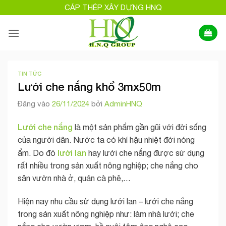
Bỏ
CÁP THÉP XÂY DỰNG HNQ
qua
nội
dung
TIN TỨC
Lưới che nắng khổ 3mx50m
Đăng vào
26/11/2024
bởi
AdminHNQ
Lưới che nắng
là một sản phẩm gần gũi với đời sống
của người dân. Nước ta có khí hậu nhiệt đới nóng
lưới lan
ẩm. Do đó
hay lưới che nắng được sử dụng
rất nhiều trong sản xuất nông nghiệp; che nắng cho
sân vườn nhà ở, quán cà phê,…
Hiện nay nhu cầu sử dụng lưới lan – lưới che nắng
trong sản xuất nông nghiệp như: làm nhà lưới; che