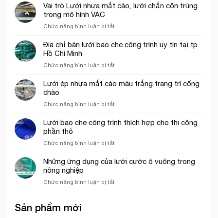
bao
năm
Vai trò Lưới nhựa mắt cáo, lưới chắn côn trùng
Đức
che
2026
trong mô hình VAC
công
ở
Chức năng bình luận bị tắt
trình
Vai
khổ
trò
Địa chỉ bán lưới bao che công trình uy tín tại tp.
3mx50m
Lưới
Hồ Chí Minh
màu
nhựa
xanh
ở
Chức năng bình luận bị tắt
mắt
ngọc
Địa
cáo,
chỉ
Lưới ép nhựa mắt cáo màu trắng trang trí cổng
lưới
bán
chào
chắn
lưới
côn
ở
Chức năng bình luận bị tắt
bao
trùng
Lưới
che
trong
ép
Lưới bao che công trình thích hợp cho thi công
công
mô
nhựa
phần thô
trình
hình
mắt
uy
VAC
ở
Chức năng bình luận bị tắt
cáo
tín
Lưới
màu
tại
bao
Những ứng dụng của lưới cước ô vuông trong
trắng
tp.
che
nông nghiệp
trang
Hồ
công
trí
Chí
ở
Chức năng bình luận bị tắt
trình
cổng
Minh
Những
thích
chào
ứng
hợp
Sản phẩm mới
dụng
cho
của
thi