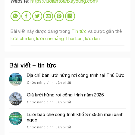
Website:
https://luoiantoanxaydung.com/
Bài viết này được đăng trong
Tin tức
và được gắn thẻ
lưới che lan
,
lưới che nắng Thái Lan
,
lưới lan
.
Bài viết – tin tức
Địa chỉ bán lưới hứng rơi công trình tại Thủ Đức
ở
Chức năng bình luận bị tắt
Địa
chỉ
Giá lưới hứng rơi công trình năm 2026
bán
ở
Chức năng bình luận bị tắt
lưới
Giá
hứng
lưới
rơi
Lưới bao che công trình khổ 3mx50m màu xanh
hứng
công
ngọc
rơi
trình
ở
Chức năng bình luận bị tắt
công
tại
Lưới
trình
Thủ