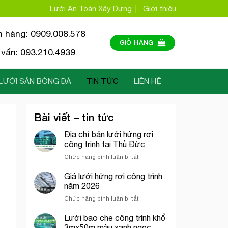
Lưới An Toàn Xây Dựng
Giới thiệu
n hàng: 0909.008.578
GIỎ HÀNG
vấn: 093.210.4939
LƯỚI SÂN BÓNG ĐÁ
TIN TỨC
LIÊN HỆ
Bài viết – tin tức
Địa chỉ bán lưới hứng rơi
công trình tại Thủ Đức
ở
Chức năng bình luận bị tắt
Địa
chỉ
Giá lưới hứng rơi công trình
bán
năm 2026
lưới
ở
Chức năng bình luận bị tắt
hứng
Giá
rơi
lưới
Lưới bao che công trình khổ
công
hứng
trình
3mx50m màu xanh ngọc