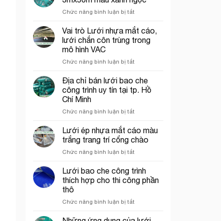
rơi
tại
ở
Chức năng bình luận bị tắt
công
Thủ
Lưới
trình
Đức
bao
Vai trò Lưới nhựa mắt cáo,
năm
che
2026
lưới chắn côn trùng trong
công
mô hình VAC
trình
ở
Chức năng bình luận bị tắt
khổ
Vai
3mx50m
trò
màu
Địa chỉ bán lưới bao che
Lưới
xanh
công trình uy tín tại tp. Hồ
nhựa
ngọc
Chí Minh
mắt
ở
Chức năng bình luận bị tắt
cáo,
Địa
lưới
chỉ
chắn
Lưới ép nhựa mắt cáo màu
bán
côn
trắng trang trí cổng chào
lưới
trùng
ở
Chức năng bình luận bị tắt
bao
trong
Lưới
che
mô
ép
Lưới bao che công trình
công
hình
nhựa
trình
VAC
thích hợp cho thi công phần
mắt
uy
thô
cáo
tín
ở
Chức năng bình luận bị tắt
màu
tại
Lưới
trắng
tp.
bao
trang
Những ứng dụng của lưới
Hồ