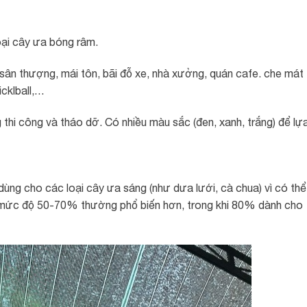
ại cây ưa bóng râm.
ân thượng, mái tôn, bãi đỗ xe, nhà xưởng, quán cafe. che mát
icklball,…
thi công và tháo dỡ. Có nhiều màu sắc (đen, xanh, trắng) để lự
ùng cho các loại cây ưa sáng (như dưa lưới, cà chua) vì có thể
, mức độ 50-70% thường phổ biến hơn, trong khi 80% dành cho