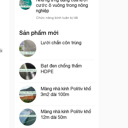
che
trí
Chí
cước ô vuông trong nông
công
cổng
Minh
nghiệp
trình
chào
ở
Chức năng bình luận bị tắt
thích
Những
hợp
ứng
cho
Sản phẩm mới
dụng
thi
của
công
lưới
Lưới chắn côn trùng
phần
cước
thô
ỏi
ô
vuông
trong
Bạt đen chống thấm
nông
HDPE
nghiệp
Màng nhà kính Politiv khổ
3m2 dài 100m
Màng nhà kính Politiv khổ
12m dài 50m