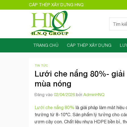
Bỏ
CÁP THÉP XÂY DỰNG HNQ
qua
nội
Tìm
dung
kiếm:
TRANG CHỦ
CÁP THÉP XÂY DỰNG
LƯ
TIN TỨC
Lưới che nắng 80%- giải 
mùa nóng
Đăng vào
02/04/2026
bởi
AdminHNQ
Lưới che nắng 80%
là giải pháp làm mát hiệu
trường từ 8-10°C. Sản phẩm lý tưởng cho các
ươm cây con. Chất liệu nhựa HDPE bền bỉ, thoán