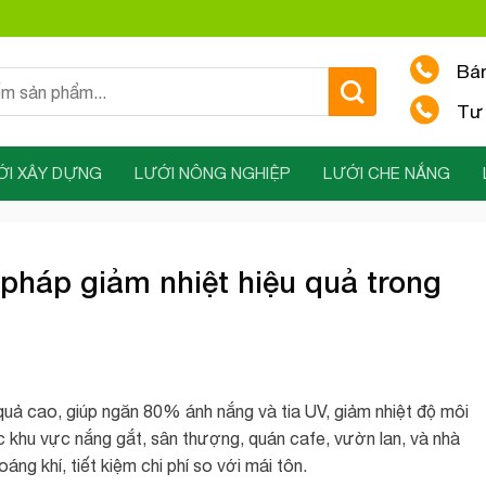
Bá
Tư 
ỚI XÂY DỰNG
LƯỚI NÔNG NGHIỆP
LƯỚI CHE NẮNG
pháp giảm nhiệt hiệu quả trong
 quả cao, giúp ngăn 80% ánh nắng và tia UV, giảm nhiệt độ môi
 khu vực nắng gắt, sân thượng, quán cafe, vườn lan, và nhà
g khí, tiết kiệm chi phí so với mái tôn.