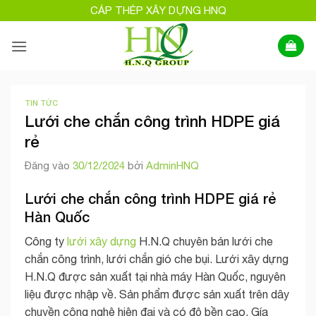
Bỏ
CÁP THÉP XÂY DỰNG HNQ
qua
nội
dung
TIN TỨC
Lưới che chắn công trình HDPE giá
rẻ
Đăng vào
30/12/2024
bởi
AdminHNQ
Lưới che chắn công trình HDPE giá rẻ
Hàn Quốc
Công ty
lưới xây dựng
H.N.Q chuyên bán lưới che
chắn công trình, lưới chắn gió che bụi. Lưới xây dựng
H.N.Q được sản xuất tại nhà máy Hàn Quốc, nguyên
liệu được nhập về. Sản phẩm được sản xuất trên dây
chuyền công nghệ hiện đại và có độ bền cao. Gía