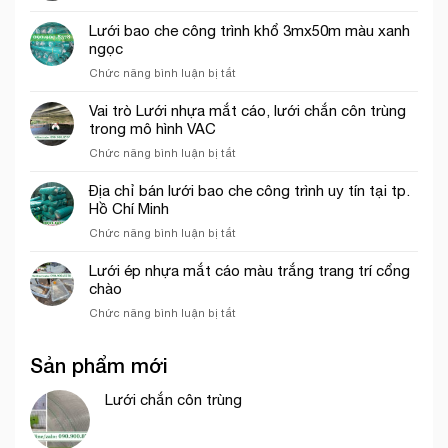
Giá
hứng
em
lưới
rơi
Lưới bao che công trình khổ 3mx50m màu xanh
hứng
công
ngọc
rơi
trình
ở
Chức năng bình luận bị tắt
công
tại
Lưới
trình
Thủ
bao
năm
Vai trò Lưới nhựa mắt cáo, lưới chắn côn trùng
Đức
che
2026
trong mô hình VAC
công
ở
Chức năng bình luận bị tắt
trình
Vai
khổ
trò
Địa chỉ bán lưới bao che công trình uy tín tại tp.
3mx50m
Lưới
Hồ Chí Minh
màu
nhựa
xanh
ở
Chức năng bình luận bị tắt
mắt
ngọc
Địa
cáo,
chỉ
Lưới ép nhựa mắt cáo màu trắng trang trí cổng
lưới
bán
chào
chắn
lưới
côn
ở
Chức năng bình luận bị tắt
bao
trùng
Lưới
che
trong
ép
công
mô
Sản phẩm mới
nhựa
trình
hình
mắt
uy
VAC
cáo
Lưới chắn côn trùng
tín
màu
tại
trắng
tp.
trang