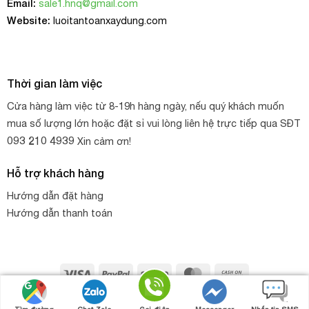
Email:
sale1.hnq@gmail.com
Website:
luoitantoanxaydung.com
Thời gian làm việc
Cửa hàng làm việc từ 8-19h hàng ngày, nếu quý khách muốn
mua số lượng lớn hoặc đặt sỉ vui lòng liên hệ trực tiếp qua SĐT
093 210 4939
Xin cảm ơn!
Hỗ trợ khách hàng
Hướng dẫn đặt hàng
Hướng dẫn thanh toán
Visa
PayPal
Stripe
MasterCard
Cash
On
Copyright 2026 ©
HNQ
. Thiết kế web bởi
HNQ - GROUP
Gọi điện
Nhắn tin
Chat zalo
Chat Facebook
Delivery