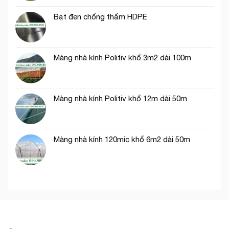
Hồ
trí
Chí
Bạt đen chống thấm HDPE
cổng
Minh
chào
Màng nhà kính Politiv khổ 3m2 dài 100m
Màng nhà kính Politiv khổ 12m dài 50m
Màng nhà kính 120mic khổ 6m2 dài 50m