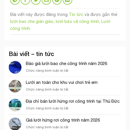
Bài viết này được đăng trong
Tin tức
và được gắn thẻ
lưới bao che giàn giáo
,
lưới bảo vệ công trình
,
Lưới
công trình
.
Bài viết – tin tức
Báo giá lưới bao che công trình năm 2026
ở
Chức năng bình luận bị tắt
Báo
giá
Lưới an toàn cho khu vui chơi trẻ em
lưới
ở
Chức năng bình luận bị tắt
bao
Lưới
che
an
công
Địa chỉ bán lưới hứng rơi công trình tại Thủ Đức
toàn
trình
ở
Chức năng bình luận bị tắt
cho
năm
Địa
khu
2026
chỉ
vui
Giá lưới hứng rơi công trình năm 2026
bán
chơi
ở
Chức năng bình luận bị tắt
lưới
trẻ