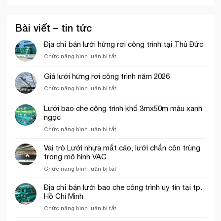
Bài viết – tin tức
Địa chỉ bán lưới hứng rơi công trình tại Thủ Đức
ở
Chức năng bình luận bị tắt
Địa
chỉ
Giá lưới hứng rơi công trình năm 2026
bán
ở
Chức năng bình luận bị tắt
lưới
Giá
hứng
lưới
rơi
Lưới bao che công trình khổ 3mx50m màu xanh
hứng
công
ngọc
rơi
trình
ở
Chức năng bình luận bị tắt
công
tại
Lưới
trình
Thủ
bao
năm
Vai trò Lưới nhựa mắt cáo, lưới chắn côn trùng
Đức
che
2026
trong mô hình VAC
công
ở
Chức năng bình luận bị tắt
trình
Vai
khổ
trò
Địa chỉ bán lưới bao che công trình uy tín tại tp.
3mx50m
Lưới
Hồ Chí Minh
màu
nhựa
xanh
ở
Chức năng bình luận bị tắt
mắt
ngọc
Địa
cáo,