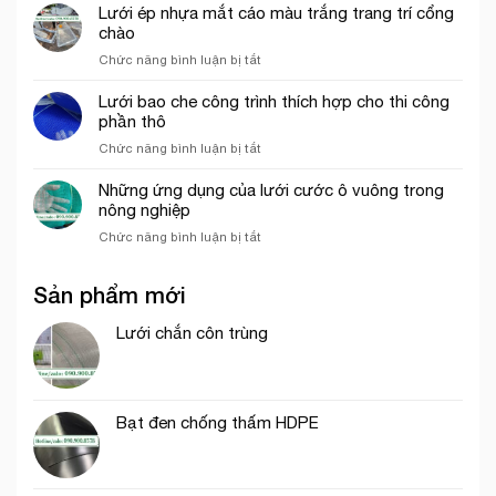
chỉ
Lưới ép nhựa mắt cáo màu trắng trang trí cổng
lưới
bán
chào
chắn
lưới
côn
ở
Chức năng bình luận bị tắt
bao
trùng
Lưới
che
trong
ép
Lưới bao che công trình thích hợp cho thi công
công
mô
nhựa
phần thô
trình
hình
mắt
uy
VAC
ở
Chức năng bình luận bị tắt
cáo
tín
Lưới
màu
tại
bao
Những ứng dụng của lưới cước ô vuông trong
trắng
tp.
che
nông nghiệp
trang
Hồ
công
trí
Chí
ở
Chức năng bình luận bị tắt
trình
cổng
Minh
Những
thích
chào
ứng
hợp
Sản phẩm mới
dụng
cho
của
thi
lưới
Lưới chắn côn trùng
công
cước
phần
ô
thô
vuông
trong
Bạt đen chống thấm HDPE
nông
nghiệp