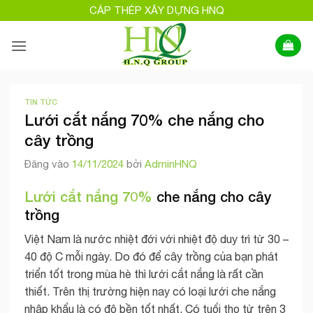
Bỏ
CÁP THÉP XÂY DỰNG HNQ
qua
nội
dung
TIN TỨC
Lưới cắt nắng 70% che nắng cho
cây trồng
Đăng vào
14/11/2024
bởi
AdminHNQ
Lưới cắt nắng 70%
che nắng cho cây
trồng
Việt Nam là nước nhiệt đới với nhiệt độ duy trì từ 30 –
40 độ C mỗi ngày. Do đó để cây trồng của bạn phát
triển tốt trong mùa hè thì lưới cắt nắng là rất cần
thiết. Trên thị trường hiện nay có loại lưới che nắng
nhập khẩu là có độ bền tốt nhất. Có tuổi thọ từ trên 3