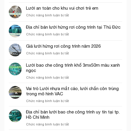
Báo
giá
Lưới an toàn cho khu vui chơi trẻ em
lưới
ở
Chức năng bình luận bị tắt
bao
Lưới
che
an
công
Địa chỉ bán lưới hứng rơi công trình tại Thủ Đức
toàn
trình
ở
Chức năng bình luận bị tắt
cho
năm
Địa
khu
2026
chỉ
vui
Giá lưới hứng rơi công trình năm 2026
bán
chơi
ở
Chức năng bình luận bị tắt
lưới
trẻ
Giá
hứng
em
lưới
rơi
Lưới bao che công trình khổ 3mx50m màu xanh
hứng
công
ngọc
rơi
trình
ở
Chức năng bình luận bị tắt
công
tại
Lưới
trình
Thủ
bao
năm
Vai trò Lưới nhựa mắt cáo, lưới chắn côn trùng
Đức
che
2026
trong mô hình VAC
công
ở
Chức năng bình luận bị tắt
trình
Vai
khổ
trò
Địa chỉ bán lưới bao che công trình uy tín tại tp.
3mx50m
Lưới
Hồ Chí Minh
màu
nhựa
xanh
ở
Chức năng bình luận bị tắt
mắt
ngọc
Địa
cáo,