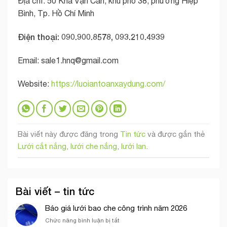
Địa chỉ: 50 Kha Vạn Cân, khu phố 38, phường Hiệp
Bình, Tp. Hồ Chí Minh
Điện thoại: 090.900.8578, 093.210.4939
Email:
sale1.hnq@gmail.com
Website:
https://luoiantoanxaydung.com/
Bài viết này được đăng trong
Tin tức
và được gắn thẻ
Lưới cắt nắng
,
lưới che nắng
,
lưới lan
.
Bài viết – tin tức
Báo giá lưới bao che công trình năm 2026
ở
Chức năng bình luận bị tắt