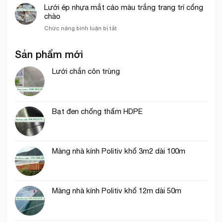
chỉ
Lưới ép nhựa mắt cáo màu trắng trang trí cổng
lưới
bán
chào
chắn
lưới
côn
ở
Chức năng bình luận bị tắt
bao
trùng
Lưới
che
trong
ép
công
mô
Sản phẩm mới
nhựa
trình
hình
mắt
uy
VAC
cáo
Lưới chắn côn trùng
tín
màu
tại
trắng
tp.
trang
Hồ
trí
Chí
Bạt đen chống thấm HDPE
cổng
Minh
chào
Màng nhà kính Politiv khổ 3m2 dài 100m
Màng nhà kính Politiv khổ 12m dài 50m