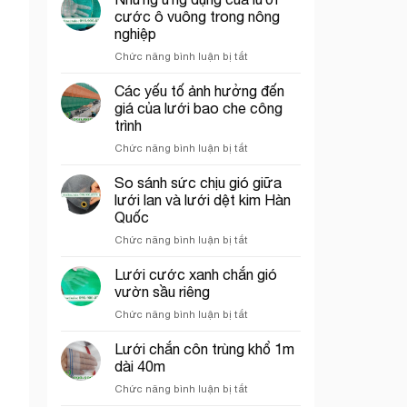
che
trí
cước ô vuông trong nông
công
cổng
nghiệp
trình
chào
ở
Chức năng bình luận bị tắt
thích
Những
hợp
ứng
cho
Các yếu tố ảnh hưởng đến
dụng
thi
giá của lưới bao che công
của
công
trình
lưới
phần
ở
Chức năng bình luận bị tắt
cước
thô
Các
ô
yếu
vuông
So sánh sức chịu gió giữa
tố
trong
lưới lan và lưới dệt kim Hàn
ảnh
nông
Quốc
hưởng
nghiệp
ở
Chức năng bình luận bị tắt
đến
So
giá
sánh
của
Lưới cước xanh chắn gió
sức
lưới
vườn sầu riêng
chịu
bao
ở
Chức năng bình luận bị tắt
gió
che
Lưới
giữa
công
cước
Lưới chắn côn trùng khổ 1m
lưới
trình
xanh
lan
dài 40m
chắn
và
ở
Chức năng bình luận bị tắt
gió
lưới
Lưới
vườn