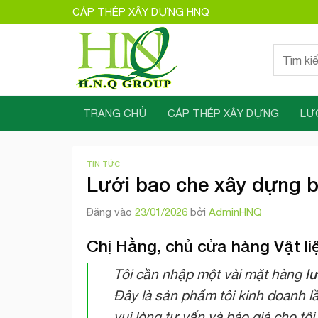
Bỏ
CÁP THÉP XÂY DỰNG HNQ
qua
nội
Tìm
dung
kiếm:
TRANG CHỦ
CÁP THÉP XÂY DỰNG
LƯ
TIN TỨC
Lưới bao che xây dựng 
Đăng vào
23/01/2026
bởi
AdminHNQ
Chị Hằng, chủ cửa hàng Vật li
lư
Tôi cần nhập một vài mặt hàng
Đây là sản phẩm tôi kinh doanh l
vui lòng tư vấn và báo giá cho tô