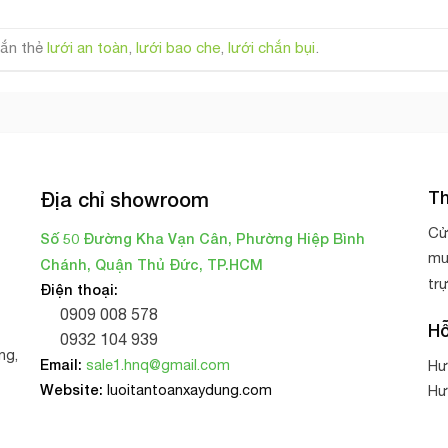
ắn thẻ
lưới an toàn
,
lưới bao che
,
lưới chắn bụi
.
Th
Địa chỉ showroom
Cử
Số 50 Đường Kha Vạn Cân, Phường Hiệp Bình
mu
Chánh, Quận Thủ Đức, TP.HCM
tr
Điện thoại:
0909 008 578
Hỗ
0932 104 939
ng,
Email:
sale1.hnq@gmail.com
Hư
Website:
luoitantoanxaydung.com
Hư