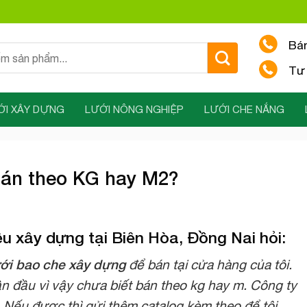
Bá
Tư 
ỚI XÂY DỰNG
LƯỚI NÔNG NGHIỆP
LƯỚI CHE NẮNG
bán theo KG hay M2?
ệu xây dựng tại Biên Hòa, Đồng Nai hỏi:
ới bao che xây dựng
để bán tại cửa hàng của tôi.
ần đầu vì vậy chưa biết bán theo kg hay m. Công ty
i. Nếu được thì gửi thêm catalog kèm theo để tôi