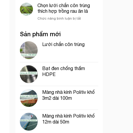
dệt
chắn
Chọn lưới chắn côn trùng
sầu
kim
côn
riêng
thích hợp trồng rau ăn lá
Hàn
trùng
Quốc
ở
Chức năng bình luận bị tắt
khổ
Chọn
1m
lưới
dài
Sản phẩm mới
chắn
40m
côn
trùng
Lưới chắn côn trùng
thích
hợp
trồng
rau
Bạt đen chống thấm
ăn
HDPE
lá
Màng nhà kính Politiv khổ
3m2 dài 100m
Màng nhà kính Politiv khổ
12m dài 50m