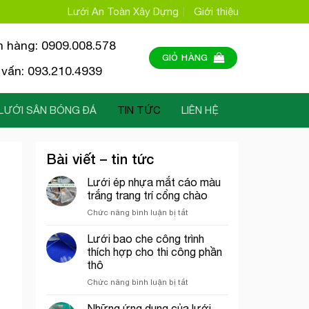
Lưới An Toàn Xây Dựng
Giới thiệu
n hàng: 0909.008.578
GIỎ HÀNG
vấn: 093.210.4939
LƯỚI SÂN BÓNG ĐÁ
TIN TỨC
LIÊN HỆ
Bài viết – tin tức
Lưới ép nhựa mắt cáo màu
trắng trang trí cổng chào
ở
Chức năng bình luận bị tắt
Lưới
ép
Lưới bao che công trình
nhựa
thích hợp cho thi công phần
mắt
thô
cáo
ở
Chức năng bình luận bị tắt
màu
Lưới
trắng
bao
trang
Những ứng dụng của lưới