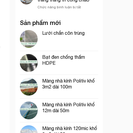
lưới
trùng
ở
Chức năng bình luận bị tắt
bao
trong
Lưới
che
mô
ép
công
hình
Sản phẩm mới
nhựa
trình
VAC
mắt
uy
cáo
Lưới chắn côn trùng
tín
màu
tại
trắng
tp.
h
trang
Hồ
trí
Chí
Bạt đen chống thấm
cổng
Minh
HDPE
chào
Màng nhà kính Politiv khổ
3m2 dài 100m
Màng nhà kính Politiv khổ
12m dài 50m
Màng nhà kính 120mic khổ