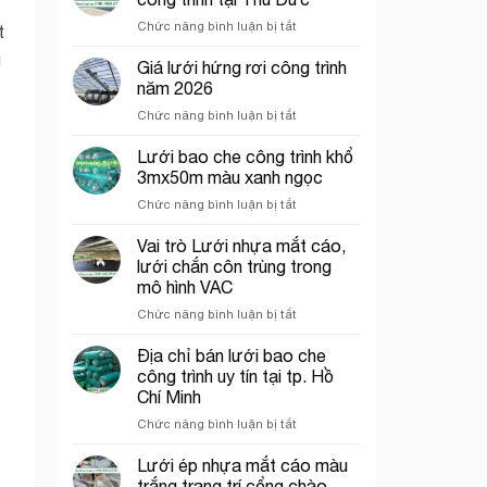
cho
2026
ở
Chức năng bình luận bị tắt
khu
t
Địa
vui
ù
chỉ
Giá lưới hứng rơi công trình
chơi
bán
trẻ
năm 2026
lưới
em
ở
Chức năng bình luận bị tắt
hứng
Giá
rơi
lưới
Lưới bao che công trình khổ
công
hứng
trình
3mx50m màu xanh ngọc
rơi
tại
ở
Chức năng bình luận bị tắt
công
Thủ
Lưới
trình
Đức
bao
Vai trò Lưới nhựa mắt cáo,
năm
che
2026
lưới chắn côn trùng trong
công
mô hình VAC
trình
ở
Chức năng bình luận bị tắt
khổ
Vai
3mx50m
trò
màu
Địa chỉ bán lưới bao che
Lưới
xanh
công trình uy tín tại tp. Hồ
nhựa
ngọc
Chí Minh
mắt
ở
Chức năng bình luận bị tắt
cáo,
Địa
lưới
chỉ
chắn
Lưới ép nhựa mắt cáo màu
bán
côn
trắng trang trí cổng chào