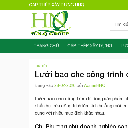
Bỏ
CÁP THÉP XÂY DỰNG HNQ
qua
nội
Tìm
dung
kiếm:
TRANG CHỦ
CÁP THÉP XÂY DỰNG
LƯ
TIN TỨC
Lưới bao che công trình
Đăng vào
28/02/2026
bởi
AdminHNQ
Lưới bao che công trình
là dòng sản phẩm c
chắn bụi của công trình làm ảnh hưởng môi tr
dụng với nhiều mục đích khác nhau.
Chị Phượng chủ doanh nghiệp sản 