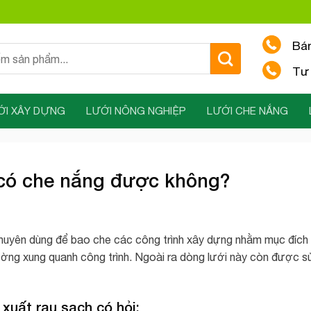
Bá
Tư 
ỚI XÂY DỰNG
LƯỚI NÔNG NGHIỆP
LƯỚI CHE NẮNG
 có che nắng được không?
huyên dùng để bao che các công trình xây dựng nhằm mục đích
ường xung quanh công trình. Ngoài ra dòng lưới này còn được s
xuất rau sạch có hỏi: