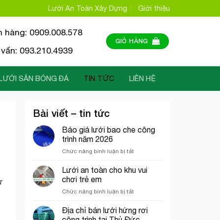
Lưới An Toàn Xây Dựng
Giới thiệu
n hàng: 0909.008.578
GIỎ HÀNG
vấn: 093.210.4939
LƯỚI SÂN BÓNG ĐÁ
TIN TỨC
LIÊN HỆ
Bài viết – tin tức
Báo giá lưới bao che công
trình năm 2026
ở
Chức năng bình luận bị tắt
Báo
giá
Lưới an toàn cho khu vui
lưới
chơi trẻ em
ử
bao
ở
Chức năng bình luận bị tắt
che
Lưới
công
an
Địa chỉ bán lưới hứng rơi
trình
toàn
năm
công trình tại Thủ Đức