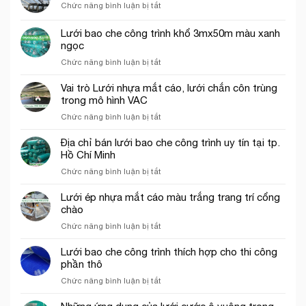
ở
Chức năng bình luận bị tắt
lưới
Giá
hứng
lưới
rơi
Lưới bao che công trình khổ 3mx50m màu xanh
hứng
công
ngọc
rơi
trình
ở
Chức năng bình luận bị tắt
công
tại
Lưới
trình
Thủ
bao
năm
Vai trò Lưới nhựa mắt cáo, lưới chắn côn trùng
Đức
che
2026
trong mô hình VAC
công
ở
Chức năng bình luận bị tắt
trình
Vai
khổ
trò
Địa chỉ bán lưới bao che công trình uy tín tại tp.
3mx50m
Lưới
Hồ Chí Minh
màu
nhựa
xanh
ở
Chức năng bình luận bị tắt
mắt
ngọc
Địa
cáo,
chỉ
Lưới ép nhựa mắt cáo màu trắng trang trí cổng
lưới
bán
chào
chắn
lưới
côn
ở
Chức năng bình luận bị tắt
bao
trùng
Lưới
che
trong
ép
Lưới bao che công trình thích hợp cho thi công
công
mô
nhựa
phần thô
trình
hình
mắt
uy
VAC
ở
Chức năng bình luận bị tắt
cáo
tín
Lưới
màu
tại
bao