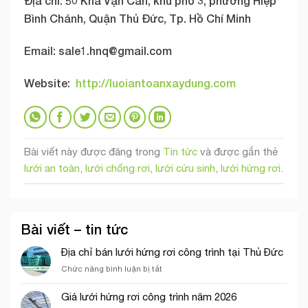
Địa chỉ: 50 Kha Vạn Cân, khu phố 3, phường Hiệp
Bình Chánh, Quận Thủ Đức, Tp. Hồ Chí Minh
Email: sale1.hnq@
gmail.com
Website:
http://
luoiantoanxaydung.com
Bài viết này được đăng trong
Tin tức
và được gắn thẻ
lưới an toàn
,
lưới chống rơi
,
lưới cứu sinh
,
lưới hứng rơi
.
Bài viết – tin tức
Địa chỉ bán lưới hứng rơi công trình tại Thủ Đức
ở
Chức năng bình luận bị tắt
Địa
chỉ
Giá lưới hứng rơi công trình năm 2026
bán