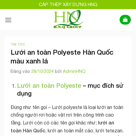
Bỏ
CÁP THÉP XÂY DỰNG HNQ
qua
nội
dung
TIN TỨC
Lưới an toàn Polyeste Hàn Quốc
màu xanh lá
Đăng vào
28/10/2024
bởi
AdminHNQ
Lưới an toàn Polyeste
– mục đích sử
dụng
Đúng như tên gọi – Lưới polyeste là loại lưới an toàn
chống người rơi hoặc vật rơi trên công trình cao
lưới an
tầng. Lưới còn có các tên gọi khác như;
toàn Hàn Quốc
, lưới an toàn mắt cáo, lưới tetezan.