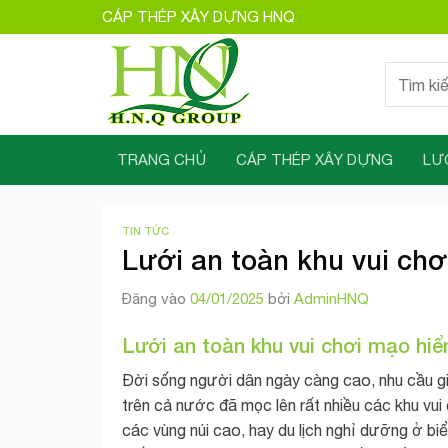
Bỏ
CÁP THÉP XÂY DỰNG HNQ
qua
nội
Tìm
dung
kiếm:
TRANG CHỦ
CÁP THÉP XÂY DỰNG
LƯ
TIN TỨC
Lưới an toàn khu vui ch
Đăng vào
04/01/2025
bởi
AdminHNQ
Lưới an toàn khu vui chơi mạo hiể
Đời sống người dân ngày càng cao, nhu cầu giả
trên cả nước đã mọc lên rất nhiều các khu vui c
các vùng núi cao, hay du lịch nghỉ dưỡng ở biển,