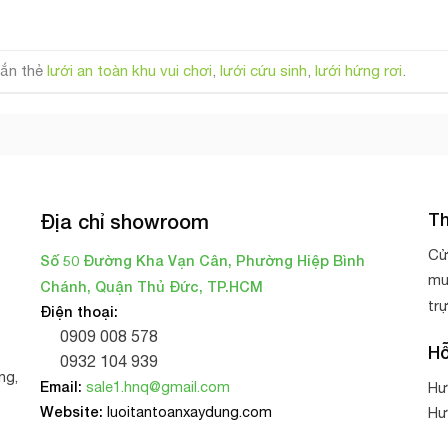
ắn thẻ
lưới an toàn khu vui chơi
,
lưới cứu sinh
,
lưới hứng rơi
.
Th
Địa chỉ showroom
Cử
Số 50 Đường Kha Vạn Cân, Phường Hiệp Bình
mu
Chánh, Quận Thủ Đức, TP.HCM
tr
Điện thoại:
0909 008 578
Hỗ
0932 104 939
ng,
Email:
sale1.hnq@gmail.com
Hư
Website:
luoitantoanxaydung.com
Hư