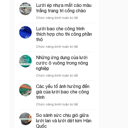
chỉ
chắn
Lưới ép nhựa mắt cáo màu
bán
côn
trắng trang trí cổng chào
lưới
trùng
ở
Chức năng bình luận bị tắt
bao
trong
Lưới
che
mô
ép
Lưới bao che công trình
công
hình
nhựa
trình
VAC
thích hợp cho thi công phần
mắt
uy
thô
cáo
tín
ở
Chức năng bình luận bị tắt
màu
tại
Lưới
trắng
tp.
bao
trang
Những ứng dụng của lưới
Hồ
che
trí
Chí
cước ô vuông trong nông
công
cổng
Minh
nghiệp
trình
chào
ở
Chức năng bình luận bị tắt
thích
Những
hợp
ứng
cho
Các yếu tố ảnh hưởng đến
dụng
thi
giá của lưới bao che công
của
công
trình
lưới
phần
ở
Chức năng bình luận bị tắt
cước
thô
Các
ô
yếu
vuông
So sánh sức chịu gió giữa
tố
trong
lưới lan và lưới dệt kim Hàn
ảnh
nông
Quốc