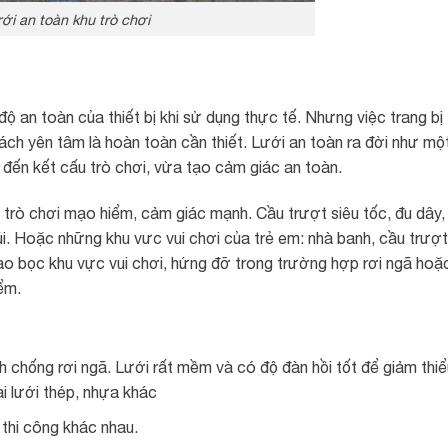
ới an toàn khu trò chơi
ộ an toàn của thiết bị khi sử dụng thực tế. Nhưng việc trang bị
h yên tâm là hoàn toàn cần thiết. Lưới an toàn ra đời như mộ
đến kết cấu trò chơi, vừa tạo cảm giác an toàn.
rò chơi mạo hiểm, cảm giác mạnh. Cầu trượt siêu tốc, đu dây,
úi. Hoặc những khu vưc vui chơi của trẻ em: nhà banh, cầu trượt
bao bọc khu vực vui chơi, hứng đỡ trong trường hợp rơi ngã hoặ
ểm.
ch chống rơi ngã. Lưới rất mềm và có độ đàn hồi tốt để giảm thiể
i lưới thép, nhựa khác
í thi công khác nhau.