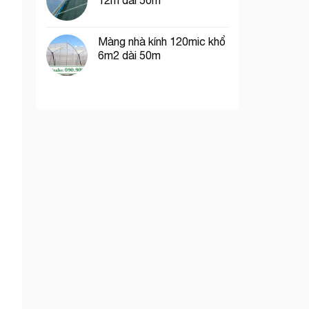
12m dài 50m
Màng nhà kính 120mic khổ
6m2 dài 50m