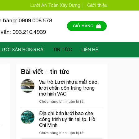
Lưới An Toàn Xây Dựng
Giới thiệu
n hàng: 0909.008.578
GIỎ HÀNG
vấn: 093.210.4939
LƯỚI SÂN BÓNG ĐÁ
TIN TỨC
LIÊN HỆ
Bài viết – tin tức
Vai trò Lưới nhựa mắt cáo,
lưới chắn côn trùng trong
mô hình VAC
ở
Chức năng bình luận bị tắt
Vai
trò
Địa chỉ bán lưới bao che
Lưới
công trình uy tín tại tp. Hồ
nhựa
Chí Minh
ở
mắt
ở
Chức năng bình luận bị tắt
cáo,
Địa
lưới