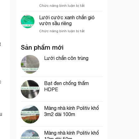
hưởng
nghiệp
ở
Chức năng bình luận bị tắt
đến
So
giá
sánh
của
Lưới cước xanh chắn gió
sức
lưới
vườn sầu riêng
chịu
bao
ở
Chức năng bình luận bị tắt
gió
che
Lưới
giữa
công
cước
lưới
trình
t
Sản phẩm mới
xanh
lan
chắn
và
gió
Lưới chắn côn trùng
lưới
vườn
dệt
sầu
kim
riêng
Hàn
Quốc
c
Bạt đen chống thấm
HDPE
Màng nhà kính Politiv khổ
u
3m2 dài 100m
Màng nhà kính Politiv khổ