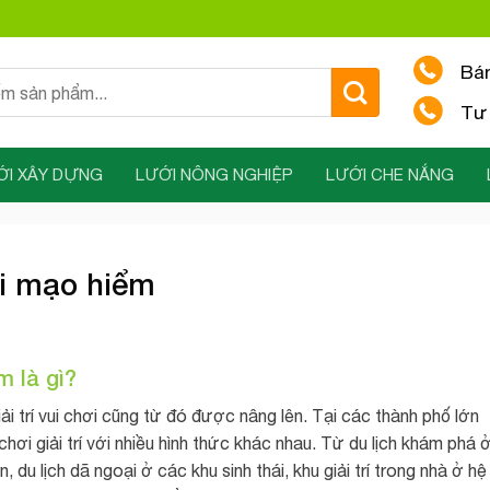
Bá
Tư 
ỚI XÂY DỰNG
LƯỚI NÔNG NGHIỆP
LƯỚI CHE NẮNG
ơi mạo hiểm
m là gì?
i trí vui chơi cũng từ đó được nâng lên. Tại các thành phố lớn
hơi giải trí với nhiều hình thức khác nhau. Từ du lịch khám phá 
 du lịch dã ngoại ở các khu sinh thái, khu giải trí trong nhà ở hệ