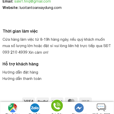
Email:
sale1.hnq@gmail.com
Website:
luoitantoanxaydung.com
Thời gian làm việc
Cửa hàng làm việc từ 8-19h hàng ngày, nếu quý khách muốn
mua số lượng lớn hoặc đặt sỉ vui lòng liên hệ trực tiếp qua SĐT
093 210 4939
Xin cảm ơn!
Hỗ trợ khách hàng
Hướng dẫn đặt hàng
Hướng dẫn thanh toán
Visa
PayPal
Stripe
MasterCard
Cash
On
Copyright 2026 ©
HNQ
. Thiết kế web bởi
HNQ - GROUP
Gọi điện
Nhắn tin
Chat zalo
Chat Facebook
Delivery