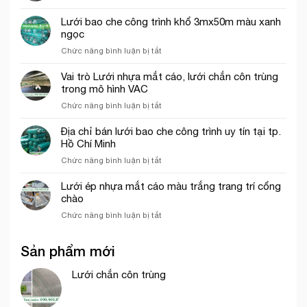
Giá
hứng
em
lưới
rơi
Lưới bao che công trình khổ 3mx50m màu xanh
hứng
công
ngọc
rơi
trình
ở
Chức năng bình luận bị tắt
công
tại
Lưới
trình
Thủ
bao
năm
Vai trò Lưới nhựa mắt cáo, lưới chắn côn trùng
Đức
che
2026
trong mô hình VAC
công
ở
Chức năng bình luận bị tắt
trình
Vai
khổ
trò
Địa chỉ bán lưới bao che công trình uy tín tại tp.
3mx50m
Lưới
Hồ Chí Minh
màu
nhựa
xanh
ở
Chức năng bình luận bị tắt
mắt
ngọc
Địa
cáo,
chỉ
Lưới ép nhựa mắt cáo màu trắng trang trí cổng
lưới
bán
chào
chắn
lưới
côn
ở
Chức năng bình luận bị tắt
bao
trùng
Lưới
che
trong
ép
công
mô
Sản phẩm mới
nhựa
trình
hình
mắt
uy
VAC
cáo
Lưới chắn côn trùng
tín
màu
tại
trắng
tp.