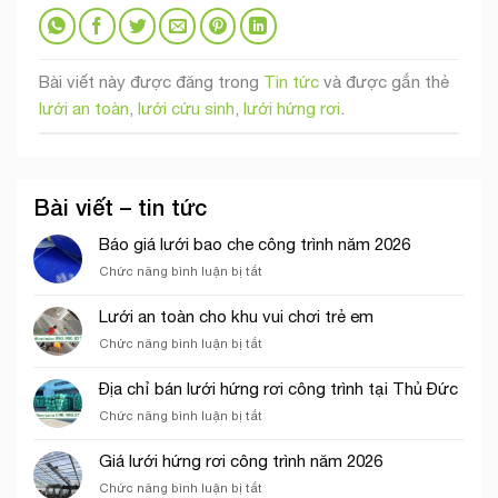
Bài viết này được đăng trong
Tin tức
và được gắn thẻ
lưới an toàn
,
lưới cứu sinh
,
lưới hứng rơi
.
Bài viết – tin tức
Báo giá lưới bao che công trình năm 2026
ở
Chức năng bình luận bị tắt
Báo
giá
Lưới an toàn cho khu vui chơi trẻ em
lưới
ở
Chức năng bình luận bị tắt
bao
Lưới
che
an
công
Địa chỉ bán lưới hứng rơi công trình tại Thủ Đức
toàn
trình
ở
Chức năng bình luận bị tắt
cho
năm
Địa
khu
2026
chỉ
vui
Giá lưới hứng rơi công trình năm 2026
bán
chơi
ở
Chức năng bình luận bị tắt
lưới
trẻ