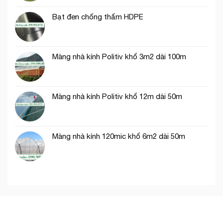
trang
Hồ
trí
Chí
Bạt đen chống thấm HDPE
cổng
Minh
chào
Màng nhà kính Politiv khổ 3m2 dài 100m
Màng nhà kính Politiv khổ 12m dài 50m
Màng nhà kính 120mic khổ 6m2 dài 50m