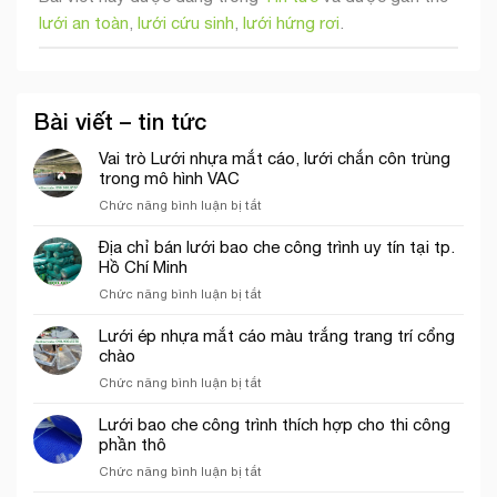
lưới an toàn
,
lưới cứu sinh
,
lưới hứng rơi
.
Bài viết – tin tức
Vai trò Lưới nhựa mắt cáo, lưới chắn côn trùng
trong mô hình VAC
ở
Chức năng bình luận bị tắt
Vai
trò
Địa chỉ bán lưới bao che công trình uy tín tại tp.
Lưới
Hồ Chí Minh
nhựa
ở
Chức năng bình luận bị tắt
mắt
Địa
cáo,
chỉ
Lưới ép nhựa mắt cáo màu trắng trang trí cổng
lưới
bán
chào
chắn
lưới
côn
ở
Chức năng bình luận bị tắt
bao
trùng
Lưới
che
trong
ép
Lưới bao che công trình thích hợp cho thi công
công
mô
nhựa
phần thô
trình
hình
mắt
uy
VAC
ở
Chức năng bình luận bị tắt
cáo
tín
Lưới
màu