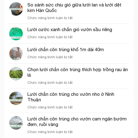
yếu
So sánh sức chịu gió giữa lưới lan và lưới dệt
ô
tố
kim Hàn Quốc
vuông
ảnh
trong
ở
Chức năng bình luận bị tắt
hưởng
nông
So
đến
nghiệp
sánh
Lưới cước xanh chắn gió vườn sầu riêng
giá
sức
của
ở
Chức năng bình luận bị tắt
chịu
lưới
Lưới
gió
bao
cước
Lưới chắn côn trùng khổ 1m dài 40m
giữa
che
xanh
lưới
công
ở
Chức năng bình luận bị tắt
chắn
lan
trình
Lưới
gió
và
chắn
vườn
Chọn lưới chắn côn trùng thích hợp trồng rau ăn
lưới
côn
sầu
lá
dệt
trùng
riêng
kim
ở
Chức năng bình luận bị tắt
khổ
Hàn
Chọn
1m
Quốc
lưới
dài
Lưới chắn côn trùng cho vườn nho ở Ninh
chắn
40m
Thuận
côn
ở
Chức năng bình luận bị tắt
trùng
Lưới
thích
chắn
Lưới chắn côn trùng cho vườn cam ngăn bướm
hợp
côn
đem, ruồi vàng
trồng
trùng
rau
ở
Chức năng bình luận bị tắt
cho
ăn
Lưới