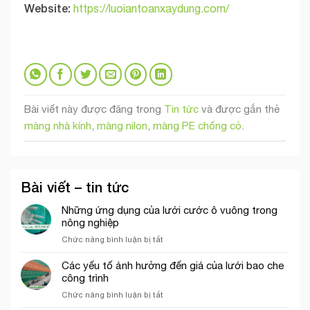
Website:
https://luoiantoanxaydung.com/
Bài viết này được đăng trong
Tin tức
và được gắn thẻ
màng nhà kính
,
màng nilon
,
màng PE chống cỏ
.
Bài viết – tin tức
Những ứng dụng của lưới cước ô vuông trong
nông nghiệp
ở
Chức năng bình luận bị tắt
Những
ứng
Các yếu tố ảnh hưởng đến giá của lưới bao che
dụng
công trình
của
ở
Chức năng bình luận bị tắt
lưới
Các
cước