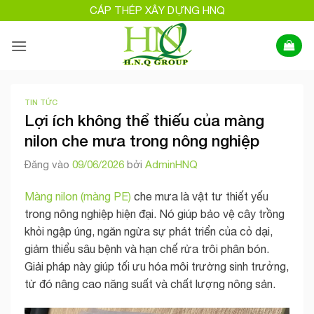
Bỏ
CÁP THÉP XÂY DỰNG HNQ
qua
nội
dung
TIN TỨC
Lợi ích không thể thiếu của màng
nilon che mưa trong nông nghiệp
Đăng vào
09/06/2026
bởi
AdminHNQ
Màng nilon (màng PE)
che mưa là vật tư thiết yếu
trong nông nghiệp hiện đại. Nó giúp bảo vệ cây trồng
khỏi ngập úng, ngăn ngừa sự phát triển của cỏ dại,
giảm thiểu sâu bệnh và hạn chế rửa trôi phân bón.
Giải pháp này giúp tối ưu hóa môi trường sinh trưởng,
từ đó nâng cao năng suất và chất lượng nông sản.