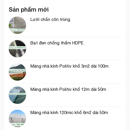
vườn
lá
chắn
nho
Sản phẩm mới
côn
ở
trùng
Ninh
cho
Lưới chắn côn trùng
Thuận
vườn
cam
ngăn
bướm
Bạt đen chống thấm HDPE
đem,
ruồi
vàng
Màng nhà kính Politiv khổ 3m2 dài 100m
Màng nhà kính Politiv khổ 12m dài 50m
Màng nhà kính 120mic khổ 6m2 dài 50m