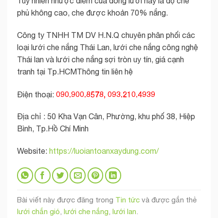
Tuy nhiên nhược điểm của dòng lưới này là độ che
phủ không cao, che được khoản 70% nắng.
Công ty TNHH TM DV H.N.Q chuyên phân phối các
loại lưới che nắng Thái Lan, lưới che nắng công nghệ
Thái lan và lưới che nắng sợi tròn uy tín, giá cạnh
tranh tại Tp.HCM
Thông tin liên hệ
090.900.8578, 093.210.4939
Điện thoại:
Địa chỉ : 50 Kha Vạn Cân, Phường, khu phố 38, Hiệp
Bình, Tp.Hồ Chí Minh
Website:
https://luoiantoanxaydung.com/
Bài viết này được đăng trong
Tin tức
và được gắn thẻ
lưới chắn gió
,
lưới che nắng
,
lưới lan
.