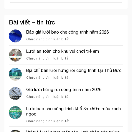
Bài viết – tin tức
Báo giá lưới bao che công trình năm 2026
ở
Chức năng bình luận bị tắt
Báo
giá
Lưới an toàn cho khu vui chơi trẻ em
lưới
ở
Chức năng bình luận bị tắt
bao
Lưới
che
an
công
Địa chỉ bán lưới hứng rơi công trình tại Thủ Đức
toàn
trình
ở
Chức năng bình luận bị tắt
cho
năm
Địa
khu
2026
chỉ
vui
Giá lưới hứng rơi công trình năm 2026
bán
chơi
ở
Chức năng bình luận bị tắt
lưới
trẻ
Giá
hứng
em
lưới
rơi
Lưới bao che công trình khổ 3mx50m màu xanh
hứng
công
ngọc
rơi
trình
ở
Chức năng bình luận bị tắt
công
tại
Lưới
trình
Thủ
bao
năm