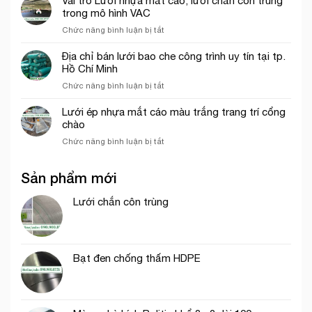
Vai trò Lưới nhựa mắt cáo, lưới chắn côn trùng
Đức
che
2026
trong mô hình VAC
công
ở
Chức năng bình luận bị tắt
trình
Vai
khổ
trò
Địa chỉ bán lưới bao che công trình uy tín tại tp.
3mx50m
Lưới
Hồ Chí Minh
màu
nhựa
xanh
ở
Chức năng bình luận bị tắt
mắt
ngọc
Địa
cáo,
chỉ
Lưới ép nhựa mắt cáo màu trắng trang trí cổng
lưới
bán
chào
chắn
lưới
côn
ở
Chức năng bình luận bị tắt
bao
trùng
Lưới
che
trong
ép
công
mô
Sản phẩm mới
nhựa
trình
hình
mắt
uy
VAC
cáo
Lưới chắn côn trùng
tín
màu
tại
trắng
tp.
trang
Hồ
trí
Chí
Bạt đen chống thấm HDPE
cổng
Minh
chào