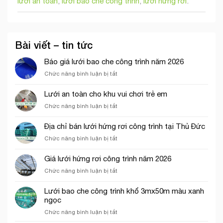
lưới an toàn
,
lưới bao che công trình
,
lưới hứng rơi
.
Bài viết – tin tức
Báo giá lưới bao che công trình năm 2026
ở
Chức năng bình luận bị tắt
Báo
giá
Lưới an toàn cho khu vui chơi trẻ em
lưới
ở
Chức năng bình luận bị tắt
bao
Lưới
che
an
công
Địa chỉ bán lưới hứng rơi công trình tại Thủ Đức
toàn
trình
ở
Chức năng bình luận bị tắt
cho
năm
Địa
khu
2026
chỉ
vui
Giá lưới hứng rơi công trình năm 2026
bán
chơi
ở
Chức năng bình luận bị tắt
lưới
trẻ
Giá
hứng
em
lưới
rơi
Lưới bao che công trình khổ 3mx50m màu xanh
hứng
công
ngọc
rơi
trình
ở
Chức năng bình luận bị tắt
công
tại
Lưới
trình
Thủ