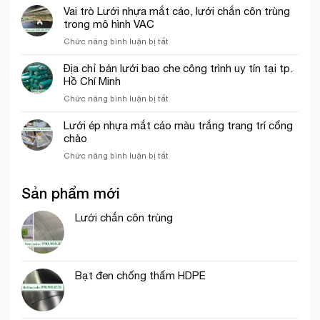
bao
năm
Vai trò Lưới nhựa mắt cáo, lưới chắn côn trùng
Đức
che
2026
trong mô hình VAC
công
ở
Chức năng bình luận bị tắt
trình
Vai
khổ
trò
Địa chỉ bán lưới bao che công trình uy tín tại tp.
3mx50m
Lưới
Hồ Chí Minh
màu
nhựa
xanh
ở
Chức năng bình luận bị tắt
mắt
ngọc
Địa
cáo,
chỉ
Lưới ép nhựa mắt cáo màu trắng trang trí cổng
lưới
bán
chào
chắn
lưới
côn
ở
Chức năng bình luận bị tắt
bao
trùng
Lưới
che
trong
ép
công
mô
Sản phẩm mới
nhựa
trình
hình
mắt
uy
VAC
cáo
Lưới chắn côn trùng
tín
màu
tại
trắng
tp.
trang
Hồ
trí
Chí
Bạt đen chống thấm HDPE
cổng
Minh
chào