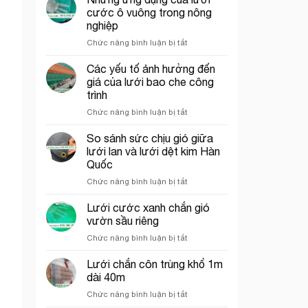
che
trí
cước ô vuông trong nông
công
cổng
nghiệp
trình
chào
ở
Chức năng bình luận bị tắt
thích
Những
hợp
ứng
cho
Các yếu tố ảnh hưởng đến
dụng
thi
giá của lưới bao che công
của
công
trình
lưới
phần
ở
Chức năng bình luận bị tắt
cước
thô
Các
ô
yếu
vuông
So sánh sức chịu gió giữa
tố
trong
lưới lan và lưới dệt kim Hàn
ảnh
nông
Quốc
hưởng
nghiệp
ở
Chức năng bình luận bị tắt
đến
So
giá
sánh
của
Lưới cước xanh chắn gió
sức
lưới
vườn sầu riêng
chịu
bao
ở
Chức năng bình luận bị tắt
gió
che
Lưới
giữa
công
cước
Lưới chắn côn trùng khổ 1m
lưới
trình
xanh
lan
dài 40m
chắn
và
ở
Chức năng bình luận bị tắt
gió
lưới
Lưới
vườn