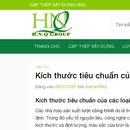
Bỏ
CÁP THÉP XÂY DỰNG HNQ
qua
nội
Tìm
dung
kiếm:
TRANG CHỦ
CÁP THÉP XÂY DỰNG
LƯ
TIN TỨC
Kích thước tiêu chuẩn của
Đăng vào
09/01/2025
bởi
AdminHNQ
Kích thước tiêu chuẩn của các loạ
lưới công trình
Các nhà máy sản xuất
dù là t
định. Trong đó yếu tố nguyên liệu, công nghệ
kích thước và định lượng, màu sắc của lưới l