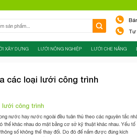
Bá
Tư 
ỚI XÂY DỰNG
LƯỚI NÔNG NGHIỆP
LƯỚI CHE NẮNG
 các loại lưới công trình
i
lưới công trình
rong nước hay nước ngoài đều tuân thủ theo các nguyên tắc nh
 có thể khác nhau do mặt bằng cơ sở kỹ thuật khác nhau. Yếu tố
à thông số không thể thay đổi. Do đó để nắm được đúng kích