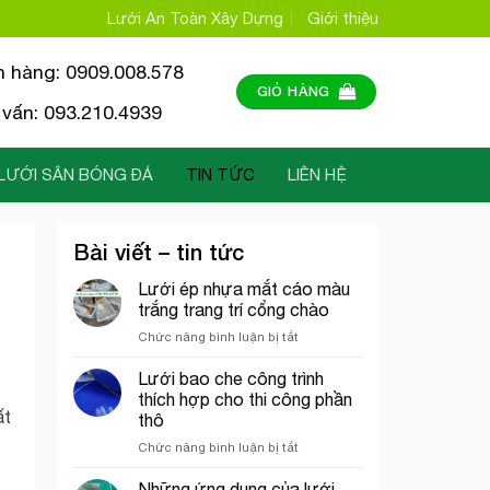
Lưới An Toàn Xây Dựng
Giới thiệu
n hàng: 0909.008.578
GIỎ HÀNG
vấn: 093.210.4939
LƯỚI SÂN BÓNG ĐÁ
TIN TỨC
LIÊN HỆ
Bài viết – tin tức
Lưới ép nhựa mắt cáo màu
trắng trang trí cổng chào
ở
Chức năng bình luận bị tắt
Lưới
ép
Lưới bao che công trình
nhựa
thích hợp cho thi công phần
mắt
ất
thô
cáo
ở
Chức năng bình luận bị tắt
màu
Lưới
trắng
bao
trang
Những ứng dụng của lưới