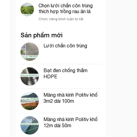
dệt
chắn
Chọn lưới chắn côn trùng
sầu
kim
côn
riêng
thích hợp trồng rau ăn lá
Hàn
trùng
Quốc
ở
Chức năng bình luận bị tắt
khổ
Chọn
1m
lưới
dài
Sản phẩm mới
chắn
40m
côn
trùng
Lưới chắn côn trùng
thích
hợp
trồng
rau
Bạt đen chống thấm
ăn
HDPE
lá
Màng nhà kính Politiv khổ
3m2 dài 100m
Màng nhà kính Politiv khổ
12m dài 50m