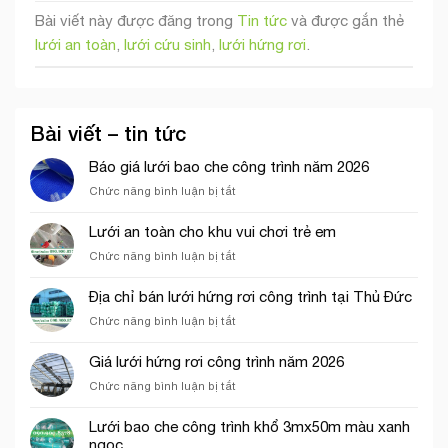
Bài viết này được đăng trong
Tin tức
và được gắn thẻ
lưới an toàn
,
lưới cứu sinh
,
lưới hứng rơi
.
Bài viết – tin tức
Báo giá lưới bao che công trình năm 2026
ở
Chức năng bình luận bị tắt
Báo
giá
Lưới an toàn cho khu vui chơi trẻ em
lưới
ở
Chức năng bình luận bị tắt
bao
Lưới
che
an
công
Địa chỉ bán lưới hứng rơi công trình tại Thủ Đức
toàn
trình
ở
Chức năng bình luận bị tắt
cho
năm
Địa
khu
2026
chỉ
vui
Giá lưới hứng rơi công trình năm 2026
bán
chơi
ở
Chức năng bình luận bị tắt
lưới
trẻ
Giá
hứng
em
lưới
rơi
Lưới bao che công trình khổ 3mx50m màu xanh
hứng
công
ngọc