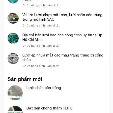
rơi
trình
ở
Chức năng bình luận bị tắt
công
tại
Lưới
trình
Thủ
bao
năm
Vai trò Lưới nhựa mắt cáo, lưới chắn côn trùng
Đức
che
2026
trong mô hình VAC
công
ở
Chức năng bình luận bị tắt
trình
Vai
khổ
trò
Địa chỉ bán lưới bao che công trình uy tín tại tp.
3mx50m
Lưới
Hồ Chí Minh
màu
nhựa
xanh
ở
Chức năng bình luận bị tắt
mắt
ngọc
Địa
cáo,
chỉ
Lưới ép nhựa mắt cáo màu trắng trang trí cổng
lưới
bán
chào
chắn
lưới
côn
ở
Chức năng bình luận bị tắt
bao
trùng
Lưới
che
trong
ép
công
mô
Sản phẩm mới
nhựa
trình
hình
mắt
uy
VAC
cáo
Lưới chắn côn trùng
tín
màu
tại
trắng
tp.
trang
Hồ
trí
Chí
Bạt đen chống thấm HDPE
cổng
Minh
chào