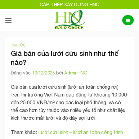
Bỏ
CÁP THÉP XÂY DỰNG HNQ
qua
nội
dung
TIN TỨC
Giá bán của lưới cứu sinh như thế
nào?
Đăng vào
10/12/2025
bởi
AdminHNQ
Giá bán của lưới cứu sinh (lưới an toàn chống rơi)
trên thị trường Việt Nam dao động từ khoảng 10.000
đến 25.000 VNĐ/m² cho các loại phổ thông, và có
thể cao hơn tùy thuộc vào nhiều yếu tố như chất liệu,
kích thước mắt lưới và độ dày sợi lưới.
Tham khảo:
Lưới cứu sinh – lưới an toàn công trình