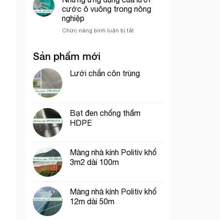
che
trí
Chí
cước ô vuông trong nông
công
cổng
Minh
nghiệp
trình
chào
ở
Chức năng bình luận bị tắt
thích
Những
hợp
ứng
cho
Sản phẩm mới
dụng
thi
của
công
lưới
Lưới chắn côn trùng
phần
cước
thô
ô
vuông
trong
Bạt đen chống thấm
nông
HDPE
nghiệp
Màng nhà kính Politiv khổ
3m2 dài 100m
Màng nhà kính Politiv khổ
12m dài 50m