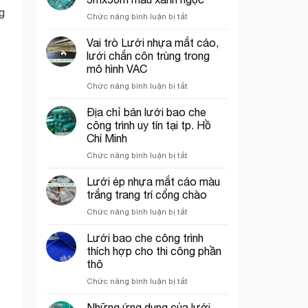
rơi
tại
g
ở
Chức năng bình luận bị tắt
công
Thủ
Lưới
trình
Đức
bao
Vai trò Lưới nhựa mắt cáo,
năm
che
2026
lưới chắn côn trùng trong
công
mô hình VAC
trình
ở
Chức năng bình luận bị tắt
khổ
Vai
3mx50m
trò
màu
Địa chỉ bán lưới bao che
Lưới
xanh
công trình uy tín tại tp. Hồ
nhựa
ngọc
Chí Minh
mắt
ở
Chức năng bình luận bị tắt
cáo,
Địa
lưới
chỉ
chắn
Lưới ép nhựa mắt cáo màu
bán
côn
trắng trang trí cổng chào
lưới
trùng
ở
Chức năng bình luận bị tắt
bao
trong
Lưới
che
mô
ép
Lưới bao che công trình
công
hình
nhựa
trình
VAC
thích hợp cho thi công phần
mắt
uy
thô
cáo
tín
ở
Chức năng bình luận bị tắt
màu
tại
Lưới
trắng
tp.
bao
trang
Những ứng dụng của lưới
Hồ