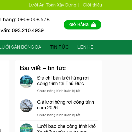
Lưới An Toàn Xây Dựng
Giới thiệu
n hàng: 0909.008.578
GIỎ HÀNG
vấn: 093.210.4939
LƯỚI SÂN BÓNG ĐÁ
TIN TỨC
LIÊN HỆ
Bài viết – tin tức
Địa chỉ bán lưới hứng rơi
công trình tại Thủ Đức
ở
Chức năng bình luận bị tắt
Địa
chỉ
Giá lưới hứng rơi công trình
bán
năm 2026
lưới
ở
Chức năng bình luận bị tắt
hứng
Giá
rơi
lưới
Lưới bao che công trình khổ
công
u
hứng
trình
3mx50m màu xanh ngọc