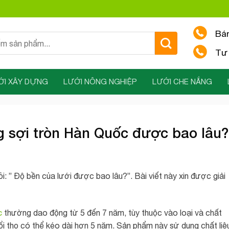
Bá
Tư 
ỚI XÂY DỰNG
LƯỚI NÔNG NGHIỆP
LƯỚI CHE NẮNG
g sợi tròn Hàn Quốc được bao lâu?
 ” Độ bền của lưới được bao lâu?”. Bài viết này xin được giải
c
thường dao động từ 5 đến 7 năm, tùy thuộc vào loại và chất
ổi thọ có thể kéo dài hơn 5 năm. Sản phẩm này sử dụng chất liệ