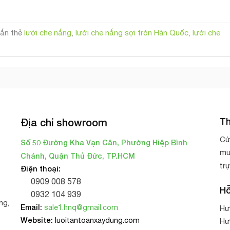
ắn thẻ
lưới che nắng
,
lưới che nắng sợi tròn Hàn Quốc
,
lưới che
Th
Địa chỉ showroom
Cử
Số 50 Đường Kha Vạn Cân, Phường Hiệp Bình
mu
Chánh, Quận Thủ Đức, TP.HCM
tr
Điện thoại:
0909 008 578
Hỗ
0932 104 939
ng,
Email:
sale1.hnq@gmail.com
Hư
Website:
luoitantoanxaydung.com
Hư