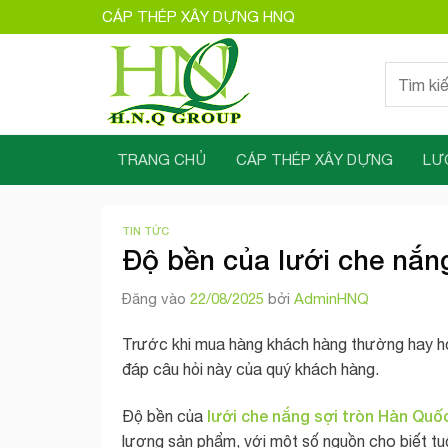
Bỏ
CÁP THÉP XÂY DỰNG HNQ
qua
nội
Tìm
dung
kiếm:
TRANG CHỦ
CÁP THÉP XÂY DỰNG
LƯ
TIN TỨC
Độ bền của lưới che nắn
Đăng vào
22/08/2025
bởi
AdminHNQ
Trước khi mua hàng khách hàng thường hay hỏi:
đáp câu hỏi này của quý khách hàng.
lưới che nắng sợi tròn Hàn Quố
Độ bền của
lượng sản phẩm, với một số nguồn cho biết tu