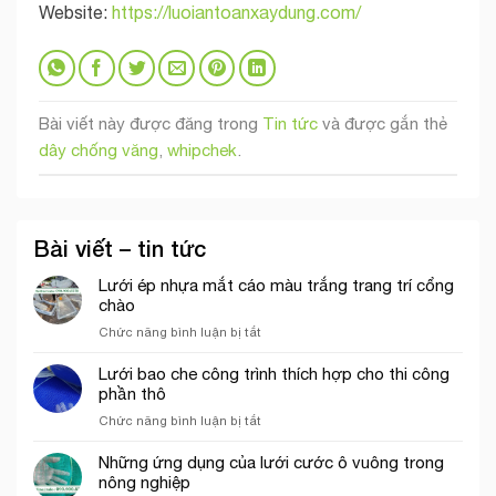
Website:
https://luoiantoanxaydung.com/
Bài viết này được đăng trong
Tin tức
và được gắn thẻ
dây chống văng
,
whipchek
.
Bài viết – tin tức
Lưới ép nhựa mắt cáo màu trắng trang trí cổng
chào
ở
Chức năng bình luận bị tắt
Lưới
ép
Lưới bao che công trình thích hợp cho thi công
nhựa
phần thô
mắt
ở
Chức năng bình luận bị tắt
cáo
Lưới
màu
bao
Những ứng dụng của lưới cước ô vuông trong
trắng
che
nông nghiệp
trang
công