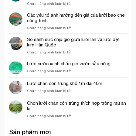
trí
ở
Chức năng bình luận bị tắt
trình
cổng
Những
thích
chào
ứng
Các yếu tố ảnh hưởng đến giá của lưới bao che
hợp
dụng
công trình
cho
của
thi
ở
Chức năng bình luận bị tắt
lưới
công
Các
cước
phần
yếu
So sánh sức chịu gió giữa lưới lan và lưới dệt
ô
thô
tố
kim Hàn Quốc
vuông
ảnh
trong
ở
Chức năng bình luận bị tắt
hưởng
nông
So
đến
nghiệp
sánh
Lưới cước xanh chắn gió vườn sầu riêng
giá
sức
của
ở
Chức năng bình luận bị tắt
chịu
lưới
Lưới
gió
bao
cước
Lưới chắn côn trùng khổ 1m dài 40m
giữa
che
xanh
lưới
công
ở
Chức năng bình luận bị tắt
chắn
lan
trình
Lưới
gió
và
chắn
vườn
Chọn lưới chắn côn trùng thích hợp trồng rau ăn
lưới
côn
sầu
lá
dệt
trùng
riêng
kim
ở
Chức năng bình luận bị tắt
khổ
Hàn
Chọn
1m
Quốc
lưới
dài
Sản phẩm mới
chắn
40m