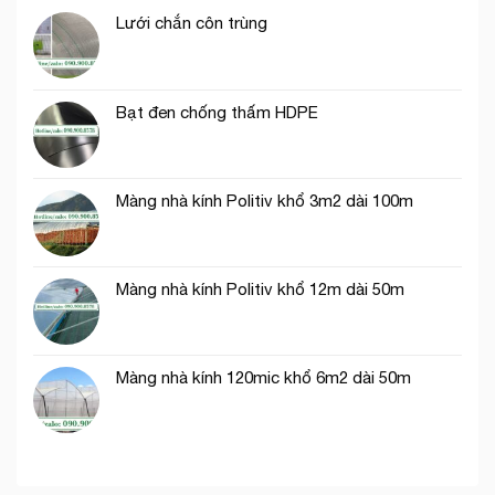
côn
trùng
Lưới chắn côn trùng
thích
hợp
trồng
rau
Bạt đen chống thấm HDPE
ăn
lá
Màng nhà kính Politiv khổ 3m2 dài 100m
Màng nhà kính Politiv khổ 12m dài 50m
Màng nhà kính 120mic khổ 6m2 dài 50m