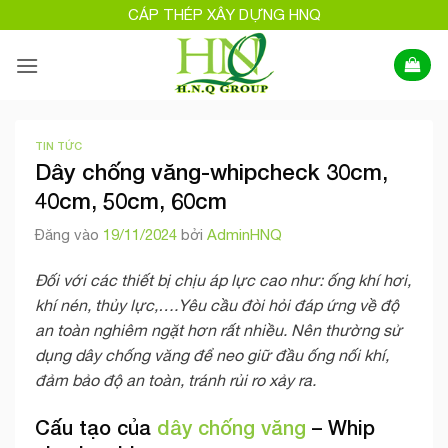
Bỏ
CÁP THÉP XÂY DỰNG HNQ
qua
nội
dung
TIN TỨC
Dây chống văng-whipcheck 30cm,
40cm, 50cm, 60cm
Đăng vào
19/11/2024
bởi
AdminHNQ
Đối với các thiết bị chịu áp lực cao như: ống khí hơi,
khí nén, thủy lực,….Yêu cầu đòi hỏi đáp ứng về độ
an toàn nghiêm ngặt hơn rất nhiều. Nên thường sử
dụng dây chống văng để neo giữ đầu ống nối khí,
đảm bảo độ an toàn, tránh rủi ro xảy ra.
Cấu tạo của
dây chống văng
– Whip