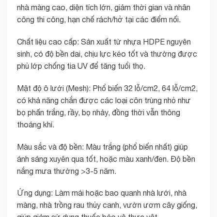
nhà màng cao, diện tích lớn, giảm thời gian và nhân
công thi công, hạn chế rách/hở tại các điểm nối.
Chất liệu cao cấp: Sản xuất từ nhựa HDPE nguyên
sinh, có độ bền dai, chịu lực kéo tốt và thường được
phủ lớp chống tia UV để tăng tuổi thọ.
Mật độ ô lưới (Mesh): Phổ biến 32 lỗ/cm2, 64 lỗ/cm2,
có khả năng chắn được các loại côn trùng nhỏ như
bọ phấn trắng, rầy, bọ nhảy, đồng thời vẫn thông
thoáng khí.
Màu sắc và độ bền: Màu trắng (phổ biến nhất) giúp
ánh sáng xuyên qua tốt, hoặc màu xanh/đen. Độ bền
nắng mưa thường >3-5 năm.
Ứng dụng: Làm mái hoặc bao quanh nhà lưới, nhà
màng, nhà trồng rau thủy canh, vườn ươm cây giống,