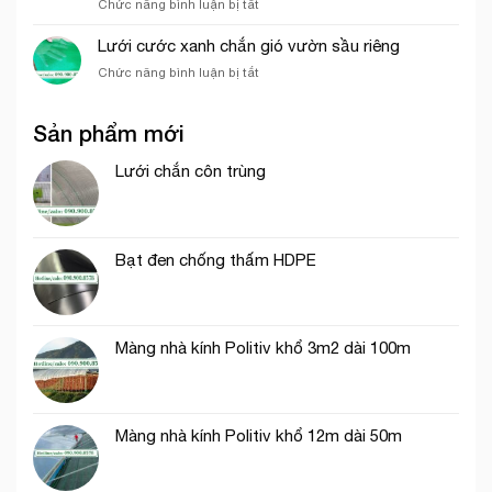
ở
Chức năng bình luận bị tắt
hưởng
nông
So
đến
nghiệp
sánh
Lưới cước xanh chắn gió vườn sầu riêng
giá
sức
của
ở
Chức năng bình luận bị tắt
chịu
lưới
Lưới
gió
bao
cước
giữa
che
Sản phẩm mới
xanh
lưới
công
chắn
lan
trình
gió
Lưới chắn côn trùng
và
vườn
lưới
sầu
dệt
riêng
kim
Hàn
Bạt đen chống thấm HDPE
Quốc
Màng nhà kính Politiv khổ 3m2 dài 100m
Màng nhà kính Politiv khổ 12m dài 50m