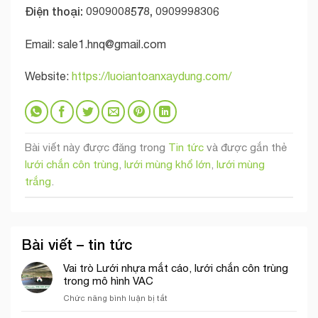
Điện thoại:
0909008578, 0909998306
Email:
sale1.hnq@gmail.com
Website:
https://luoiantoanxaydung.com/
Bài viết này được đăng trong
Tin tức
và được gắn thẻ
lưới chắn côn trùng
,
lưới mùng khổ lớn
,
lưới mùng
trắng
.
Bài viết – tin tức
Vai trò Lưới nhựa mắt cáo, lưới chắn côn trùng
trong mô hình VAC
ở
Chức năng bình luận bị tắt
Vai