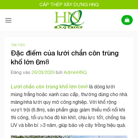
Bỏ
CÁP THÉP XÂY DỰNG HNQ
qua
nội
dung
TIN TỨC
Đặc điểm của lưới chắn côn trùng
khổ lớn 6m8
Đăng vào
26/03/2026
bởi
AdminHNQ
Lưới chắn côn trùng khổ lớn 6m8
là dòng lưới
mùng trắng hoặc xanh cao cấp, thường dùng cho nhà
màng/nhà lưới quy mô công nghiệp. Với khổ rộng
vượt trội (6.8m), sản phẩm giúp giảm thiểu mối nối khi
thi công, tối ưu hóa độ kín khít, chịu lực tốt, chống tia
UV và bền bỉ >3 năm, giúp bảo vệ cây trồng hiệu quả.