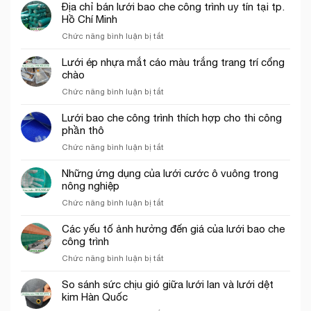
trò
Địa chỉ bán lưới bao che công trình uy tín tại tp.
Lưới
Hồ Chí Minh
nhựa
ở
Chức năng bình luận bị tắt
mắt
Địa
cáo,
chỉ
Lưới ép nhựa mắt cáo màu trắng trang trí cổng
lưới
bán
chào
chắn
lưới
côn
ở
Chức năng bình luận bị tắt
bao
trùng
Lưới
che
trong
ép
Lưới bao che công trình thích hợp cho thi công
công
mô
nhựa
phần thô
trình
hình
mắt
uy
VAC
ở
Chức năng bình luận bị tắt
cáo
tín
Lưới
màu
tại
bao
Những ứng dụng của lưới cước ô vuông trong
trắng
tp.
che
nông nghiệp
trang
Hồ
công
trí
Chí
ở
Chức năng bình luận bị tắt
trình
cổng
Minh
Những
thích
chào
ứng
Các yếu tố ảnh hưởng đến giá của lưới bao che
hợp
dụng
công trình
cho
của
thi
ở
Chức năng bình luận bị tắt
lưới
công
Các
cước
phần
yếu
So sánh sức chịu gió giữa lưới lan và lưới dệt
ô
thô
tố
kim Hàn Quốc
vuông
ảnh
trong