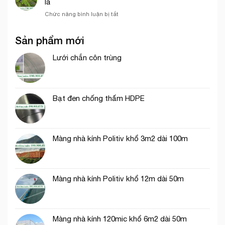
lá
dệt
trùng
riêng
kim
ở
Chức năng bình luận bị tắt
khổ
Hàn
Chọn
1m
Quốc
lưới
dài
Sản phẩm mới
chắn
40m
côn
trùng
Lưới chắn côn trùng
thích
hợp
trồng
rau
Bạt đen chống thấm HDPE
ăn
lá
Màng nhà kính Politiv khổ 3m2 dài 100m
Màng nhà kính Politiv khổ 12m dài 50m
Màng nhà kính 120mic khổ 6m2 dài 50m