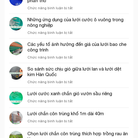
phần thô
mắt
ở
Chức năng bình luận bị tắt
cáo
Lưới
màu
bao
Những ứng dụng của lưới cước ô vuông trong
trắng
che
nông nghiệp
trang
công
trí
ở
Chức năng bình luận bị tắt
trình
cổng
Những
thích
chào
ứng
Các yếu tố ảnh hưởng đến giá của lưới bao che
hợp
dụng
công trình
cho
của
thi
ở
Chức năng bình luận bị tắt
lưới
công
Các
cước
phần
yếu
So sánh sức chịu gió giữa lưới lan và lưới dệt
ô
thô
tố
kim Hàn Quốc
vuông
ảnh
trong
ở
Chức năng bình luận bị tắt
hưởng
nông
So
đến
nghiệp
sánh
Lưới cước xanh chắn gió vườn sầu riêng
giá
sức
của
ở
Chức năng bình luận bị tắt
chịu
lưới
Lưới
gió
bao
cước
Lưới chắn côn trùng khổ 1m dài 40m
giữa
che
xanh
lưới
công
ở
Chức năng bình luận bị tắt
chắn
lan
trình
Lưới
gió
và
chắn
vườn
Chọn lưới chắn côn trùng thích hợp trồng rau ăn
lưới
côn
sầu