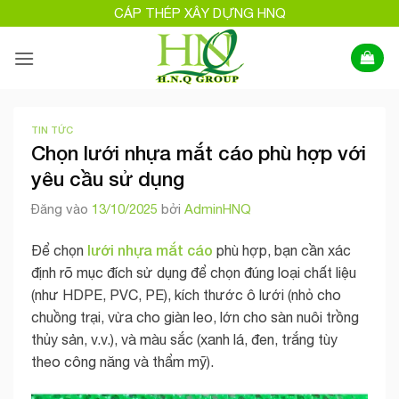
Bỏ
CÁP THÉP XÂY DỰNG HNQ
qua
nội
dung
TIN TỨC
Chọn lưới nhựa mắt cáo phù hợp với
yêu cầu sử dụng
Đăng vào
13/10/2025
bởi
AdminHNQ
lưới nhựa mắt cáo
Để chọn
phù hợp, bạn cần xác
định rõ mục đích sử dụng để chọn đúng loại chất liệu
(như HDPE, PVC, PE), kích thước ô lưới (nhỏ cho
chuồng trại, vừa cho giàn leo, lớn cho sàn nuôi trồng
thủy sản, v.v.), và màu sắc (xanh lá, đen, trắng tùy
theo công năng và thẩm mỹ).